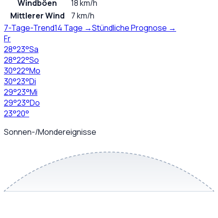
Windböen
18 km/h
Mittlerer Wind
7 km/h
7-Tage-Trend
14 Tage →
Stündliche Prognose →
Fr
28
°
23
°
Sa
28
°
22
°
So
30
°
22
°
Mo
30
°
23
°
Di
29
°
23
°
Mi
29
°
23
°
Do
23
°
20
°
Sonnen-/Mondereignisse