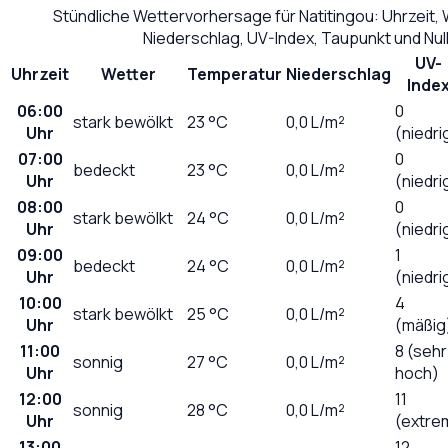
Stündliche Wettervorhersage für
Natitingou
: Uhrzeit,
Niederschlag, UV-Index, Taupunkt und Nu
UV-
Uhrzeit
Wetter
Temperatur
Niederschlag
Inde
06:00
0
stark bewölkt
23
°C
0,0
L/m²
Uhr
(niedri
07:00
0
bedeckt
23
°C
0,0
L/m²
Uhr
(niedri
08:00
0
stark bewölkt
24
°C
0,0
L/m²
Uhr
(niedri
09:00
1
bedeckt
24
°C
0,0
L/m²
Uhr
(niedri
10:00
4
stark bewölkt
25
°C
0,0
L/m²
Uhr
(mäßig
11:00
8 (sehr
sonnig
27
°C
0,0
L/m²
Uhr
hoch)
12:00
11
sonnig
28
°C
0,0
L/m²
Uhr
(extre
13:00
12