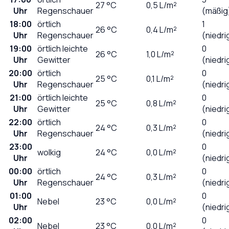
27
°C
0,5
L/m²
Uhr
Regenschauer
(mäßig
18:00
örtlich
1
26
°C
0,4
L/m²
Uhr
Regenschauer
(niedri
19:00
örtlich leichte
0
26
°C
1,0
L/m²
Uhr
Gewitter
(niedri
20:00
örtlich
0
25
°C
0,1
L/m²
Uhr
Regenschauer
(niedri
21:00
örtlich leichte
0
25
°C
0,8
L/m²
Uhr
Gewitter
(niedri
22:00
örtlich
0
24
°C
0,3
L/m²
Uhr
Regenschauer
(niedri
23:00
0
wolkig
24
°C
0,0
L/m²
Uhr
(niedri
00:00
örtlich
0
24
°C
0,3
L/m²
Uhr
Regenschauer
(niedri
01:00
0
Nebel
23
°C
0,0
L/m²
Uhr
(niedri
02:00
0
Nebel
23
°C
0,0
L/m²