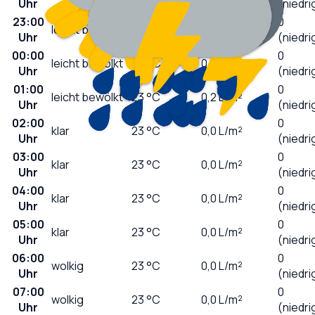
Uhr
(niedri
23:00
0
leicht bewölkt
24
°C
0,0
L/m²
Uhr
(niedri
00:00
0
leicht bewölkt
24
°C
0,2
L/m²
Uhr
(niedri
01:00
0
leicht bewölkt
23
°C
0,2
L/m²
Uhr
(niedri
02:00
0
klar
23
°C
0,0
L/m²
Uhr
(niedri
03:00
0
klar
23
°C
0,0
L/m²
Uhr
(niedri
04:00
0
klar
23
°C
0,0
L/m²
Uhr
(niedri
05:00
0
klar
23
°C
0,0
L/m²
Uhr
(niedri
06:00
0
wolkig
23
°C
0,0
L/m²
Uhr
(niedri
07:00
0
wolkig
23
°C
0,0
L/m²
Uhr
(niedri