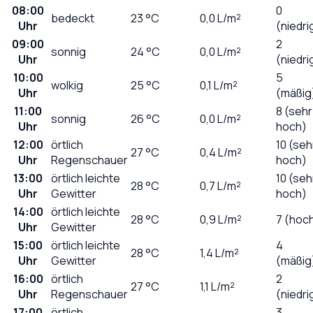
08:00
0
bedeckt
23
°C
0,0
L/m²
Uhr
(niedri
09:00
2
sonnig
24
°C
0,0
L/m²
Uhr
(niedri
10:00
5
wolkig
25
°C
0,1
L/m²
Uhr
(mäßig
11:00
8 (sehr
sonnig
26
°C
0,0
L/m²
Uhr
hoch)
12:00
örtlich
10 (seh
27
°C
0,4
L/m²
Uhr
Regenschauer
hoch)
13:00
örtlich leichte
10 (seh
28
°C
0,7
L/m²
Uhr
Gewitter
hoch)
14:00
örtlich leichte
28
°C
0,9
L/m²
7 (hoc
Uhr
Gewitter
15:00
örtlich leichte
4
28
°C
1,4
L/m²
Uhr
Gewitter
(mäßig
16:00
örtlich
2
27
°C
1,1
L/m²
Uhr
Regenschauer
(niedri
17:00
örtlich
3