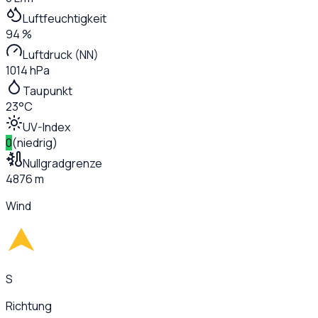
Luftfeuchtigkeit
94 %
Luftdruck (NN)
1014 hPa
Taupunkt
23°C
UV-Index
0
(
niedrig
)
Nullgradgrenze
4876 m
Wind
S
Richtung