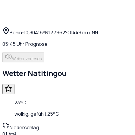
Benin
·
·
10,30416
°N
1,37962
°O
|
449
m ü. NN
05:45
Uhr
Prognose
Wetter vorlesen
Wetter
Natitingou
23
°C
wolkig
, gefühlt
25
°C
Niederschlag
0 L/m²