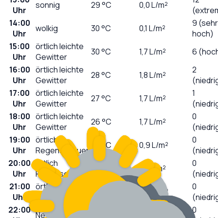
sonnig
29
°C
0,0
L/m²
Uhr
(extre
14:00
9 (sehr
wolkig
30
°C
0,1
L/m²
Uhr
hoch)
15:00
örtlich leichte
30
°C
1,7
L/m²
6 (hoc
Uhr
Gewitter
16:00
örtlich leichte
2
28
°C
1,8
L/m²
Uhr
Gewitter
(niedri
17:00
örtlich leichte
1
27
°C
1,7
L/m²
Uhr
Gewitter
(niedri
18:00
örtlich leichte
0
26
°C
1,7
L/m²
Uhr
Gewitter
(niedri
19:00
örtlich
0
25
°C
0,9
L/m²
Uhr
Regenschauer
(niedri
20:00
örtlich
0
25
°C
1,0
L/m²
Uhr
Regenschauer
(niedri
21:00
örtlich
0
24
°C
0,4
L/m²
Uhr
Regenschauer
(niedri
22:00
0
Nebel
24
°C
0,0
L/m²