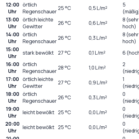
12:00
örtlich
5
25
°C
0,5
L/m²
Uhr
Regenschauer
(mäßig
13:00
örtlich leichte
8 (sehr
26
°C
0,6
L/m²
Uhr
Gewitter
hoch)
14:00
örtlich
8 (sehr
26
°C
0,3
L/m²
Uhr
Regenschauer
hoch)
15:00
stark bewölkt
27
°C
0,1
L/m²
6 (hoc
Uhr
16:00
örtlich
2
28
°C
1,0
L/m²
Uhr
Regenschauer
(niedri
17:00
örtlich leichte
1
27
°C
0,9
L/m²
Uhr
Gewitter
(niedri
18:00
örtlich
0
26
°C
0,3
L/m²
Uhr
Regenschauer
(niedri
19:00
0
leicht bewölkt
25
°C
0,0
L/m²
Uhr
(niedri
20:00
0
leicht bewölkt
25
°C
0,0
L/m²
Uhr
(niedri
21:00
0