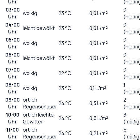
Uhr
(niedri
03:00
0
wolkig
23
°C
0,0
L/m²
Uhr
(niedri
04:00
0
leicht bewölkt
23
°C
0,0
L/m²
Uhr
(niedri
05:00
0
wolkig
23
°C
0,0
L/m²
Uhr
(niedri
06:00
0
leicht bewölkt
23
°C
0,0
L/m²
Uhr
(niedri
07:00
0
wolkig
22
°C
0,0
L/m²
Uhr
(niedri
08:00
1
wolkig
23
°C
0,1
L/m²
Uhr
(niedri
09:00
örtlich
2
24
°C
0,3
L/m²
Uhr
Regenschauer
(niedri
10:00
örtlich leichte
3
24
°C
0,5
L/m²
Uhr
Gewitter
(mäßig
11:00
örtlich
5
24
°C
0,2
L/m²
Uhr
Regenschauer
(mäßig