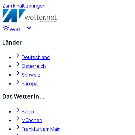
Zum Inhalt springen
Wetter
Länder
Deutschland
Österreich
Schweiz
Europa
Das Wetter in...
Berlin
München
Frankfurt am Main