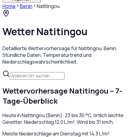
Home
Benin
Natitingou
Wetter
Natitingou
Detaillierte Wettervorhersage für
Natitingou
,
Benin
.
Stündliche Daten, Temperaturtrend und
Niederschlagswahrscheinlichkeit.
Wettervorhersage
Natitingou
– 7-
Tage-Überblick
Heute in
Natitingou
(
Benin
):
23
bis
30
°C,
örtlich leichte
Gewitter
. Niederschlag
12,0
L/m², Wind bis
31
km/h.
Meiste Niederschläge am Dienstag mit 14,3 L/m².