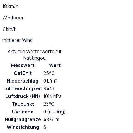
18 km/h
Windböen
7 km/h
mittlerer Wind
Aktuelle Wetterwerte für
Natitingou
Messwert
Wert
Gefühlt
25°C
Niederschlag
0 L/m²
Luftfeuchtigkeit
94 %
Luftdruck (NN)
1014 hPa
Taupunkt
23°C
UV-Index
0 (niedrig)
Nullgradgrenze
4876 m
Windrichtung
S