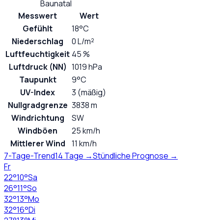
Baunatal
Messwert
Wert
Gefühlt
18°C
Niederschlag
0 L/m²
Luftfeuchtigkeit
45 %
Luftdruck (NN)
1019 hPa
Taupunkt
9°C
UV-Index
3 (mäßig)
Nullgradgrenze
3838 m
Windrichtung
SW
Windböen
25 km/h
Mittlerer Wind
11 km/h
7-Tage-Trend
14 Tage →
Stündliche Prognose →
Fr
22
°
10
°
Sa
26
°
11
°
So
32
°
13
°
Mo
32
°
16
°
Di