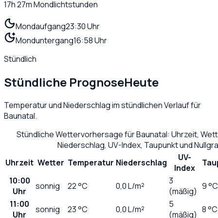
17h 27m
Mondlichtstunden
Mondaufgang
23:30 Uhr
Monduntergang
16:58 Uhr
Stündlich
Stündliche Prognose
Heute
Temperatur und Niederschlag im stündlichen Verlauf für
Baunatal
.
Stündliche Wettervorhersage für
Baunatal
: Uhrzeit, Wet
Niederschlag, UV-Index, Taupunkt und Nullg
UV-
Uhrzeit
Wetter
Temperatur
Niederschlag
Tau
Index
10:00
3
sonnig
22
°C
0,0
L/m²
9 °C
Uhr
(mäßig)
11:00
5
sonnig
23
°C
0,0
L/m²
8 °C
Uhr
(mäßig)