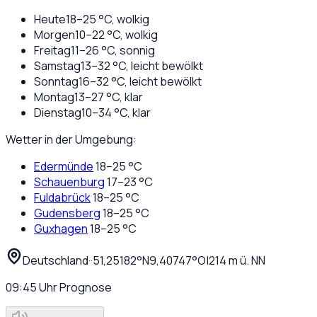
Heute
18
–
25
°C,
wolkig
Morgen
10
–
22
°C,
wolkig
Freitag
11
–
26
°C,
sonnig
Samstag
13
–
32
°C,
leicht bewölkt
Sonntag
16
–
32
°C,
leicht bewölkt
Montag
13
–
27
°C,
klar
Dienstag
10
–
34
°C,
klar
Wetter in der Umgebung:
Edermünde
18
–
25
°C
Schauenburg
17
–
23
°C
Fuldabrück
18
–
25
°C
Gudensberg
18
–
25
°C
Guxhagen
18
–
25
°C
Deutschland
·
·
51,25182
°N
9,40747
°O
|
214
m ü. NN
09:45
Uhr
Prognose