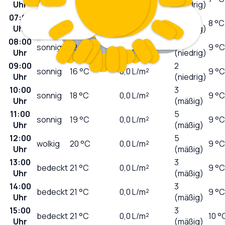
Uhr
(niedrig)
07:00
0
sonnig
10
°C
0,0
L/m²
8 °C
Uhr
(niedrig)
08:00
1
sonnig
12
°C
0,0
L/m²
9 °C
Uhr
(niedrig)
09:00
2
sonnig
16
°C
0,0
L/m²
9 °C
Uhr
(niedrig)
10:00
3
sonnig
18
°C
0,0
L/m²
9 °C
Uhr
(mäßig)
11:00
5
sonnig
19
°C
0,0
L/m²
9 °C
Uhr
(mäßig)
12:00
5
wolkig
20
°C
0,0
L/m²
9 °C
Uhr
(mäßig)
13:00
3
bedeckt
21
°C
0,0
L/m²
9 °C
Uhr
(mäßig)
14:00
3
bedeckt
21
°C
0,0
L/m²
9 °C
Uhr
(mäßig)
15:00
3
bedeckt
21
°C
0,0
L/m²
10 °
Uhr
(mäßig)