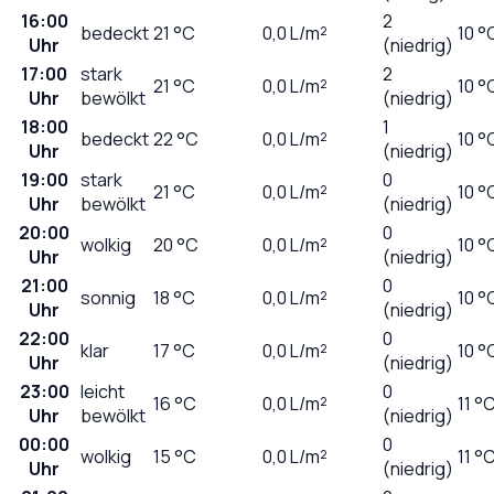
16:00
2
bedeckt
21
°C
0,0
L/m²
10 °
Uhr
(niedrig)
17:00
stark
2
21
°C
0,0
L/m²
10 °
Uhr
bewölkt
(niedrig)
18:00
1
bedeckt
22
°C
0,0
L/m²
10 °
Uhr
(niedrig)
19:00
stark
0
21
°C
0,0
L/m²
10 °
Uhr
bewölkt
(niedrig)
20:00
0
wolkig
20
°C
0,0
L/m²
10 °
Uhr
(niedrig)
21:00
0
sonnig
18
°C
0,0
L/m²
10 °
Uhr
(niedrig)
22:00
0
klar
17
°C
0,0
L/m²
10 °
Uhr
(niedrig)
23:00
leicht
0
16
°C
0,0
L/m²
11 °
Uhr
bewölkt
(niedrig)
00:00
0
wolkig
15
°C
0,0
L/m²
11 °
Uhr
(niedrig)