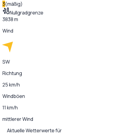
3
(
mäßig
)
Nullgradgrenze
3838 m
Wind
SW
Richtung
25 km/h
Windböen
11 km/h
mittlerer Wind
Aktuelle Wetterwerte für