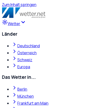
Zum Inhalt springen
Wetter
Länder
Deutschland
Österreich
Schweiz
Europa
Das Wetter in...
Berlin
München
Frankfurt am Main