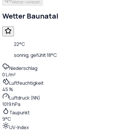
Wetter vorlesen
Wetter
Baunatal
22
°C
sonnig
, gefühlt
18
°C
Niederschlag
0 L/m²
Luftfeuchtigkeit
45 %
Luftdruck (NN)
1019 hPa
Taupunkt
9°C
UV-Index