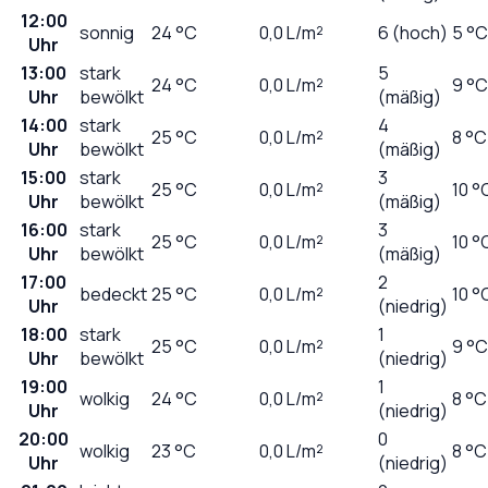
12:00
sonnig
24
°C
0,0
L/m²
6 (hoch)
5 °C
Uhr
13:00
stark
5
24
°C
0,0
L/m²
9 °C
Uhr
bewölkt
(mäßig)
14:00
stark
4
25
°C
0,0
L/m²
8 °C
Uhr
bewölkt
(mäßig)
15:00
stark
3
25
°C
0,0
L/m²
10 °
Uhr
bewölkt
(mäßig)
16:00
stark
3
25
°C
0,0
L/m²
10 °
Uhr
bewölkt
(mäßig)
17:00
2
bedeckt
25
°C
0,0
L/m²
10 °
Uhr
(niedrig)
18:00
stark
1
25
°C
0,0
L/m²
9 °C
Uhr
bewölkt
(niedrig)
19:00
1
wolkig
24
°C
0,0
L/m²
8 °C
Uhr
(niedrig)
20:00
0
wolkig
23
°C
0,0
L/m²
8 °C
Uhr
(niedrig)