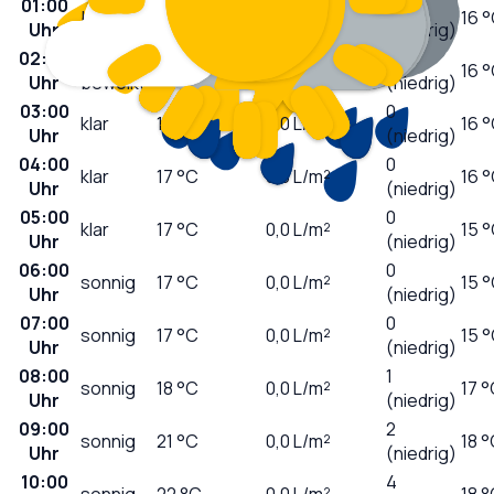
01:00
0
bedeckt
18
°C
0,0
L/m²
16 
Uhr
(niedrig)
02:00
leicht
0
18
°C
0,0
L/m²
16 
Uhr
bewölkt
(niedrig)
03:00
0
klar
18
°C
0,0
L/m²
16 
Uhr
(niedrig)
04:00
0
klar
17
°C
0,0
L/m²
16 
Uhr
(niedrig)
05:00
0
klar
17
°C
0,0
L/m²
15 
Uhr
(niedrig)
06:00
0
sonnig
17
°C
0,0
L/m²
15 
Uhr
(niedrig)
07:00
0
sonnig
17
°C
0,0
L/m²
15 
Uhr
(niedrig)
08:00
1
sonnig
18
°C
0,0
L/m²
17 
Uhr
(niedrig)
09:00
2
sonnig
21
°C
0,0
L/m²
18 
Uhr
(niedrig)
10:00
4
sonnig
22
°C
0,0
L/m²
18 