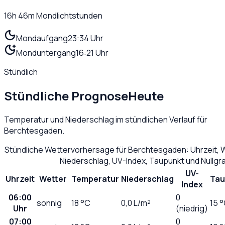
16h 46m
Mondlichtstunden
Mondaufgang
23:34 Uhr
Monduntergang
16:21 Uhr
Stündlich
Stündliche Prognose
Heute
Temperatur und Niederschlag im stündlichen Verlauf für
Berchtesgaden
.
Stündliche Wettervorhersage für
Berchtesgaden
: Uhrzeit,
Niederschlag, UV-Index, Taupunkt und Nullg
UV-
Uhrzeit
Wetter
Temperatur
Niederschlag
Tau
Index
06:00
0
sonnig
18
°C
0,0
L/m²
15 
Uhr
(niedrig)
07:00
0