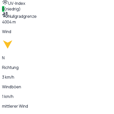
UV-Index
0
(
niedrig
)
Nullgradgrenze
4004 m
Wind
N
Richtung
3 km/h
Windböen
1 km/h
mittlerer Wind