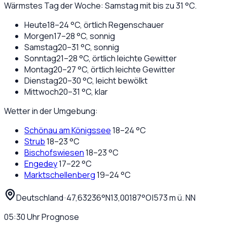
Wärmstes Tag der Woche: Samstag mit bis zu 31 °C.
Heute
18
–
24
°C,
örtlich Regenschauer
Morgen
17
–
28
°C,
sonnig
Samstag
20
–
31
°C,
sonnig
Sonntag
21
–
28
°C,
örtlich leichte Gewitter
Montag
20
–
27
°C,
örtlich leichte Gewitter
Dienstag
20
–
30
°C,
leicht bewölkt
Mittwoch
20
–
31
°C,
klar
Wetter in der Umgebung:
Schönau am Königssee
18
–
24
°C
Strub
18
–
23
°C
Bischofswiesen
18
–
23
°C
Engedey
17
–
22
°C
Marktschellenberg
19
–
24
°C
Deutschland
·
·
47,63236
°N
13,00187
°O
|
573
m ü. NN
05:30
Uhr
Prognose