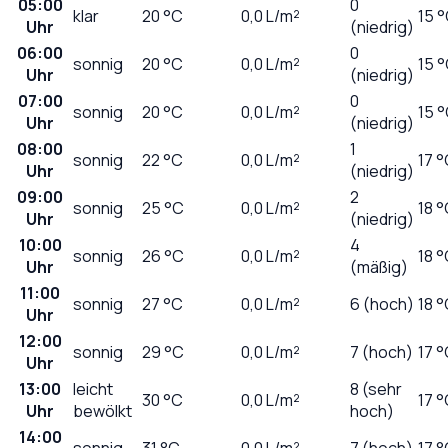
05:00
0
klar
20
°C
0,0
L/m²
15 
Uhr
(niedrig)
06:00
0
sonnig
20
°C
0,0
L/m²
15 
Uhr
(niedrig)
07:00
0
sonnig
20
°C
0,0
L/m²
15 
Uhr
(niedrig)
08:00
1
sonnig
22
°C
0,0
L/m²
17 
Uhr
(niedrig)
09:00
2
sonnig
25
°C
0,0
L/m²
18 
Uhr
(niedrig)
10:00
4
sonnig
26
°C
0,0
L/m²
18 
Uhr
(mäßig)
11:00
sonnig
27
°C
0,0
L/m²
6 (hoch)
18 
Uhr
12:00
sonnig
29
°C
0,0
L/m²
7 (hoch)
17 
Uhr
13:00
leicht
8 (sehr
30
°C
0,0
L/m²
17 
Uhr
bewölkt
hoch)
14:00
sonnig
31
°C
0,0
L/m²
7 (hoch)
17 