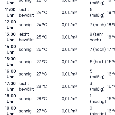
Uhr
(mäßig)
11:00
leicht
5
24
°C
0,0
L/m²
18 
Uhr
bewölkt
(mäßig)
12:00
sonnig
24
°C
0,0
L/m²
7 (hoch)
18 
Uhr
13:00
leicht
8 (sehr
25
°C
0,0
L/m²
18 
Uhr
bewölkt
hoch)
14:00
sonnig
26
°C
0,0
L/m²
7 (hoch)
17 
Uhr
15:00
sonnig
27
°C
0,0
L/m²
6 (hoch)
15 
Uhr
16:00
5
sonnig
27
°C
0,0
L/m²
16 
Uhr
(mäßig)
17:00
leicht
3
28
°C
0,0
L/m²
16 
Uhr
bewölkt
(mäßig)
18:00
1
sonnig
28
°C
0,0
L/m²
16 
Uhr
(niedrig)
19:00
0
sonnig
27
°C
0,0
L/m²
16 
Uhr
(niedrig)