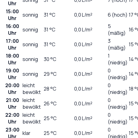
Uhr
15:00
sonnig
31
°C
0,0
L/m²
6 (hoch)
17 
Uhr
16:00
5
sonnig
31
°C
0,0
L/m²
16 
Uhr
(mäßig)
17:00
3
sonnig
31
°C
0,0
L/m²
15 
Uhr
(mäßig)
18:00
1
sonnig
30
°C
0,0
L/m²
14 
Uhr
(niedrig)
19:00
0
sonnig
29
°C
0,0
L/m²
14 
Uhr
(niedrig)
20:00
leicht
0
28
°C
0,0
L/m²
18 
Uhr
bewölkt
(niedrig)
21:00
leicht
0
26
°C
0,0
L/m²
15 
Uhr
bewölkt
(niedrig)
22:00
leicht
0
25
°C
0,0
L/m²
15 
Uhr
bewölkt
(niedrig)
23:00
0
klar
25
°C
0,0
L/m²
15 
Uhr
(niedrig)