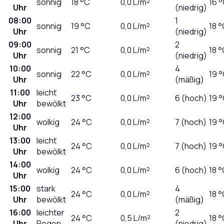
sonnig
18
°C
0,0
L/m²
16 
Uhr
(niedrig)
08:00
1
sonnig
19
°C
0,0
L/m²
18 
Uhr
(niedrig)
09:00
2
sonnig
21
°C
0,0
L/m²
18 
Uhr
(niedrig)
10:00
4
sonnig
22
°C
0,0
L/m²
19 
Uhr
(mäßig)
11:00
leicht
23
°C
0,0
L/m²
6 (hoch)
19 
Uhr
bewölkt
12:00
wolkig
24
°C
0,0
L/m²
7 (hoch)
19 
Uhr
13:00
leicht
24
°C
0,0
L/m²
7 (hoch)
19 
Uhr
bewölkt
14:00
wolkig
24
°C
0,0
L/m²
6 (hoch)
18 
Uhr
15:00
stark
4
24
°C
0,0
L/m²
18 
Uhr
bewölkt
(mäßig)
16:00
leichter
2
24
°C
0,5
L/m²
18 
Uhr
Regen
(niedrig)