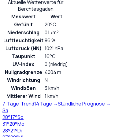
Aktuelle Wetterwerte für
Berchtesgaden
Messwert
Wert
Gefühlt
20°C
Niederschlag
0 L/m²
Luftfeuchtigkeit
86 %
Luftdruck (NN)
1021 hPa
Taupunkt
16°C
UV-Index
0 (niedrig)
Nullgradgrenze
4004 m
Windrichtung
N
Windböen
3 km/h
Mittlerer Wind
1 km/h
7-Tage-Trend
14 Tage →
Stündliche Prognose →
Sa
28
°
17
°
So
31
°
20
°
Mo
28
°
21
°
Di