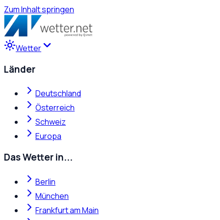
Zum Inhalt springen
Wetter
Länder
Deutschland
Österreich
Schweiz
Europa
Das Wetter in...
Berlin
München
Frankfurt am Main