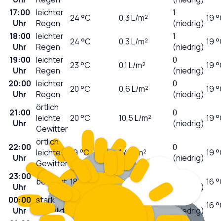
17:00
leichter
1
24
°C
0,3
L/m²
19 
Uhr
Regen
(niedrig)
18:00
leichter
1
24
°C
0,3
L/m²
19 
Uhr
Regen
(niedrig)
19:00
leichter
0
23
°C
0,1
L/m²
19 
Uhr
Regen
(niedrig)
20:00
leichter
0
20
°C
0,6
L/m²
19 
Uhr
Regen
(niedrig)
örtlich
21:00
0
leichte
20
°C
10,5
L/m²
19 
Uhr
(niedrig)
Gewitter
örtlich
22:00
0
leichte
19
°C
1,4
L/m²
19 
Uhr
(niedrig)
Gewitter
23:00
0
bedeckt
18
°C
0,0
L/m²
16 
Uhr
(niedrig)
00:00
stark
0
18
°C
0,0
L/m²
16 
Uhr
bewölkt
(niedrig)