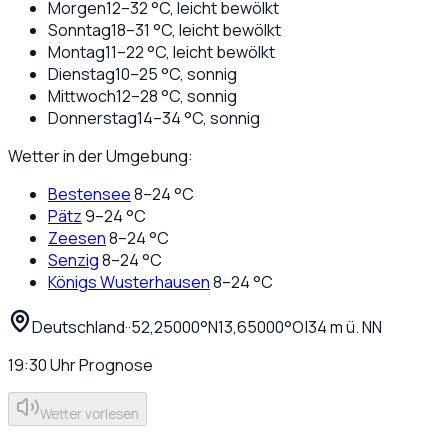
Morgen
12
–
32
°C,
leicht bewölkt
Sonntag
18
–
31
°C,
leicht bewölkt
Montag
11
–
22
°C,
leicht bewölkt
Dienstag
10
–
25
°C,
sonnig
Mittwoch
12
–
28
°C,
sonnig
Donnerstag
14
–
34
°C,
sonnig
Wetter in der Umgebung:
Bestensee
8
–
24
°C
Pätz
9
–
24
°C
Zeesen
8
–
24
°C
Senzig
8
–
24
°C
Königs Wusterhausen
8
–
24
°C
Deutschland
·
·
52,25000
°N
13,65000
°O
|
34
m ü. NN
19:30
Uhr
Prognose
Wetter vorlesen