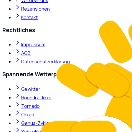
Wir über uns
Rezensionen
Kontakt
Rechtliches
Impressum
AGB
Datenschutzerklärung
Spannende Wetterphänomene
Gewitter
Hochdruckkeil
Tornado
Orkan
Genua-Zyklone
Schirokko