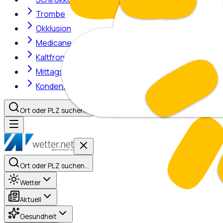
Trombe
Okklusion
Medicane
Kaltfront
Mittagshitze
Kondensstreifen
Ort oder PLZ suchen…
Ort oder PLZ suchen…
Wetter
Aktuell
Gesundheit