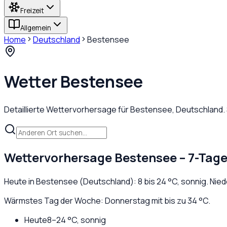
Freizeit
Allgemein
Home
Deutschland
Bestensee
Wetter
Bestensee
Detaillierte Wettervorhersage für
Bestensee
,
Deutschland
.
Wettervorhersage
Bestensee
– 7-Tage
Heute in
Bestensee
(
Deutschland
):
8
bis
24
°C,
sonnig
. Nie
Wärmstes Tag der Woche: Donnerstag mit bis zu 34 °C.
Heute
8
–
24
°C,
sonnig