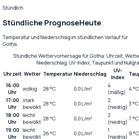
Stündlich
Stündliche Prognose
Heute
Temperatur und Niederschlag im stündlichen Verlauf für
Gotha
.
Stündliche Wettervorhersage für
Gotha
: Uhrzeit, Wett
Niederschlag, UV-Index, Taupunkt und Nullg
UV-
Uhrzeit
Wetter
Temperatur
Niederschlag
Tau
Index
16:00
4
wolkig
28
°C
0,0
L/m²
4 °C
Uhr
(mäßig)
17:00
stark
2
28
°C
0,0
L/m²
3 °C
Uhr
bewölkt
(niedrig)
18:00
leicht
2
28
°C
0,0
L/m²
7 °C
Uhr
bewölkt
(niedrig)
19:00
leicht
1
26
°C
0,0
L/m²
9 °C
Uhr
bewölkt
(niedrig)