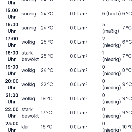
Uhr
15:00
sonnig
24
°C
0,0
L/m²
6 (hoch)
6 °C
Uhr
16:00
5
sonnig
24
°C
0,0
L/m²
7 °C
Uhr
(mäßig)
17:00
2
wolkig
25
°C
0,0
L/m²
6 °C
Uhr
(niedrig)
18:00
stark
1
25
°C
0,0
L/m²
7 °C
Uhr
bewölkt
(niedrig)
19:00
0
wolkig
24
°C
0,0
L/m²
8 °C
Uhr
(niedrig)
20:00
0
wolkig
22
°C
0,0
L/m²
9 °C
Uhr
(niedrig)
21:00
0
wolkig
19
°C
0,0
L/m²
9 °C
Uhr
(niedrig)
22:00
stark
0
17
°C
0,0
L/m²
9 °C
Uhr
bewölkt
(niedrig)
23:00
0
klar
16
°C
0,0
L/m²
10 °
Uhr
(niedrig)