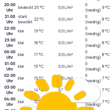
20:00
0
bedeckt
25
°C
0,0
L/m²
9 °C
Uhr
(niedrig)
21:00
stark
0
22
°C
0,0
L/m²
8 °C
Uhr
bewölkt
(niedrig)
22:00
0
klar
19
°C
0,0
L/m²
8 °C
Uhr
(niedrig)
23:00
0
klar
18
°C
0,0
L/m²
8 °C
Uhr
(niedrig)
00:00
0
klar
17
°C
0,0
L/m²
8 °C
Uhr
(niedrig)
01:00
0
klar
15
°C
0,0
L/m²
8 °C
Uhr
(niedrig)
02:00
0
klar
15
°C
0,0
L/m²
7 °C
Uhr
(niedrig)
03:00
0
klar
14
°C
0,0
L/m²
7 °C
Uhr
(niedrig)
04:00
0
klar
12
°C
0,0
L/m²
7 °C
Uhr
(niedrig)