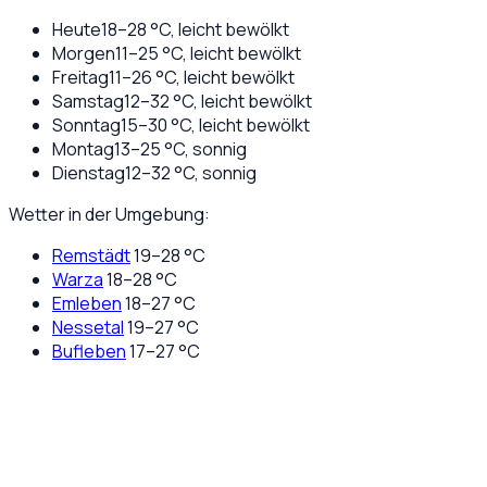
Heute
18
–
28
°C,
leicht bewölkt
Morgen
11
–
25
°C,
leicht bewölkt
Freitag
11
–
26
°C,
leicht bewölkt
Samstag
12
–
32
°C,
leicht bewölkt
Sonntag
15
–
30
°C,
leicht bewölkt
Montag
13
–
25
°C,
sonnig
Dienstag
12
–
32
°C,
sonnig
Wetter in der Umgebung:
Remstädt
19
–
28
°C
Warza
18
–
28
°C
Emleben
18
–
27
°C
Nessetal
19
–
27
°C
Bufleben
17
–
27
°C