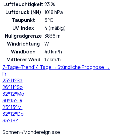
Luftfeuchtigkeit
23 %
Luftdruck (NN)
1018 hPa
Taupunkt
5°C
UV-Index
4 (mäßig)
Nullgradgrenze
3836 m
Windrichtung
W
Windböen
40 km/h
Mittlerer Wind
17 km/h
7-Tage-Trend
14 Tage →
Stündliche Prognose →
Fr
25
°
11
°
Sa
26
°
11
°
So
32
°
12
°
Mo
30
°
15
°
Di
25
°
13
°
Mi
32
°
12
°
Do
35
°
19
°
Sonnen-/Mondereignisse