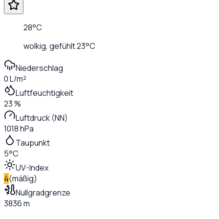
28
°C
wolkig
, gefühlt
23
°C
Niederschlag
0 L/m²
Luftfeuchtigkeit
23 %
Luftdruck (NN)
1018 hPa
Taupunkt
5°C
UV-Index
4
(
mäßig
)
Nullgradgrenze
3836 m