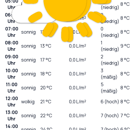
05:00
0
klar
12
°C
0,0
L/m²
8 °C
Uhr
(niedrig)
06:00
0
sonnig
11
°C
0,0
L/m²
8 °C
Uhr
(niedrig)
07:00
0
sonnig
11
°C
0,0
L/m²
8 °C
Uhr
(niedrig)
08:00
1
sonnig
13
°C
0,0
L/m²
9 °C
Uhr
(niedrig)
09:00
2
sonnig
17
°C
0,0
L/m²
8 °C
Uhr
(niedrig)
10:00
3
sonnig
18
°C
0,0
L/m²
8 °C
Uhr
(mäßig)
11:00
5
sonnig
20
°C
0,0
L/m²
8 °C
Uhr
(mäßig)
12:00
wolkig
21
°C
0,0
L/m²
6 (hoch)
8 °C
Uhr
13:00
sonnig
22
°C
0,0
L/m²
7 (hoch)
7 °C
Uhr
14:00
sonnig
24
°C
0,0
L/m²
7 (hoch)
6 °C