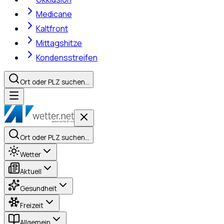
Medicane
Kaltfront
Mittagshitze
Kondensstreifen
Ort oder PLZ suchen…
Ort oder PLZ suchen…
Wetter
Aktuell
Gesundheit
Freizeit
Allgemein