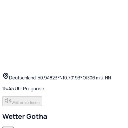
Deutschland
·
·
50,94823
°N
10,70193
°O
|
306
m ü. NN
15:45
Uhr
Prognose
Wetter vorlesen
Wetter
Gotha