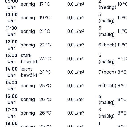
09:00
2
sonnig
17
°C
0,0
L/m²
10 °
Uhr
(niedrig)
10:00
3
sonnig
19
°C
0,0
L/m²
11 °
Uhr
(mäßig)
11:00
5
sonnig
21
°C
0,0
L/m²
11 °
Uhr
(mäßig)
12:00
sonnig
22
°C
0,0
L/m²
6 (hoch)
11 °
Uhr
13:00
stark
5
23
°C
0,0
L/m²
9 °C
Uhr
bewölkt
(mäßig)
14:00
leicht
24
°C
0,0
L/m²
7 (hoch)
8 °C
Uhr
bewölkt
15:00
sonnig
25
°C
0,0
L/m²
6 (hoch)
8 °C
Uhr
16:00
4
sonnig
26
°C
0,0
L/m²
8 °C
Uhr
(mäßig)
17:00
3
sonnig
26
°C
0,0
L/m²
8 °C
Uhr
(mäßig)
18:00
1
sonnig
25
°C
0,0
L/m²
8 °C