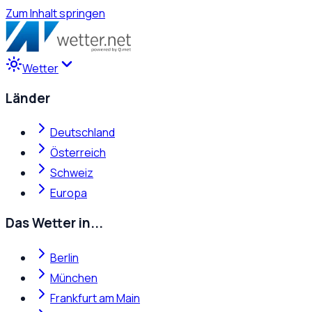
Zum Inhalt springen
Wetter
Länder
Deutschland
Österreich
Schweiz
Europa
Das Wetter in...
Berlin
München
Frankfurt am Main