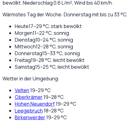
bewölkt
. Niederschlag
0,6
L/m², Wind bis
40
km/h.
Wärmstes Tag der Woche: Donnerstag mit bis zu 33 °C.
Heute
17
–
29
°C,
stark bewölkt
Morgen
11
–
22
°C,
sonnig
Dienstag
10
–
24
°C,
sonnig
Mittwoch
12
–
28
°C,
sonnig
Donnerstag
15
–
33
°C,
sonnig
Freitag
19
–
28
°C,
leicht bewölkt
Samstag
15
–
25
°C,
leicht bewölkt
Wetter in der Umgebung:
Velten
19
–
29
°C
Oberkrämer
19
–
28
°C
Hohen Neuendorf
19
–
29
°C
Leegebruch
18
–
28
°C
Birkenwerder
19
–
29
°C