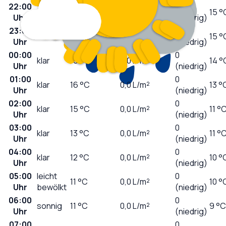
22:00
0
wolkig
18
°C
0,0
L/m²
15 °
Uhr
(niedrig)
23:00
0
klar
18
°C
0,0
L/m²
15 °
Uhr
(niedrig)
00:00
0
klar
16
°C
0,0
L/m²
14 °
Uhr
(niedrig)
01:00
0
klar
16
°C
0,0
L/m²
13 °
Uhr
(niedrig)
02:00
0
klar
15
°C
0,0
L/m²
11 °
Uhr
(niedrig)
03:00
0
klar
13
°C
0,0
L/m²
11 °
Uhr
(niedrig)
04:00
0
klar
12
°C
0,0
L/m²
10 °
Uhr
(niedrig)
05:00
leicht
0
11
°C
0,0
L/m²
10 °
Uhr
bewölkt
(niedrig)
06:00
0
sonnig
11
°C
0,0
L/m²
9 °C
Uhr
(niedrig)
07:00
0