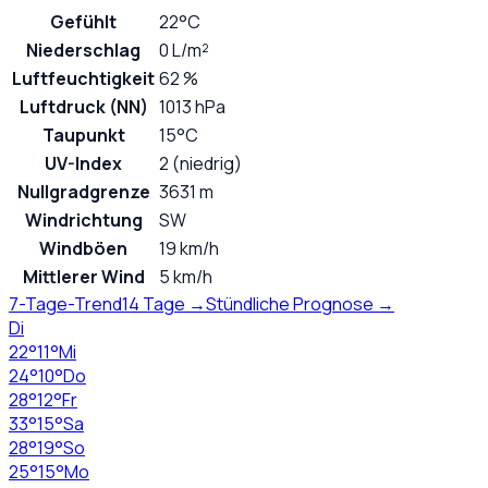
Gefühlt
22°C
Niederschlag
0 L/m²
Luftfeuchtigkeit
62 %
Luftdruck (NN)
1013 hPa
Taupunkt
15°C
UV-Index
2 (niedrig)
Nullgradgrenze
3631 m
Windrichtung
SW
Windböen
19 km/h
Mittlerer Wind
5 km/h
7-Tage-Trend
14 Tage →
Stündliche Prognose →
Di
22
°
11
°
Mi
24
°
10
°
Do
28
°
12
°
Fr
33
°
15
°
Sa
28
°
19
°
So
25
°
15
°
Mo