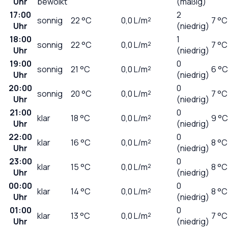
Uhr
bewölkt
(mäßig)
17:00
2
sonnig
22
°C
0,0
L/m²
7 °C
Uhr
(niedrig)
18:00
1
sonnig
22
°C
0,0
L/m²
7 °C
Uhr
(niedrig)
19:00
0
sonnig
21
°C
0,0
L/m²
6 °C
Uhr
(niedrig)
20:00
0
sonnig
20
°C
0,0
L/m²
7 °C
Uhr
(niedrig)
21:00
0
klar
18
°C
0,0
L/m²
9 °C
Uhr
(niedrig)
22:00
0
klar
16
°C
0,0
L/m²
8 °C
Uhr
(niedrig)
23:00
0
klar
15
°C
0,0
L/m²
8 °C
Uhr
(niedrig)
00:00
0
klar
14
°C
0,0
L/m²
8 °C
Uhr
(niedrig)
01:00
0
klar
13
°C
0,0
L/m²
7 °C
Uhr
(niedrig)