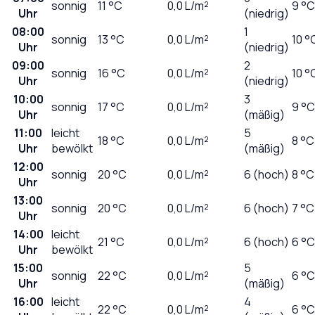
sonnig
11
°C
0,0
L/m²
9 °C
Uhr
(niedrig)
08:00
1
sonnig
13
°C
0,0
L/m²
10 °
Uhr
(niedrig)
09:00
2
sonnig
16
°C
0,0
L/m²
10 °
Uhr
(niedrig)
10:00
3
sonnig
17
°C
0,0
L/m²
9 °C
Uhr
(mäßig)
11:00
leicht
5
18
°C
0,0
L/m²
8 °C
Uhr
bewölkt
(mäßig)
12:00
sonnig
20
°C
0,0
L/m²
6 (hoch)
8 °C
Uhr
13:00
sonnig
20
°C
0,0
L/m²
6 (hoch)
7 °C
Uhr
14:00
leicht
21
°C
0,0
L/m²
6 (hoch)
6 °C
Uhr
bewölkt
15:00
5
sonnig
22
°C
0,0
L/m²
6 °C
Uhr
(mäßig)
16:00
leicht
4
22
°C
0,0
L/m²
6 °C