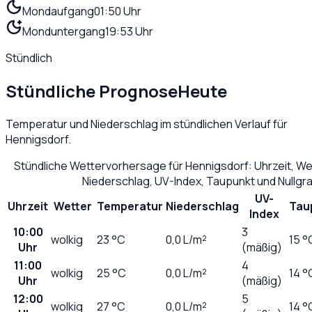
Mondaufgang
01:50 Uhr
Monduntergang
19:53 Uhr
Stündlich
Stündliche Prognose
Heute
Temperatur und Niederschlag im stündlichen Verlauf für
Hennigsdorf
.
Stündliche Wettervorhersage für
Hennigsdorf
: Uhrzeit, W
Niederschlag, UV-Index, Taupunkt und Nullg
UV-
Uhrzeit
Wetter
Temperatur
Niederschlag
Tau
Index
10:00
3
wolkig
23
°C
0,0
L/m²
15 °
Uhr
(mäßig)
11:00
4
wolkig
25
°C
0,0
L/m²
14 °
Uhr
(mäßig)
12:00
5
wolkig
27
°C
0,0
L/m²
14 °