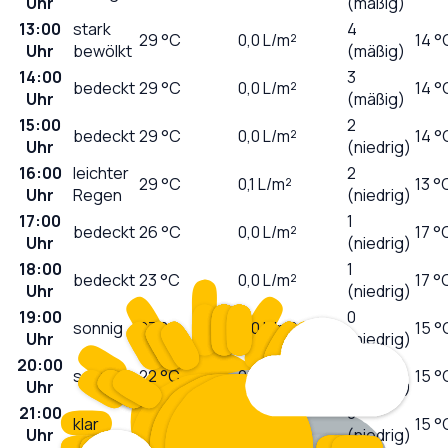
Uhr
(mäßig)
13:00
stark
4
29
°C
0,0
L/m²
14 °
Uhr
bewölkt
(mäßig)
14:00
3
bedeckt
29
°C
0,0
L/m²
14 °
Uhr
(mäßig)
15:00
2
bedeckt
29
°C
0,0
L/m²
14 °
Uhr
(niedrig)
16:00
leichter
2
29
°C
0,1
L/m²
13 °
Uhr
Regen
(niedrig)
17:00
1
bedeckt
26
°C
0,0
L/m²
17 °
Uhr
(niedrig)
18:00
1
bedeckt
23
°C
0,0
L/m²
17 °
Uhr
(niedrig)
19:00
0
sonnig
23
°C
0,0
L/m²
15 °
Uhr
(niedrig)
20:00
0
sonnig
22
°C
0,0
L/m²
15 °
Uhr
(niedrig)
21:00
0
klar
20
°C
0,0
L/m²
15 °
Uhr
(niedrig)