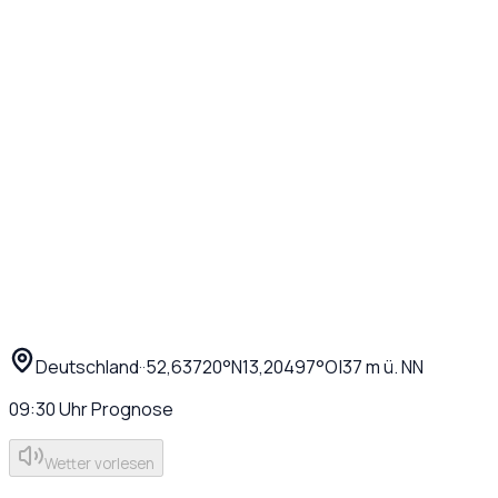
Deutschland
·
·
52,63720
°N
13,20497
°O
|
37
m ü. NN
09:30
Uhr
Prognose
Wetter vorlesen