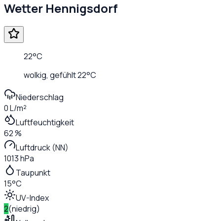
Wetter
Hennigsdorf
22
°C
wolkig
, gefühlt
22
°C
Niederschlag
0 L/m²
Luftfeuchtigkeit
62 %
Luftdruck (NN)
1013 hPa
Taupunkt
15°C
UV-Index
2
(
niedrig
)