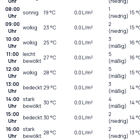
Uhr
(niedrig)
08:00
1
sonnig
19
°C
0,0
L/m²
15 °
Uhr
(niedrig)
09:00
2
wolkig
23
°C
0,0
L/m²
15 °
Uhr
(niedrig)
10:00
3
wolkig
25
°C
0,0
L/m²
16 °
Uhr
(mäßig)
11:00
leicht
5
27
°C
0,0
L/m²
16 °
Uhr
bewölkt
(mäßig)
12:00
5
wolkig
28
°C
0,0
L/m²
15 °
Uhr
(mäßig)
13:00
3
bedeckt
29
°C
0,0
L/m²
14 °
Uhr
(mäßig)
14:00
stark
4
30
°C
0,0
L/m²
14 °
Uhr
bewölkt
(mäßig)
15:00
2
bedeckt
30
°C
0,0
L/m²
14 °
Uhr
(niedrig)
16:00
stark
2
28
°C
0,0
L/m²
13 °
Uhr
bewölkt
(niedrig)