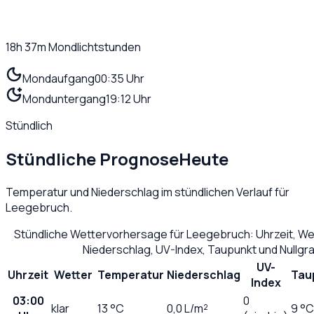
18h 37m
Mondlichtstunden
Mondaufgang
00:35 Uhr
Monduntergang
19:12 Uhr
Stündlich
Stündliche Prognose
Heute
Temperatur und Niederschlag im stündlichen Verlauf für
Leegebruch
.
Stündliche Wettervorhersage für
Leegebruch
: Uhrzeit, W
Niederschlag, UV-Index, Taupunkt und Nullg
UV-
Uhrzeit
Wetter
Temperatur
Niederschlag
Tau
Index
03:00
0
klar
13
°C
0,0
L/m²
9 °C