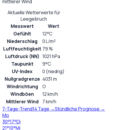
mittlerer Wind
Aktuelle Wetterwerte für
Leegebruch
Messwert
Wert
Gefühlt
12°C
Niederschlag
0 L/m²
Luftfeuchtigkeit
79 %
Luftdruck (NN)
1021 hPa
Taupunkt
9°C
UV-Index
0 (niedrig)
Nullgradgrenze
4031 m
Windrichtung
O
Windböen
12 km/h
Mittlerer Wind
7 km/h
7-Tage-Trend
14 Tage →
Stündliche Prognose →
Mo
30
°
17
°
Di
21
°
10
°
Mi