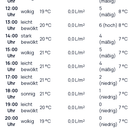
Uhr
(mäßig)
12:00
5
wolkig
19
°C
0,0
L/m²
8 °C
Uhr
(mäßig)
13:00
leicht
20
°C
0,0
L/m²
6 (hoch)
8 °C
Uhr
bewölkt
14:00
stark
4
20
°C
0,0
L/m²
7 °C
Uhr
bewölkt
(mäßig)
15:00
5
wolkig
21
°C
0,0
L/m²
7 °C
Uhr
(mäßig)
16:00
leicht
4
21
°C
0,0
L/m²
7 °C
Uhr
bewölkt
(mäßig)
17:00
leicht
2
21
°C
0,0
L/m²
7 °C
Uhr
bewölkt
(niedrig)
18:00
1
sonnig
21
°C
0,0
L/m²
7 °C
Uhr
(niedrig)
19:00
leicht
0
20
°C
0,0
L/m²
7 °C
Uhr
bewölkt
(niedrig)
20:00
0
wolkig
19
°C
0,0
L/m²
7 °C
Uhr
(niedrig)