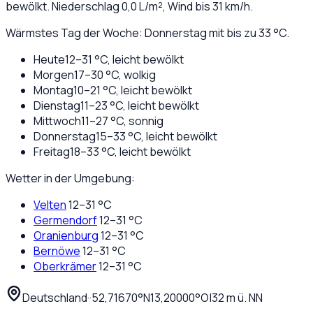
bewölkt
. Niederschlag
0,0
L/m², Wind bis
31
km/h.
Wärmstes Tag der Woche: Donnerstag mit bis zu 33 °C.
Heute
12
–
31
°C,
leicht bewölkt
Morgen
17
–
30
°C,
wolkig
Montag
10
–
21
°C,
leicht bewölkt
Dienstag
11
–
23
°C,
leicht bewölkt
Mittwoch
11
–
27
°C,
sonnig
Donnerstag
15
–
33
°C,
leicht bewölkt
Freitag
18
–
33
°C,
leicht bewölkt
Wetter in der Umgebung:
Velten
12
–
31
°C
Germendorf
12
–
31
°C
Oranienburg
12
–
31
°C
Bernöwe
12
–
31
°C
Oberkrämer
12
–
31
°C
Deutschland
·
·
52,71670
°N
13,20000
°O
|
32
m ü. NN