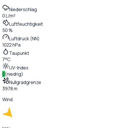
Niederschlag
0 L/m²
Luftfeuchtigkeit
50 %
Luftdruck (NN)
1022 hPa
Taupunkt
7°C
UV-Index
0
(
niedrig
)
Nullgradgrenze
3978 m
Wind