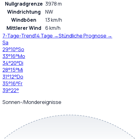
Nullgradgrenze
3978 m
Windrichtung
NW
Windböen
13 km/h
Mittlerer Wind
6 km/h
7-Tage-Trend
14 Tage →
Stündliche Prognose →
Sa
29
°
10
°
So
33
°
16
°
Mo
34
°
20
°
Di
28
°
15
°
Mi
31
°
12
°
Do
35
°
16
°
Fr
39
°
22
°
Sonnen-/Mondereignisse