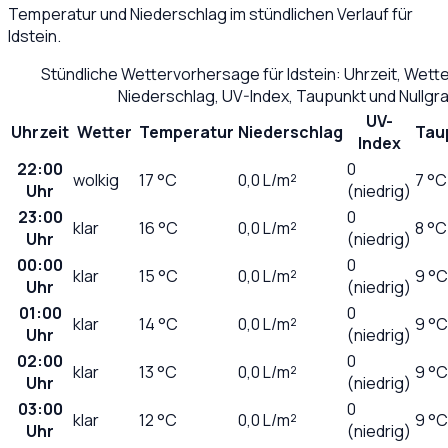
Temperatur und Niederschlag im stündlichen Verlauf für
Idstein
.
Stündliche Wettervorhersage für
Idstein
: Uhrzeit, Wett
Niederschlag, UV-Index, Taupunkt und Nullg
UV-
Uhrzeit
Wetter
Temperatur
Niederschlag
Tau
Index
22:00
0
wolkig
17
°C
0,0
L/m²
7 °C
Uhr
(niedrig)
23:00
0
klar
16
°C
0,0
L/m²
8 °C
Uhr
(niedrig)
00:00
0
klar
15
°C
0,0
L/m²
9 °C
Uhr
(niedrig)
01:00
0
klar
14
°C
0,0
L/m²
9 °C
Uhr
(niedrig)
02:00
0
klar
13
°C
0,0
L/m²
9 °C
Uhr
(niedrig)
03:00
0
klar
12
°C
0,0
L/m²
9 °C
Uhr
(niedrig)