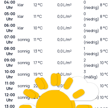
04:00
0
klar
12
°C
0,0
L/m²
8 °C
Uhr
(niedrig)
05:00
0
klar
11
°C
0,0
L/m²
8 °C
Uhr
(niedrig)
06:00
0
klar
10
°C
0,0
L/m²
8 °C
Uhr
(niedrig)
07:00
0
sonnig
11
°C
0,0
L/m²
8 °C
Uhr
(niedrig)
08:00
1
sonnig
13
°C
0,0
L/m²
9 °C
Uhr
(niedrig)
09:00
2
sonnig
17
°C
0,0
L/m²
10 °
Uhr
(niedrig)
10:00
3
sonnig
19
°C
0,0
L/m²
10 °
Uhr
(mäßig)
11:00
5
sonnig
22
°C
0,0
L/m²
10 °
Uhr
(mäßig)
12:00
sonnig
24
°C
0,0
L/m²
6 (hoch)
10 °
Uhr
13:00