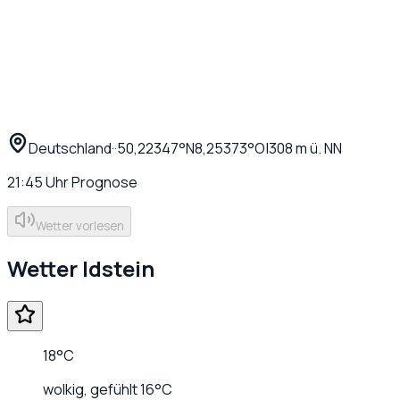
Deutschland
·
·
50,22347
°N
8,25373
°O
|
308
m ü. NN
21:45
Uhr
Prognose
Wetter vorlesen
Wetter
Idstein
18
°C
wolkig
, gefühlt
16
°C