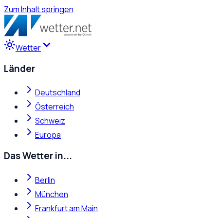
Zum Inhalt springen
Wetter
Länder
Deutschland
Österreich
Schweiz
Europa
Das Wetter in...
Berlin
München
Frankfurt am Main