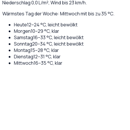
Niederschlag
0,0
L/m², Wind bis
23
km/h.
Wärmstes Tag der Woche: Mittwoch mit bis zu 35 °C.
Heute
12
–
24
°C,
leicht bewölkt
Morgen
10
–
29
°C,
klar
Samstag
16
–
33
°C,
leicht bewölkt
Sonntag
20
–
34
°C,
leicht bewölkt
Montag
15
–
28
°C,
klar
Dienstag
12
–
31
°C,
klar
Mittwoch
16
–
35
°C,
klar