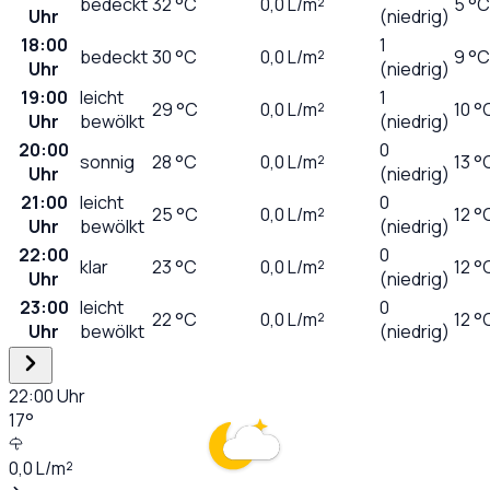
bedeckt
32
°C
0,0
L/m²
5 °C
Uhr
(niedrig)
18:00
1
bedeckt
30
°C
0,0
L/m²
9 °C
Uhr
(niedrig)
19:00
leicht
1
29
°C
0,0
L/m²
10 °
Uhr
bewölkt
(niedrig)
20:00
0
sonnig
28
°C
0,0
L/m²
13 °
Uhr
(niedrig)
21:00
leicht
0
25
°C
0,0
L/m²
12 °
Uhr
bewölkt
(niedrig)
22:00
0
klar
23
°C
0,0
L/m²
12 °
Uhr
(niedrig)
23:00
leicht
0
22
°C
0,0
L/m²
12 °
Uhr
bewölkt
(niedrig)
22:00
Uhr
17
°
0,0
L/m²