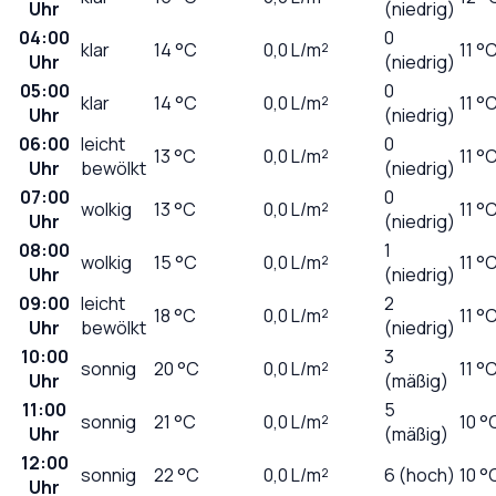
Uhr
(niedrig)
04:00
0
klar
14
°C
0,0
L/m²
11 °
Uhr
(niedrig)
05:00
0
klar
14
°C
0,0
L/m²
11 °
Uhr
(niedrig)
06:00
leicht
0
13
°C
0,0
L/m²
11 °
Uhr
bewölkt
(niedrig)
07:00
0
wolkig
13
°C
0,0
L/m²
11 °
Uhr
(niedrig)
08:00
1
wolkig
15
°C
0,0
L/m²
11 °
Uhr
(niedrig)
09:00
leicht
2
18
°C
0,0
L/m²
11 °
Uhr
bewölkt
(niedrig)
10:00
3
sonnig
20
°C
0,0
L/m²
11 °
Uhr
(mäßig)
11:00
5
sonnig
21
°C
0,0
L/m²
10 °
Uhr
(mäßig)
12:00
sonnig
22
°C
0,0
L/m²
6 (hoch)
10 °
Uhr