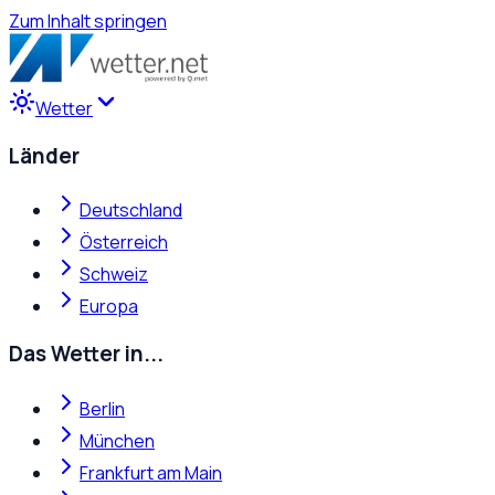
Zum Inhalt springen
Wetter
Länder
Deutschland
Österreich
Schweiz
Europa
Das Wetter in...
Berlin
München
Frankfurt am Main