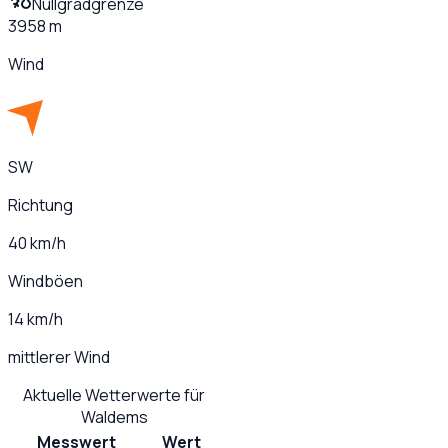
Nullgradgrenze
3958 m
Wind
SW
Richtung
40 km/h
Windböen
14 km/h
mittlerer Wind
Aktuelle Wetterwerte für
Waldems
Messwert
Wert