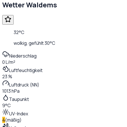
Wetter
Waldems
32
°C
wolkig
, gefühlt
30
°C
Niederschlag
0 L/m²
Luftfeuchtigkeit
23 %
Luftdruck (NN)
1013 hPa
Taupunkt
9°C
UV-Index
4
(
mäßig
)