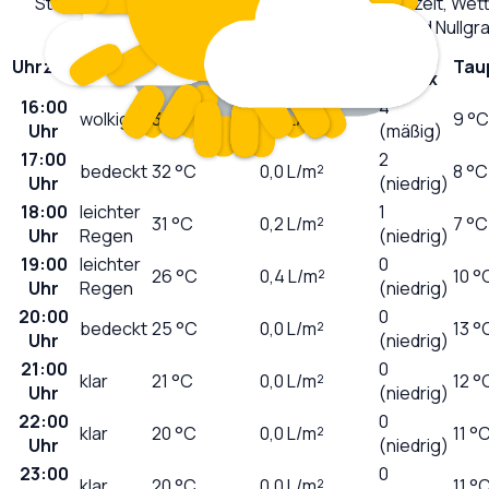
Stündliche Wettervorhersage für
Waldems
: Uhrzeit, We
Niederschlag, UV-Index, Taupunkt und Nullg
UV-
Uhrzeit
Wetter
Temperatur
Niederschlag
Tau
Index
16:00
4
wolkig
32
°C
0,0
L/m²
9 °C
Uhr
(mäßig)
17:00
2
bedeckt
32
°C
0,0
L/m²
8 °C
Uhr
(niedrig)
18:00
leichter
1
31
°C
0,2
L/m²
7 °C
Uhr
Regen
(niedrig)
19:00
leichter
0
26
°C
0,4
L/m²
10 °
Uhr
Regen
(niedrig)
20:00
0
bedeckt
25
°C
0,0
L/m²
13 °
Uhr
(niedrig)
21:00
0
klar
21
°C
0,0
L/m²
12 °
Uhr
(niedrig)
22:00
0
klar
20
°C
0,0
L/m²
11 °
Uhr
(niedrig)
23:00
0
klar
20
°C
0,0
L/m²
11 °