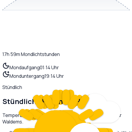
17h 59m
Mondlichtstunden
Mondaufgang
01:14 Uhr
Monduntergang
19:14 Uhr
Stündlich
Stündliche Prognose
Heute
Temperatur und Niederschlag im stündlichen Verlauf für
Waldems
.