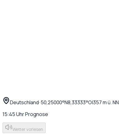
Deutschland
·
·
50,25000
°N
8,33333
°O
|
357
m ü. NN
15:45
Uhr
Prognose
Wetter vorlesen