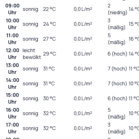
09:00
2
sonnig
22
°C
0,0
L/m²
14 °
Uhr
(niedrig)
10:00
3
sonnig
24
°C
0,0
L/m²
15 °
Uhr
(mäßig)
11:00
5
sonnig
27
°C
0,0
L/m²
16 °
Uhr
(mäßig)
12:00
leicht
29
°C
0,0
L/m²
6 (hoch)
14 °
Uhr
bewölkt
13:00
sonnig
31
°C
0,0
L/m²
7 (hoch)
11 °
Uhr
14:00
sonnig
31
°C
0,0
L/m²
7 (hoch)
10 °
Uhr
15:00
sonnig
30
°C
0,0
L/m²
6 (hoch)
11 °
Uhr
16:00
5
sonnig
32
°C
0,0
L/m²
10 °
Uhr
(mäßig)
17:00
3
sonnig
32
°C
0,0
L/m²
10 °
Uhr
(mäßig)