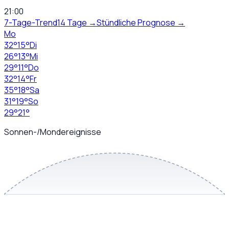
21:00
7-Tage-Trend
14 Tage →
Stündliche Prognose →
Mo
32
°
15
°
Di
26
°
13
°
Mi
29
°
11
°
Do
32
°
14
°
Fr
35
°
18
°
Sa
31
°
19
°
So
29
°
21
°
Sonnen-/Mondereignisse