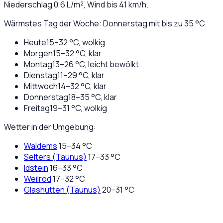
Niederschlag
0,6
L/m², Wind bis
41
km/h.
Wärmstes Tag der Woche: Donnerstag mit bis zu 35 °C.
Heute
15
–
32
°C,
wolkig
Morgen
15
–
32
°C,
klar
Montag
13
–
26
°C,
leicht bewölkt
Dienstag
11
–
29
°C,
klar
Mittwoch
14
–
32
°C,
klar
Donnerstag
18
–
35
°C,
klar
Freitag
19
–
31
°C,
wolkig
Wetter in der Umgebung:
Waldems
15
–
34
°C
Selters (Taunus)
17
–
33
°C
Idstein
16
–
33
°C
Weilrod
17
–
32
°C
Glashütten (Taunus)
20
–
31
°C