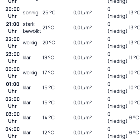
Uhr
(niedrig)
20:00
0
sonnig
25
°C
0,0
L/m²
13 °
Uhr
(niedrig)
21:00
stark
0
21
°C
0,0
L/m²
13 °
Uhr
bewölkt
(niedrig)
22:00
0
wolkig
20
°C
0,0
L/m²
13 °
Uhr
(niedrig)
23:00
0
klar
18
°C
0,0
L/m²
11 °C
Uhr
(niedrig)
00:00
0
wolkig
17
°C
0,0
L/m²
10 °
Uhr
(niedrig)
01:00
0
klar
15
°C
0,0
L/m²
10 °
Uhr
(niedrig)
02:00
0
klar
15
°C
0,0
L/m²
10 °
Uhr
(niedrig)
03:00
0
klar
14
°C
0,0
L/m²
9 °C
Uhr
(niedrig)
04:00
0
klar
12
°C
0,0
L/m²
9 °C
Uhr
(niedrig)