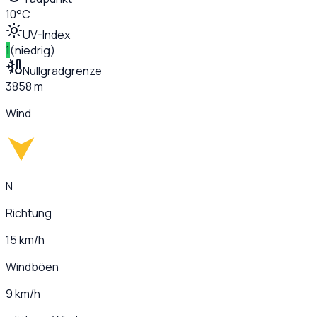
10°C
UV-Index
1
(
niedrig
)
Nullgradgrenze
3858 m
Wind
N
Richtung
15 km/h
Windböen
9 km/h