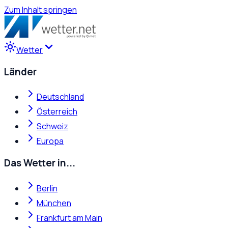
Zum Inhalt springen
Wetter
Länder
Deutschland
Österreich
Schweiz
Europa
Das Wetter in...
Berlin
München
Frankfurt am Main