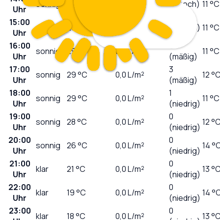
sonnig
28
°C
0,0
L/m²
7 (hoch)
11 °C
Uhr
15:00
sonnig
28
°C
0,0
L/m²
6 (hoch)
11 °C
Uhr
16:00
5
sonnig
29
°C
0,0
L/m²
11 °C
Uhr
(mäßig)
17:00
3
sonnig
29
°C
0,0
L/m²
12 °
Uhr
(mäßig)
18:00
1
sonnig
29
°C
0,0
L/m²
11 °C
Uhr
(niedrig)
19:00
0
sonnig
28
°C
0,0
L/m²
12 °
Uhr
(niedrig)
20:00
0
sonnig
26
°C
0,0
L/m²
14 °
Uhr
(niedrig)
21:00
0
klar
21
°C
0,0
L/m²
13 °
Uhr
(niedrig)
22:00
0
klar
19
°C
0,0
L/m²
14 °
Uhr
(niedrig)
23:00
0
klar
18
°C
0,0
L/m²
13 °