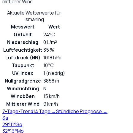
mittlerer Wind
Aktuelle Wetterwerte für
Ismaning
Messwert
Wert
Gefühlt
24°C
Niederschlag
0 L/m²
Luftfeuchtigkeit
35 %
Luftdruck (NN)
1018 hPa
Taupunkt
10°C
UV-Index
1 (niedrig)
Nullgradgrenze
3858 m
Windrichtung
N
Windböen
15 km/h
Mittlerer Wind
9 km/h
7-Tage-Trend
14 Tage →
Stündliche Prognose →
Sa
29
°
11
°
So
32
°
13
°
Mo