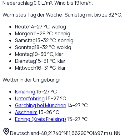
Niederschlag
0,0
L/m², Wind bis
19
km/h.
Wärmstes Tag der Woche: Samstag mit bis zu 32 °C.
Heute
14
–
27
°C,
wolkig
Morgen
11
–
29
°C,
sonnig
Samstag
13
–
32
°C,
sonnig
Sonntag
18
–
32
°C,
wolkig
Montag
19
–
30
°C,
klar
Dienstag
15
–
31
°C,
klar
Mittwoch
16
–
31
°C,
klar
Wetter in der Umgebung:
Ismaning
15
–
27
°C
Unterföhring
15
–
27
°C
Garching bei München
14
–
27
°C
Aschheim
15
–
26
°C
Eching (Kreis Freising)
15
–
27
°C
Deutschland
·
·
48,21740
°N
11,66290
°O
|
497
m ü. NN