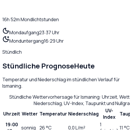
16h 52m
Mondlichtstunden
Mondaufgang
23:37 Uhr
Monduntergang
16:29 Uhr
Stündlich
Stündliche Prognose
Heute
Temperatur und Niederschlag im stündlichen Verlauf für
Ismaning
.
Stündliche Wettervorhersage für
Ismaning
: Uhrzeit, Wet
Niederschlag, UV-Index, Taupunkt und Nullgr
UV-
Uhrzeit
Wetter
Temperatur
Niederschlag
Tau
Index
19:00
1
sonnig
26
°C
0,0
L/m²
11 °C