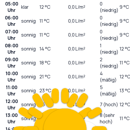
05:00
0
klar
12
°C
0,0
L/m²
9 °C
Uhr
(niedrig)
06:00
0
sonnig
11
°C
0,0
L/m²
9 °C
Uhr
(niedrig)
07:00
0
sonnig
11
°C
0,0
L/m²
9 °C
Uhr
(niedrig)
08:00
1
sonnig
14
°C
0,0
L/m²
12 °
Uhr
(niedrig)
09:00
2
sonnig
18
°C
0,0
L/m²
11 °C
Uhr
(niedrig)
10:00
4
sonnig
21
°C
0,0
L/m²
12 °
Uhr
(mäßig)
11:00
5
sonnig
23
°C
0,0
L/m²
13 °
Uhr
(mäßig)
12:00
sonnig
26
°C
0,0
L/m²
7 (hoch)
12 °
Uhr
13:00
8 (sehr
sonnig
27
°C
0,0
L/m²
11 °C
Uhr
hoch)
14:00