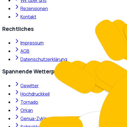
Wir über uns
Rezensionen
Kontakt
Rechtliches
Impressum
AGB
Datenschutzerklärung
Spannende Wetterphänomene
Gewitter
Hochdruckkeil
Tornado
Orkan
Genua-Zyklone
Schirokko