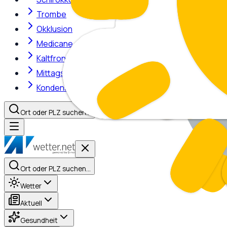
Trombe
Okklusion
Medicane
Kaltfront
Mittagshitze
Kondensstreifen
Ort oder PLZ suchen…
Ort oder PLZ suchen…
Wetter
Aktuell
Gesundheit