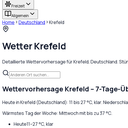
Freizeit
Allgemein
Home
Deutschland
Krefeld
Wetter
Krefeld
Detaillierte Wettervorhersage für
Krefeld
,
Deutschland
. Stü
Wettervorhersage
Krefeld
– 7-Tage-Üb
Heute in
Krefeld
(
Deutschland
):
11
bis
27
°C,
klar
. Niederschl
Wärmstes Tag der Woche: Mittwoch mit bis zu 37 °C.
Heute
11
–
27
°C,
klar