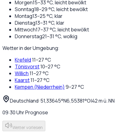
Morgen
15
–
33
°C,
leicht bewölkt
Sonntag
18
–
29
°C,
leicht bewölkt
Montag
13
–
25
°C,
klar
Dienstag
13
–
31
°C,
klar
Mittwoch
17
–
37
°C,
leicht bewölkt
Donnerstag
21
–
31
°C,
wolkig
Wetter in der Umgebung:
Krefeld
11
–
27
°C
Tönisvorst
10
–
27
°C
Willich
11
–
27
°C
Kaarst
11
–
27
°C
Kempen (Niederrhein)
9
–
27
°C
Deutschland
·
·
51,33645
°N
6,55381
°O
|
42
m ü. NN
09:30
Uhr
Prognose
Wetter vorlesen