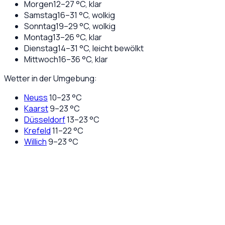
Morgen
12
–
27
°C,
klar
Samstag
16
–
31
°C,
wolkig
Sonntag
19
–
29
°C,
wolkig
Montag
13
–
26
°C,
klar
Dienstag
14
–
31
°C,
leicht bewölkt
Mittwoch
16
–
36
°C,
klar
Wetter in der Umgebung:
Neuss
10
–
23
°C
Kaarst
9
–
23
°C
Düsseldorf
13
–
23
°C
Krefeld
11
–
22
°C
Willich
9
–
23
°C