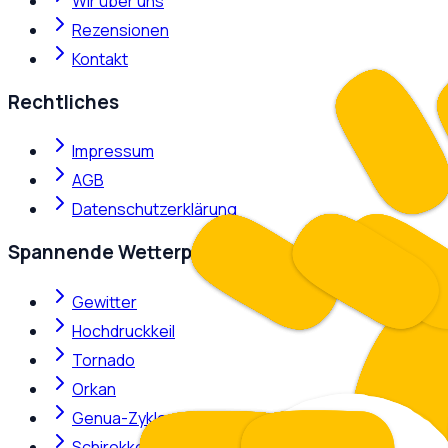
Wir über uns
Rezensionen
Kontakt
Rechtliches
Impressum
AGB
Datenschutzerklärung
Spannende Wetterphänomene
Gewitter
Hochdruckkeil
Tornado
Orkan
Genua-Zyklone
Schirokko