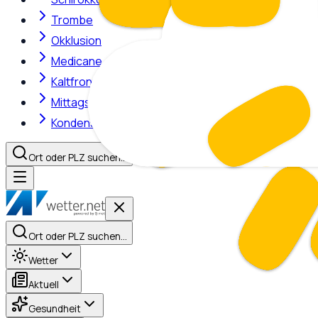
Trombe
Okklusion
Medicane
Kaltfront
Mittagshitze
Kondensstreifen
Ort oder PLZ suchen…
Ort oder PLZ suchen…
Wetter
Aktuell
Gesundheit