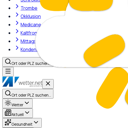
Trombe
Okklusion
Medicane
Kaltfront
Mittagshitze
Kondensstreifen
Ort oder PLZ suchen…
Ort oder PLZ suchen…
Wetter
Aktuell
Gesundheit