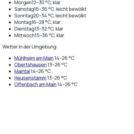
Morgen
12
–
30
°C,
klar
Samstag
16
–
36
°C,
leicht bewölkt
Sonntag
20
–
34
°C,
leicht bewölkt
Montag
16
–
28
°C,
klar
Dienstag
13
–
32
°C,
klar
Mittwoch
15
–
36
°C,
klar
Wetter in der Umgebung:
Mühlheim am Main
14
–
26
°C
Obertshausen
13
–
26
°C
Maintal
14
–
26
°C
Heusenstamm
13
–
26
°C
Offenbach am Main
14
–
26
°C