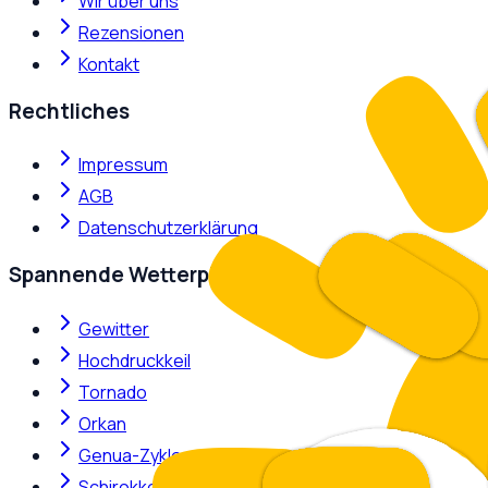
Wir über uns
Rezensionen
Kontakt
Rechtliches
Impressum
AGB
Datenschutzerklärung
Spannende Wetterphänomene
Gewitter
Hochdruckkeil
Tornado
Orkan
Genua-Zyklone
Schirokko