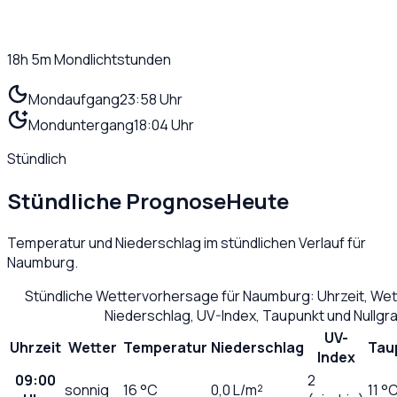
18h 5m
Mondlichtstunden
Mondaufgang
23:58 Uhr
Monduntergang
18:04 Uhr
Stündlich
Stündliche Prognose
Heute
Temperatur und Niederschlag im stündlichen Verlauf für
Naumburg
.
Stündliche Wettervorhersage für
Naumburg
: Uhrzeit, We
Niederschlag, UV-Index, Taupunkt und Nullg
UV-
Uhrzeit
Wetter
Temperatur
Niederschlag
Tau
Index
09:00
2
sonnig
16
°C
0,0
L/m²
11 °