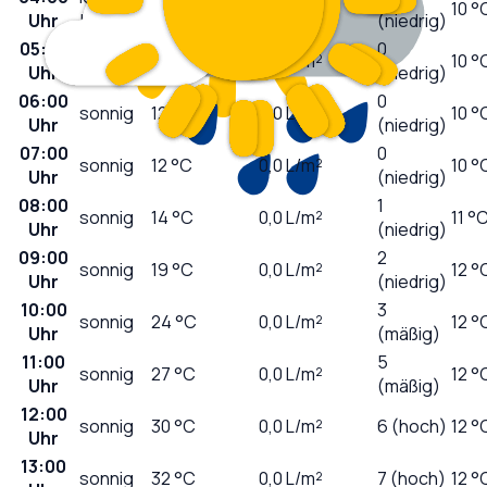
13
°C
0,0
L/m²
10 °
Uhr
bewölkt
(niedrig)
05:00
0
wolkig
13
°C
0,0
L/m²
10 °
Uhr
(niedrig)
06:00
0
sonnig
12
°C
0,0
L/m²
10 °
Uhr
(niedrig)
07:00
0
sonnig
12
°C
0,0
L/m²
10 °
Uhr
(niedrig)
08:00
1
sonnig
14
°C
0,0
L/m²
11 °
Uhr
(niedrig)
09:00
2
sonnig
19
°C
0,0
L/m²
12 °
Uhr
(niedrig)
10:00
3
sonnig
24
°C
0,0
L/m²
12 °
Uhr
(mäßig)
11:00
5
sonnig
27
°C
0,0
L/m²
12 °
Uhr
(mäßig)
12:00
sonnig
30
°C
0,0
L/m²
6 (hoch)
12 °
Uhr
13:00
sonnig
32
°C
0,0
L/m²
7 (hoch)
12 °