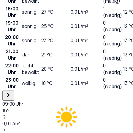
Uhr
bewölkt
(mäßig)
18:00
1
sonnig
27
°C
0,0
L/m²
12 °
Uhr
(niedrig)
19:00
0
sonnig
25
°C
0,0
L/m²
12 °
Uhr
(niedrig)
20:00
0
sonnig
23
°C
0,0
L/m²
13 °
Uhr
(niedrig)
21:00
0
klar
21
°C
0,0
L/m²
13 °
Uhr
(niedrig)
22:00
leicht
0
20
°C
0,0
L/m²
13 °
Uhr
bewölkt
(niedrig)
23:00
0
wolkig
18
°C
0,0
L/m²
13 °
Uhr
(niedrig)
09:00
Uhr
16
°
0,0
L/m²