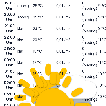
19:00
0
sonnig
26
°C
0,0
L/m²
9 °C
Uhr
(niedrig)
20:00
0
sonnig
25
°C
0,0
L/m²
9 °C
Uhr
(niedrig)
21:00
0
klar
23
°C
0,0
L/m²
9 °C
Uhr
(niedrig)
22:00
0
klar
20
°C
0,0
L/m²
11 °
Uhr
(niedrig)
23:00
0
klar
18
°C
0,0
L/m²
11 °
Uhr
(niedrig)
00:00
0
klar
17
°C
0,0
L/m²
11 °
Uhr
(niedrig)
01:00
0
klar
16
°C
0,0
L/m²
10 °
Uhr
(niedrig)
02:00
0
klar
15
°C
0,0
L/m²
10 °
Uhr
(niedrig)
03:00
0
klar
14
°C
0,0
L/m²
10 °
Uhr
(niedrig)
04:00
leicht
0