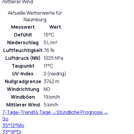
mittlerer Wind
Aktuelle Wetterwerte für
Naumburg
Messwert
Wert
Gefühlt
15°C
Niederschlag
0 L/m²
Luftfeuchtigkeit
76 %
Luftdruck (NN)
1025 hPa
Taupunkt
11°C
UV-Index
2 (niedrig)
Nullgradgrenze
3742 m
Windrichtung
NO
Windböen
19 km/h
Mittlerer Wind
5 km/h
7-Tage-Trend
14 Tage →
Stündliche Prognose →
So
35
°
12
°
Mo
33
°
18
°
Di