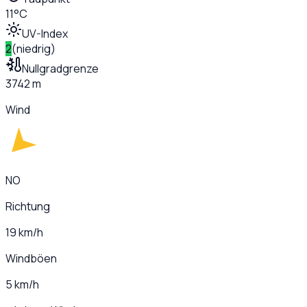
11°C
UV-Index
2
(
niedrig
)
Nullgradgrenze
3742 m
Wind
NO
Richtung
19 km/h
Windböen
5 km/h