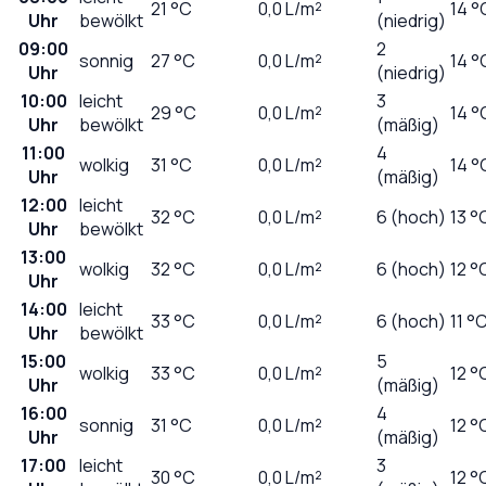
21
°C
0,0
L/m²
14 °
Uhr
bewölkt
(niedrig)
09:00
2
sonnig
27
°C
0,0
L/m²
14 °
Uhr
(niedrig)
10:00
leicht
3
29
°C
0,0
L/m²
14 °
Uhr
bewölkt
(mäßig)
11:00
4
wolkig
31
°C
0,0
L/m²
14 °
Uhr
(mäßig)
12:00
leicht
32
°C
0,0
L/m²
6 (hoch)
13 °
Uhr
bewölkt
13:00
wolkig
32
°C
0,0
L/m²
6 (hoch)
12 °
Uhr
14:00
leicht
33
°C
0,0
L/m²
6 (hoch)
11 °
Uhr
bewölkt
15:00
5
wolkig
33
°C
0,0
L/m²
12 °
Uhr
(mäßig)
16:00
4
sonnig
31
°C
0,0
L/m²
12 °
Uhr
(mäßig)
17:00
leicht
3
30
°C
0,0
L/m²
12 °