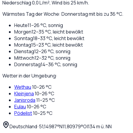
Niederschlag
0,0
L/m², Wind bis
25
km/h.
Wärmstes Tag der Woche: Donnerstag mit bis zu 36 °C.
Heute
11
–
26
°C,
sonnig
Morgen
12
–
35
°C,
leicht bewölkt
Sonntag
18
–
33
°C,
leicht bewölkt
Montag
15
–
23
°C,
leicht bewölkt
Dienstag
12
–
26
°C,
sonnig
Mittwoch
12
–
32
°C,
sonnig
Donnerstag
14
–
36
°C,
sonnig
Wetter in der Umgebung:
Wethau
10
–
26
°C
Kleinjena
10
–
26
°C
Janisroda
11
–
25
°C
Eulau
10
–
26
°C
Pödelist
10
–
25
°C
Deutschland
·
·
51,14987
°N
11,80979
°O
|
134
m ü. NN