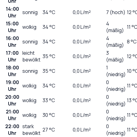
Uhr
14:00
sonnig
34
°C
0,0
L/m²
7 (hoch)
12 °
Uhr
15:00
4
wolkig
34
°C
0,0
L/m²
11 °
Uhr
(mäßig)
16:00
4
sonnig
34
°C
0,0
L/m²
8 °C
Uhr
(mäßig)
17:00
leicht
3
35
°C
0,0
L/m²
12 °
Uhr
bewölkt
(mäßig)
18:00
1
sonnig
35
°C
0,0
L/m²
10 °
Uhr
(niedrig)
19:00
0
wolkig
34
°C
0,0
L/m²
11 °
Uhr
(niedrig)
20:00
0
wolkig
33
°C
0,0
L/m²
13 °
Uhr
(niedrig)
21:00
0
wolkig
30
°C
0,0
L/m²
11 °
Uhr
(niedrig)
22:00
stark
0
27
°C
0,0
L/m²
11 °
Uhr
bewölkt
(niedrig)