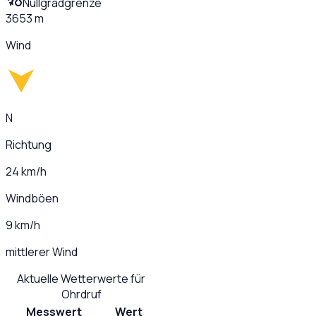
Nullgradgrenze
3653 m
Wind
N
Richtung
24 km/h
Windböen
9 km/h
mittlerer Wind
Aktuelle Wetterwerte für
Ohrdruf
Messwert
Wert