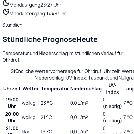
Mondaufgang
23:27 Uhr
Monduntergang
16:49 Uhr
Stündlich
Stündliche Prognose
Heute
Temperatur und Niederschlag im stündlichen Verlauf für
Ohrdruf
.
Stündliche Wettervorhersage für
Ohrdruf
: Uhrzeit, Wet
Niederschlag, UV-Index, Taupunkt und Nullgr
UV-
Uhrzeit
Wetter
Temperatur
Niederschlag
Tau
Index
19:00
0
wolkig
23
°C
0,0
L/m²
7 °C
Uhr
(niedrig)
20:00
0
wolkig
21
°C
0,0
L/m²
7 °C
Uhr
(niedrig)
21:00
0
klar
19
°C
0,0
L/m²
7 °C