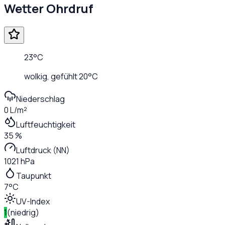
Wetter
Ohrdruf
23
°C
wolkig
, gefühlt
20
°C
Niederschlag
0 L/m²
Luftfeuchtigkeit
35 %
Luftdruck (NN)
1021 hPa
Taupunkt
7°C
UV-Index
1
(
niedrig
)