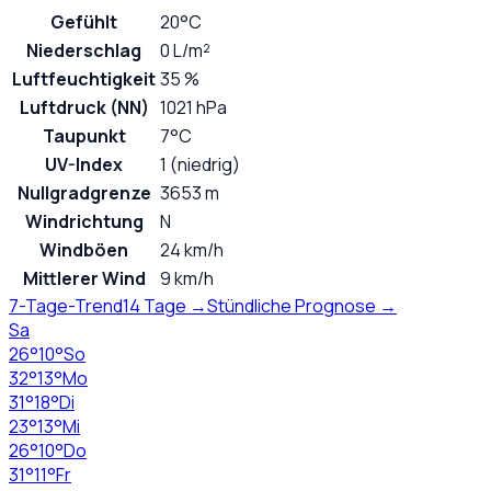
Gefühlt
20°C
Niederschlag
0 L/m²
Luftfeuchtigkeit
35 %
Luftdruck (NN)
1021 hPa
Taupunkt
7°C
UV-Index
1 (niedrig)
Nullgradgrenze
3653 m
Windrichtung
N
Windböen
24 km/h
Mittlerer Wind
9 km/h
7-Tage-Trend
14 Tage →
Stündliche Prognose →
Sa
26
°
10
°
So
32
°
13
°
Mo
31
°
18
°
Di
23
°
13
°
Mi
26
°
10
°
Do
31
°
11
°
Fr