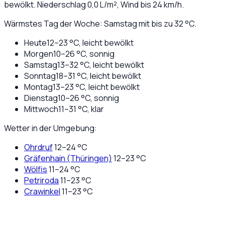
bewölkt
. Niederschlag
0,0
L/m², Wind bis
24
km/h.
Wärmstes Tag der Woche: Samstag mit bis zu 32 °C.
Heute
12
–
23
°C,
leicht bewölkt
Morgen
10
–
26
°C,
sonnig
Samstag
13
–
32
°C,
leicht bewölkt
Sonntag
18
–
31
°C,
leicht bewölkt
Montag
13
–
23
°C,
leicht bewölkt
Dienstag
10
–
26
°C,
sonnig
Mittwoch
11
–
31
°C,
klar
Wetter in der Umgebung:
Ohrdruf
12
–
24
°C
Gräfenhain (Thüringen)
12
–
23
°C
Wölfis
11
–
24
°C
Petriroda
11
–
23
°C
Crawinkel
11
–
23
°C