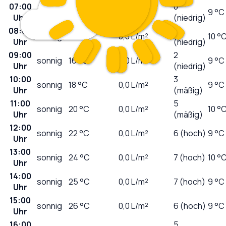
07:00
0
sonnig
10
°C
0,0
L/m²
9 °C
Uhr
(niedrig)
08:00
1
sonnig
12
°C
0,0
L/m²
10 °
Uhr
(niedrig)
09:00
2
sonnig
16
°C
0,0
L/m²
9 °C
Uhr
(niedrig)
10:00
3
sonnig
18
°C
0,0
L/m²
9 °C
Uhr
(mäßig)
11:00
5
sonnig
20
°C
0,0
L/m²
10 °
Uhr
(mäßig)
12:00
sonnig
22
°C
0,0
L/m²
6 (hoch)
9 °C
Uhr
13:00
sonnig
24
°C
0,0
L/m²
7 (hoch)
10 °
Uhr
14:00
sonnig
25
°C
0,0
L/m²
7 (hoch)
9 °C
Uhr
15:00
sonnig
26
°C
0,0
L/m²
6 (hoch)
9 °C
Uhr
16:00
5