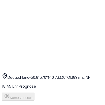
Deutschland
·
·
50,81670
°N
10,73330
°O
|
389
m ü. NN
18:45
Uhr
Prognose
Wetter vorlesen