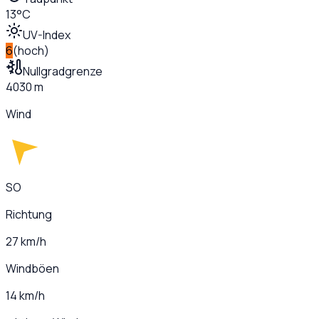
13°C
UV-Index
6
(
hoch
)
Nullgradgrenze
4030 m
Wind
SO
Richtung
27 km/h
Windböen
14 km/h