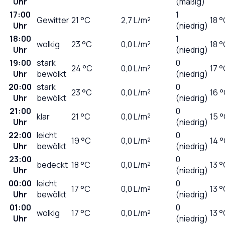
Uhr
(mäßig)
17:00
1
Gewitter
21
°C
2,7
L/m²
18 
Uhr
(niedrig)
18:00
1
wolkig
23
°C
0,0
L/m²
18 
Uhr
(niedrig)
19:00
stark
0
24
°C
0,0
L/m²
17 
Uhr
bewölkt
(niedrig)
20:00
stark
0
23
°C
0,0
L/m²
16 
Uhr
bewölkt
(niedrig)
21:00
0
klar
21
°C
0,0
L/m²
15 
Uhr
(niedrig)
22:00
leicht
0
19
°C
0,0
L/m²
14 
Uhr
bewölkt
(niedrig)
23:00
0
bedeckt
18
°C
0,0
L/m²
13 
Uhr
(niedrig)
00:00
leicht
0
17
°C
0,0
L/m²
13 
Uhr
bewölkt
(niedrig)
01:00
0
wolkig
17
°C
0,0
L/m²
13 
Uhr
(niedrig)