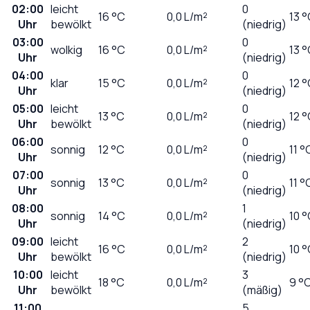
02:00
leicht
0
16
°C
0,0
L/m²
13 
Uhr
bewölkt
(niedrig)
03:00
0
wolkig
16
°C
0,0
L/m²
13 
Uhr
(niedrig)
04:00
0
klar
15
°C
0,0
L/m²
12 
Uhr
(niedrig)
05:00
leicht
0
13
°C
0,0
L/m²
12 
Uhr
bewölkt
(niedrig)
06:00
0
sonnig
12
°C
0,0
L/m²
11 °
Uhr
(niedrig)
07:00
0
sonnig
13
°C
0,0
L/m²
11 °
Uhr
(niedrig)
08:00
1
sonnig
14
°C
0,0
L/m²
10 
Uhr
(niedrig)
09:00
leicht
2
16
°C
0,0
L/m²
10 
Uhr
bewölkt
(niedrig)
10:00
leicht
3
18
°C
0,0
L/m²
9 °
Uhr
bewölkt
(mäßig)
11:00
5