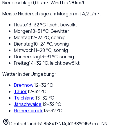
Niederschlag
0,0
L/m², Wind bis
28
km/h.
Meiste Niederschläge am Morgen mit 4,2 L/m².
Heute
13
–
32
°C,
leicht bewölkt
Morgen
18
–
31
°C,
Gewitter
Montag
12
–
23
°C,
sonnig
Dienstag
10
–
24
°C,
sonnig
Mittwoch
11
–
28
°C,
sonnig
Donnerstag
13
–
31
°C,
sonnig
Freitag
14
–
32
°C,
leicht bewölkt
Wetter in der Umgebung:
Drehnow
12
–
32
°C
Tauer
12
–
32
°C
Teichland
13
–
32
°C
Jänschwalde
12
–
32
°C
Heinersbrück
13
–
32
°C
Deutschland
·
·
51,85841
°N
14,41138
°O
|
63
m ü. NN