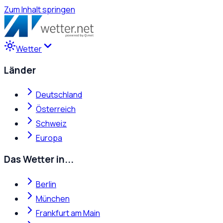
Zum Inhalt springen
Wetter
Länder
Deutschland
Österreich
Schweiz
Europa
Das Wetter in...
Berlin
München
Frankfurt am Main