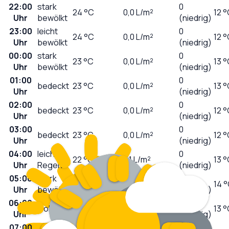
22:00
stark
0
24
°C
0,0
L/m²
12 
Uhr
bewölkt
(niedrig)
23:00
leicht
0
24
°C
0,0
L/m²
12 
Uhr
bewölkt
(niedrig)
00:00
stark
0
23
°C
0,0
L/m²
13 
Uhr
bewölkt
(niedrig)
01:00
0
bedeckt
23
°C
0,0
L/m²
13 
Uhr
(niedrig)
02:00
0
bedeckt
23
°C
0,0
L/m²
12 
Uhr
(niedrig)
03:00
0
bedeckt
23
°C
0,0
L/m²
12 
Uhr
(niedrig)
04:00
leichter
0
22
°C
0,1
L/m²
13 
Uhr
Regen
(niedrig)
05:00
stark
0
21
°C
0,0
L/m²
14 
Uhr
bewölkt
(niedrig)
06:00
0
wolkig
20
°C
0,0
L/m²
13 
Uhr
(niedrig)
07:00
0