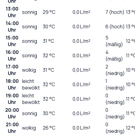
Uhr
13:00
sonnig
29
°C
0,0
L/m²
7 (hoch)
13 
Uhr
14:00
sonnig
30
°C
0,0
L/m²
6 (hoch)
13 
Uhr
15:00
5
sonnig
31
°C
0,0
L/m²
12 
Uhr
(mäßig)
16:00
4
sonnig
32
°C
0,0
L/m²
11 °
Uhr
(mäßig)
17:00
2
wolkig
31
°C
0,0
L/m²
10 
Uhr
(niedrig)
18:00
leicht
1
32
°C
0,0
L/m²
10 
Uhr
bewölkt
(niedrig)
19:00
leicht
0
32
°C
0,0
L/m²
11 °
Uhr
bewölkt
(niedrig)
20:00
0
sonnig
30
°C
0,0
L/m²
11 °
Uhr
(niedrig)
21:00
0
wolkig
26
°C
0,0
L/m²
12 
Uhr
(niedrig)