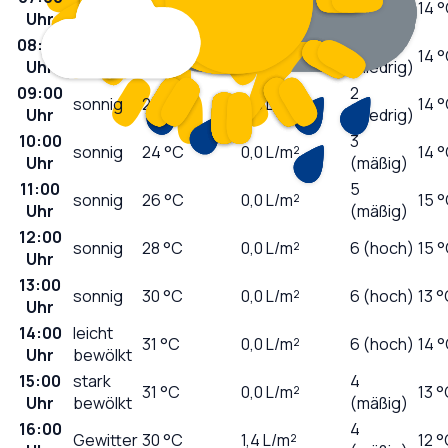
sonnig
19
°C
0,0
L/m²
14 
Uhr
(niedrig)
08:00
1
sonnig
20
°C
0,0
L/m²
14 
Uhr
(niedrig)
09:00
2
sonnig
22
°C
0,0
L/m²
14 
Uhr
(niedrig)
10:00
3
sonnig
24
°C
0,0
L/m²
14 
Uhr
(mäßig)
11:00
5
sonnig
26
°C
0,0
L/m²
15 
Uhr
(mäßig)
12:00
sonnig
28
°C
0,0
L/m²
6 (hoch)
15 
Uhr
13:00
sonnig
30
°C
0,0
L/m²
6 (hoch)
13 
Uhr
14:00
leicht
31
°C
0,0
L/m²
6 (hoch)
14 
Uhr
bewölkt
15:00
stark
4
31
°C
0,0
L/m²
13 
Uhr
bewölkt
(mäßig)
16:00
4
Gewitter
30
°C
1,4
L/m²
12 