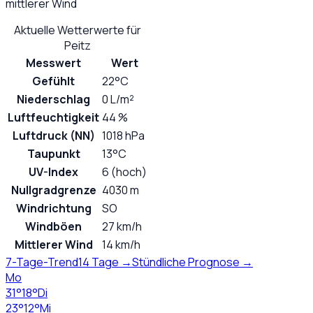
mittlerer Wind
Aktuelle Wetterwerte für
Peitz
Messwert
Wert
Gefühlt
22°C
Niederschlag
0 L/m²
Luftfeuchtigkeit
44 %
Luftdruck (NN)
1018 hPa
Taupunkt
13°C
UV-Index
6 (hoch)
Nullgradgrenze
4030 m
Windrichtung
SO
Windböen
27 km/h
Mittlerer Wind
14 km/h
7-Tage-Trend
14 Tage →
Stündliche Prognose →
Mo
31
°
18
°
Di
23
°
12
°
Mi