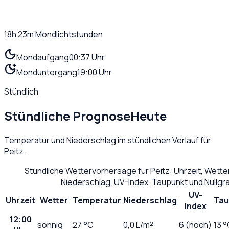
18h 23m
Mondlichtstunden
Mondaufgang
00:37 Uhr
Monduntergang
19:00 Uhr
Stündlich
Stündliche Prognose
Heute
Temperatur und Niederschlag im stündlichen Verlauf für
Peitz
.
Stündliche Wettervorhersage für
Peitz
: Uhrzeit, Wett
Niederschlag, UV-Index, Taupunkt und Nullg
UV-
Uhrzeit
Wetter
Temperatur
Niederschlag
Tau
Index
12:00
sonnig
27
°C
0,0
L/m²
6 (hoch)
13 