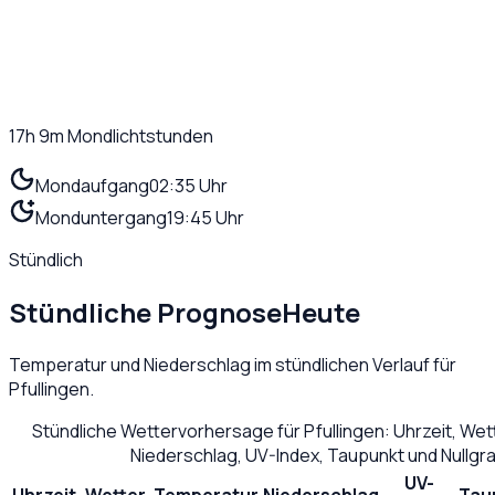
17h 9m
Mondlichtstunden
Mondaufgang
02:35 Uhr
Monduntergang
19:45 Uhr
Stündlich
Stündliche Prognose
Heute
Temperatur und Niederschlag im stündlichen Verlauf für
Pfullingen
.
Stündliche Wettervorhersage für
Pfullingen
: Uhrzeit, We
Niederschlag, UV-Index, Taupunkt und Nullg
UV-
Uhrzeit
Wetter
Temperatur
Niederschlag
Tau