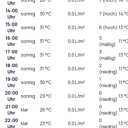
Uhr
14:00
sonnig
30
°C
0,0
L/m²
7 (hoch)
14 °
Uhr
15:00
sonnig
31
°C
0,0
L/m²
6 (hoch)
13 °
Uhr
16:00
5
sonnig
31
°C
0,0
L/m²
11 °
Uhr
(mäßig)
17:00
3
sonnig
31
°C
0,0
L/m²
13 °
Uhr
(mäßig)
18:00
2
sonnig
31
°C
0,0
L/m²
11 °
Uhr
(niedrig)
19:00
1
sonnig
30
°C
0,0
L/m²
11 °
Uhr
(niedrig)
20:00
0
sonnig
29
°C
0,0
L/m²
13 °
Uhr
(niedrig)
21:00
0
klar
26
°C
0,0
L/m²
13 °
Uhr
(niedrig)
22:00
0
klar
23
°C
0,0
L/m²
13 °
Uhr
(niedrig)