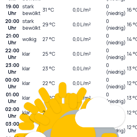
19:00
stark
0
31
°C
0,0
L/m²
16 °
Uhr
bewölkt
(niedrig)
20:00
stark
0
29
°C
0,0
L/m²
16 °
Uhr
bewölkt
(niedrig)
21:00
0
wolkig
27
°C
0,0
L/m²
14 °
Uhr
(niedrig)
22:00
0
klar
25
°C
0,0
L/m²
14 °
Uhr
(niedrig)
23:00
0
klar
23
°C
0,0
L/m²
13 °
Uhr
(niedrig)
00:00
0
klar
22
°C
0,0
L/m²
12 °
Uhr
(niedrig)
01:00
0
klar
22
°C
0,0
L/m²
13 °
Uhr
(niedrig)
02:00
0
klar
21
°C
0,0
L/m²
12 °
Uhr
(niedrig)
03:00
0
klar
20
°C
0,0
L/m²
12 °
Uhr
(niedrig)