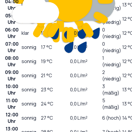
04:00
0
klar
19
°C
0,0
L/m²
13 °
Uhr
(niedrig)
05:00
0
klar
18
°C
0,0
L/m²
12 °
Uhr
(niedrig)
06:00
0
klar
17
°C
0,0
L/m²
12 °
Uhr
(niedrig)
07:00
0
sonnig
17
°C
0,0
L/m²
12 °
Uhr
(niedrig)
08:00
1
sonnig
19
°C
0,0
L/m²
12 °
Uhr
(niedrig)
09:00
2
sonnig
21
°C
0,0
L/m²
12 °
Uhr
(niedrig)
10:00
3
sonnig
23
°C
0,0
L/m²
13 °
Uhr
(mäßig)
11:00
5
sonnig
24
°C
0,0
L/m²
13 °
Uhr
(mäßig)
12:00
sonnig
27
°C
0,0
L/m²
6 (hoch)
14 °
Uhr
13:00
sonnig
28
°C
0,0
L/m²
7 (hoch)
14 °