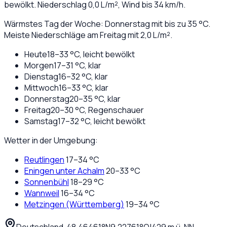
bewölkt
. Niederschlag
0,0
L/m², Wind bis
34
km/h.
Wärmstes Tag der Woche: Donnerstag mit bis zu 35 °C.
Meiste Niederschläge am Freitag mit 2,0 L/m².
Heute
18
–
33
°C,
leicht bewölkt
Morgen
17
–
31
°C,
klar
Dienstag
16
–
32
°C,
klar
Mittwoch
16
–
33
°C,
klar
Donnerstag
20
–
35
°C,
klar
Freitag
20
–
30
°C,
Regenschauer
Samstag
17
–
32
°C,
leicht bewölkt
Wetter in der Umgebung:
Reutlingen
17
–
34
°C
Eningen unter Achalm
20
–
33
°C
Sonnenbühl
18
–
29
°C
Wannweil
16
–
34
°C
Metzingen (Württemberg)
19
–
34
°C
Deutschland
·
·
48,46461
°N
9,22761
°O
|
429
m ü. NN