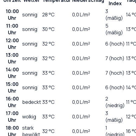
Index
10:00
3
sonnig
28
°C
0,0
L/m²
14 °
Uhr
(mäßig)
11:00
5
sonnig
30
°C
0,0
L/m²
13 °
Uhr
(mäßig)
12:00
sonnig
32
°C
0,0
L/m²
6 (hoch)
11 °
Uhr
13:00
sonnig
32
°C
0,0
L/m²
7 (hoch)
13 °
Uhr
14:00
sonnig
33
°C
0,0
L/m²
7 (hoch)
13 °
Uhr
15:00
sonnig
33
°C
0,0
L/m²
6 (hoch)
14 °
Uhr
16:00
2
bedeckt
33
°C
0,0
L/m²
11 °
Uhr
(niedrig)
17:00
3
wolkig
33
°C
0,0
L/m²
12 °
Uhr
(mäßig)
18:00
stark
1
32
°C
0,0
L/m²
16 °
Uhr
bewölkt
(niedrig)