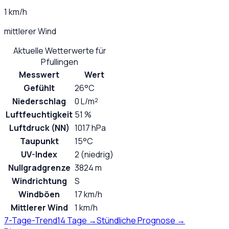
1 km/h
mittlerer Wind
Aktuelle Wetterwerte für
Pfullingen
Messwert
Wert
Gefühlt
26°C
Niederschlag
0 L/m²
Luftfeuchtigkeit
51 %
Luftdruck (NN)
1017 hPa
Taupunkt
15°C
UV-Index
2 (niedrig)
Nullgradgrenze
3824 m
Windrichtung
S
Windböen
17 km/h
Mittlerer Wind
1 km/h
7-Tage-Trend
14 Tage →
Stündliche Prognose →