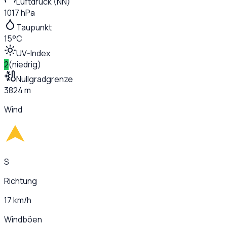
Luftdruck (NN)
1017 hPa
Taupunkt
15°C
UV-Index
2
(
niedrig
)
Nullgradgrenze
3824 m
Wind
S
Richtung
17 km/h
Windböen