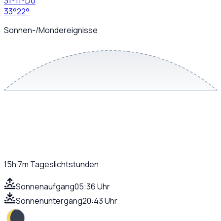
31
°
11
°
Do
33
°
22
°
Sonnen-/Mondereignisse
15h 7m
Tageslichtstunden
Sonnenaufgang
05:36 Uhr
Sonnenuntergang
20:43 Uhr