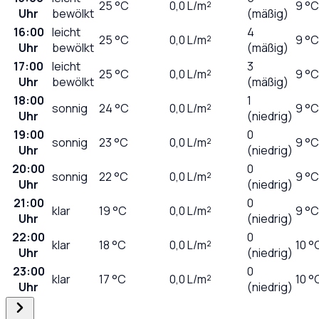
25
°C
0,0
L/m²
9 °C
Uhr
bewölkt
(mäßig)
16:00
leicht
4
25
°C
0,0
L/m²
9 °C
Uhr
bewölkt
(mäßig)
17:00
leicht
3
25
°C
0,0
L/m²
9 °C
Uhr
bewölkt
(mäßig)
18:00
1
sonnig
24
°C
0,0
L/m²
9 °C
Uhr
(niedrig)
19:00
0
sonnig
23
°C
0,0
L/m²
9 °C
Uhr
(niedrig)
20:00
0
sonnig
22
°C
0,0
L/m²
9 °C
Uhr
(niedrig)
21:00
0
klar
19
°C
0,0
L/m²
9 °C
Uhr
(niedrig)
22:00
0
klar
18
°C
0,0
L/m²
10 °
Uhr
(niedrig)
23:00
0
klar
17
°C
0,0
L/m²
10 °
Uhr
(niedrig)