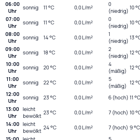
06:00
0
sonnig
11
°C
0,0
L/m²
10 °
Uhr
(niedrig)
07:00
0
sonnig
11
°C
0,0
L/m²
10 °
Uhr
(niedrig)
08:00
1
sonnig
14
°C
0,0
L/m²
13 °
Uhr
(niedrig)
09:00
2
sonnig
18
°C
0,0
L/m²
12 °
Uhr
(niedrig)
10:00
4
sonnig
20
°C
0,0
L/m²
12 °
Uhr
(mäßig)
11:00
5
sonnig
22
°C
0,0
L/m²
12 °
Uhr
(mäßig)
12:00
sonnig
23
°C
0,0
L/m²
6 (hoch)
11 °
Uhr
13:00
leicht
23
°C
0,0
L/m²
7 (hoch)
10 °
Uhr
bewölkt
14:00
leicht
24
°C
0,0
L/m²
7 (hoch)
9 °C
Uhr
bewölkt
15:00
leicht
5