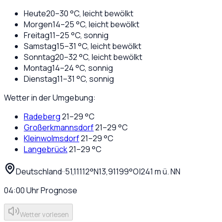
Heute
20
–
30
°C,
leicht bewölkt
Morgen
14
–
25
°C,
leicht bewölkt
Freitag
11
–
25
°C,
sonnig
Samstag
15
–
31
°C,
leicht bewölkt
Sonntag
20
–
32
°C,
leicht bewölkt
Montag
14
–
24
°C,
sonnig
Dienstag
11
–
31
°C,
sonnig
Wetter in der Umgebung:
Radeberg
21
–
29
°C
Großerkmannsdorf
21
–
29
°C
Kleinwolmsdorf
21
–
29
°C
Langebrück
21
–
29
°C
Deutschland
·
·
51,11112
°N
13,91199
°O
|
241
m ü. NN
04:00
Uhr
Prognose
Wetter vorlesen