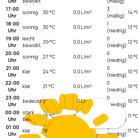
Uhr
bewölkt
(mäßig)
17:00
3
sonnig
30
°C
0,0
L/m²
14 °
Uhr
(mäßig)
18:00
1
sonnig
30
°C
0,0
L/m²
13 °
Uhr
(niedrig)
19:00
leicht
0
29
°C
0,0
L/m²
12 °
Uhr
bewölkt
(niedrig)
20:00
0
sonnig
27
°C
0,0
L/m²
10 °
Uhr
(niedrig)
21:00
0
klar
24
°C
0,0
L/m²
10 °
Uhr
(niedrig)
22:00
0
klar
21
°C
0,0
L/m²
10 °
Uhr
(niedrig)
23:00
0
bedeckt
20
°C
0,0
L/m²
10 °
Uhr
(niedrig)
00:00
stark
0
19
°C
0,0
L/m²
11 °
Uhr
bewölkt
(niedrig)
01:00
0
klar
18
°C
0,0
L/m²
11 °
Uhr
(niedrig)