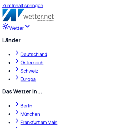
Zum Inhalt springen
Wetter
Länder
Deutschland
Österreich
Schweiz
Europa
Das Wetter in...
Berlin
München
Frankfurt am Main