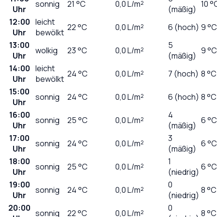
sonnig
21
°C
0,0
L/m²
10 °
Uhr
(mäßig)
12:00
leicht
22
°C
0,0
L/m²
6 (hoch)
9 °C
Uhr
bewölkt
13:00
5
wolkig
23
°C
0,0
L/m²
9 °C
Uhr
(mäßig)
14:00
leicht
24
°C
0,0
L/m²
7 (hoch)
8 °C
Uhr
bewölkt
15:00
sonnig
24
°C
0,0
L/m²
6 (hoch)
8 °C
Uhr
16:00
4
sonnig
25
°C
0,0
L/m²
6 °C
Uhr
(mäßig)
17:00
3
sonnig
24
°C
0,0
L/m²
6 °C
Uhr
(mäßig)
18:00
1
sonnig
25
°C
0,0
L/m²
6 °C
Uhr
(niedrig)
19:00
0
sonnig
24
°C
0,0
L/m²
8 °C
Uhr
(niedrig)
20:00
0
sonnig
22
°C
0,0
L/m²
8 °C