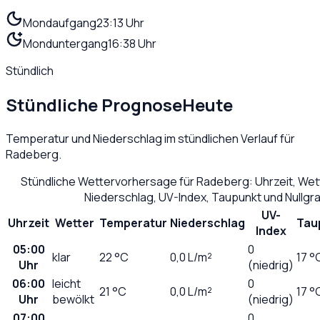
Mondaufgang
23:13 Uhr
Monduntergang
16:38 Uhr
Stündlich
Stündliche Prognose
Heute
Temperatur und Niederschlag im stündlichen Verlauf für
Radeberg
.
Stündliche Wettervorhersage für
Radeberg
: Uhrzeit, We
Niederschlag, UV-Index, Taupunkt und Nullg
UV-
Uhrzeit
Wetter
Temperatur
Niederschlag
Tau
Index
05:00
0
klar
22
°C
0,0
L/m²
17 °
Uhr
(niedrig)
06:00
leicht
0
21
°C
0,0
L/m²
17 °
Uhr
bewölkt
(niedrig)
07:00
0