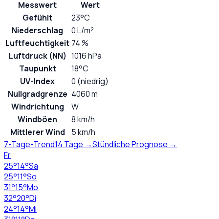
Messwert
Wert
Gefühlt
23°C
Niederschlag
0 L/m²
Luftfeuchtigkeit
74 %
Luftdruck (NN)
1016 hPa
Taupunkt
18°C
UV-Index
0 (niedrig)
Nullgradgrenze
4060 m
Windrichtung
W
Windböen
8 km/h
Mittlerer Wind
5 km/h
7-Tage-Trend
14 Tage →
Stündliche Prognose →
Fr
25
°
14
°
Sa
25
°
11
°
So
31
°
15
°
Mo
32
°
20
°
Di
24
°
14
°
Mi