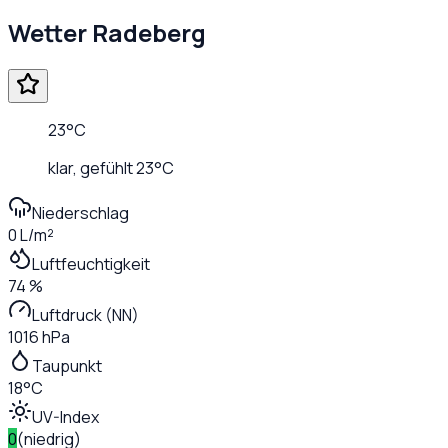
Wetter
Radeberg
23
°C
klar
, gefühlt
23
°C
Niederschlag
0 L/m²
Luftfeuchtigkeit
74 %
Luftdruck (NN)
1016 hPa
Taupunkt
18°C
UV-Index
0
(
niedrig
)