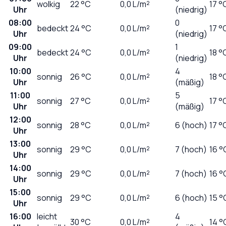
wolkig
22
°C
0,0
L/m²
17 °
Uhr
(niedrig)
08:00
0
bedeckt
24
°C
0,0
L/m²
17 °
Uhr
(niedrig)
09:00
1
bedeckt
24
°C
0,0
L/m²
18 °
Uhr
(niedrig)
10:00
4
sonnig
26
°C
0,0
L/m²
18 °
Uhr
(mäßig)
11:00
5
sonnig
27
°C
0,0
L/m²
17 °
Uhr
(mäßig)
12:00
sonnig
28
°C
0,0
L/m²
6 (hoch)
17 °
Uhr
13:00
sonnig
29
°C
0,0
L/m²
7 (hoch)
16 °
Uhr
14:00
sonnig
29
°C
0,0
L/m²
7 (hoch)
16 °
Uhr
15:00
sonnig
29
°C
0,0
L/m²
6 (hoch)
15 °
Uhr
16:00
leicht
4
30
°C
0,0
L/m²
14 °