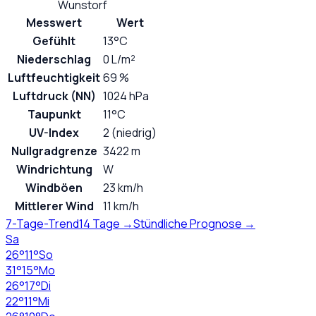
Wunstorf
Messwert
Wert
Gefühlt
13°C
Niederschlag
0 L/m²
Luftfeuchtigkeit
69 %
Luftdruck (NN)
1024 hPa
Taupunkt
11°C
UV-Index
2 (niedrig)
Nullgradgrenze
3422 m
Windrichtung
W
Windböen
23 km/h
Mittlerer Wind
11 km/h
7-Tage-Trend
14 Tage →
Stündliche Prognose →
Sa
26
°
11
°
So
31
°
15
°
Mo
26
°
17
°
Di
22
°
11
°
Mi