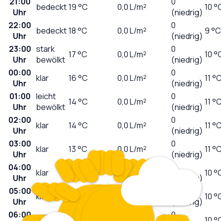
21:00
0
bedeckt
19
°C
0,0
L/m²
10 °
Uhr
(niedrig)
22:00
0
bedeckt
18
°C
0,0
L/m²
9 °C
Uhr
(niedrig)
23:00
stark
0
17
°C
0,0
L/m²
10 °
Uhr
bewölkt
(niedrig)
00:00
0
klar
16
°C
0,0
L/m²
11 °
Uhr
(niedrig)
01:00
leicht
0
14
°C
0,0
L/m²
11 °
Uhr
bewölkt
(niedrig)
02:00
0
klar
14
°C
0,0
L/m²
11 °
Uhr
(niedrig)
03:00
0
klar
13
°C
0,0
L/m²
11 °
Uhr
(niedrig)
04:00
0
klar
12
°C
0,0
L/m²
10 °
Uhr
(niedrig)
05:00
0
klar
12
°C
0,0
L/m²
10 °
Uhr
(niedrig)
06:00
0
sonnig
11
°C
0,0
L/m²
10 °