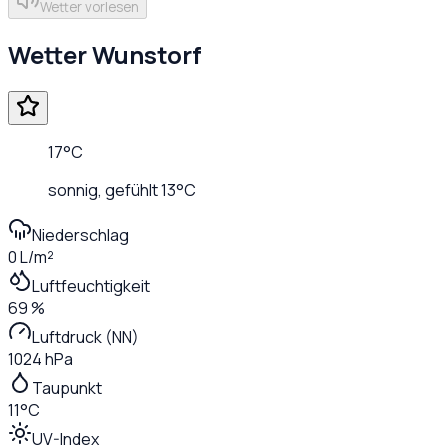
Wetter vorlesen
Wetter
Wunstorf
17
°C
sonnig
, gefühlt
13
°C
Niederschlag
0 L/m²
Luftfeuchtigkeit
69 %
Luftdruck (NN)
1024 hPa
Taupunkt
11°C
UV-Index