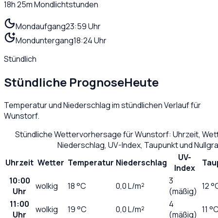
18h 25m
Mondlichtstunden
Mondaufgang
23:59 Uhr
Monduntergang
18:24 Uhr
Stündlich
Stündliche Prognose
Heute
Temperatur und Niederschlag im stündlichen Verlauf für
Wunstorf
.
Stündliche Wettervorhersage für
Wunstorf
: Uhrzeit, We
Niederschlag, UV-Index, Taupunkt und Nullg
UV-
Uhrzeit
Wetter
Temperatur
Niederschlag
Tau
Index
10:00
3
wolkig
18
°C
0,0
L/m²
12 °
Uhr
(mäßig)
11:00
4
wolkig
19
°C
0,0
L/m²
11 °
Uhr
(mäßig)