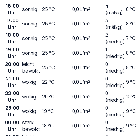
16:00
4
sonnig
25
°C
0,0
L/m²
8 °C
Uhr
(mäßig)
17:00
3
sonnig
26
°C
0,0
L/m²
8 °C
Uhr
(mäßig)
18:00
2
sonnig
25
°C
0,0
L/m²
7 °C
Uhr
(niedrig)
19:00
1
sonnig
25
°C
0,0
L/m²
8 °C
Uhr
(niedrig)
20:00
leicht
0
25
°C
0,0
L/m²
8 °C
Uhr
bewölkt
(niedrig)
21:00
0
wolkig
22
°C
0,0
L/m²
9 °C
Uhr
(niedrig)
22:00
0
wolkig
20
°C
0,0
L/m²
10 °
Uhr
(niedrig)
23:00
0
wolkig
19
°C
0,0
L/m²
9 °C
Uhr
(niedrig)
00:00
stark
0
18
°C
0,0
L/m²
9 °C
Uhr
bewölkt
(niedrig)