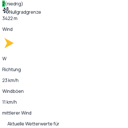
2
(
niedrig
)
Nullgradgrenze
3422 m
Wind
W
Richtung
23 km/h
Windböen
11 km/h
mittlerer Wind
Aktuelle Wetterwerte für