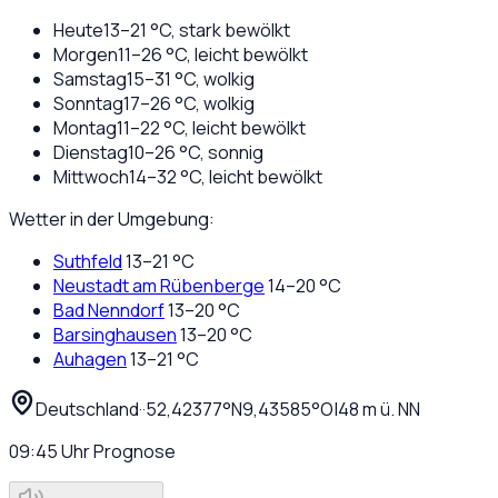
Heute
13
–
21
°C,
stark bewölkt
Morgen
11
–
26
°C,
leicht bewölkt
Samstag
15
–
31
°C,
wolkig
Sonntag
17
–
26
°C,
wolkig
Montag
11
–
22
°C,
leicht bewölkt
Dienstag
10
–
26
°C,
sonnig
Mittwoch
14
–
32
°C,
leicht bewölkt
Wetter in der Umgebung:
Suthfeld
13
–
21
°C
Neustadt am Rübenberge
14
–
20
°C
Bad Nenndorf
13
–
20
°C
Barsinghausen
13
–
20
°C
Auhagen
13
–
21
°C
Deutschland
·
·
52,42377
°N
9,43585
°O
|
48
m ü. NN
09:45
Uhr
Prognose