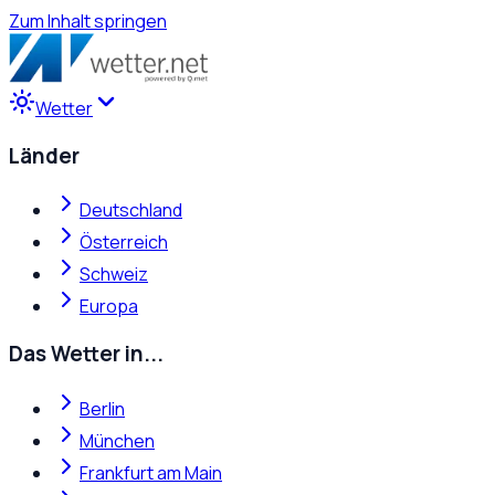
Zum Inhalt springen
Wetter
Länder
Deutschland
Österreich
Schweiz
Europa
Das Wetter in...
Berlin
München
Frankfurt am Main