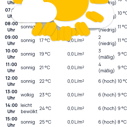
Uhr
(niedrig)
07:00
0
sonnig
11
°C
0,0
L/m²
10 °
Uhr
(niedrig)
08:00
1
sonnig
13
°C
0,0
L/m²
11 °
Uhr
(niedrig)
09:00
2
sonnig
17
°C
0,0
L/m²
11 °
Uhr
(niedrig)
10:00
3
sonnig
19
°C
0,0
L/m²
9 °C
Uhr
(mäßig)
11:00
4
sonnig
21
°C
0,0
L/m²
9 °C
Uhr
(mäßig)
12:00
sonnig
22
°C
0,0
L/m²
6 (hoch)
10 °
Uhr
13:00
wolkig
23
°C
0,0
L/m²
6 (hoch)
9 °C
Uhr
14:00
leicht
24
°C
0,0
L/m²
6 (hoch)
9 °C
Uhr
bewölkt
15:00
sonnig
25
°C
0,0
L/m²
6 (hoch)
8 °C
Uhr