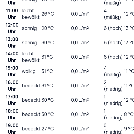
Uhr
(mäßig)
11:00
leicht
4
26
°C
0,0
L/m²
12 °
Uhr
bewölkt
(mäßig)
12:00
sonnig
28
°C
0,0
L/m²
6 (hoch)
13 °
Uhr
13:00
sonnig
30
°C
0,0
L/m²
6 (hoch)
13 °
Uhr
14:00
leicht
31
°C
0,0
L/m²
6 (hoch)
12 °
Uhr
bewölkt
15:00
4
wolkig
31
°C
0,0
L/m²
11 °
Uhr
(mäßig)
16:00
2
bedeckt
31
°C
0,0
L/m²
11 °
Uhr
(niedrig)
17:00
1
bedeckt
30
°C
0,0
L/m²
12 °
Uhr
(niedrig)
18:00
1
bedeckt
30
°C
0,0
L/m²
8 °C
Uhr
(niedrig)
19:00
0
bedeckt
27
°C
0,0
L/m²
9 °C
Uhr
(niedrig)