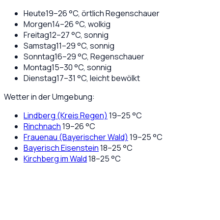
Heute
19
–
26
°C,
örtlich Regenschauer
Morgen
14
–
26
°C,
wolkig
Freitag
12
–
27
°C,
sonnig
Samstag
11
–
29
°C,
sonnig
Sonntag
16
–
29
°C,
Regenschauer
Montag
15
–
30
°C,
sonnig
Dienstag
17
–
31
°C,
leicht bewölkt
Wetter in der Umgebung:
Lindberg (Kreis Regen)
19
–
25
°C
Rinchnach
19
–
26
°C
Frauenau (Bayerischer Wald)
19
–
25
°C
Bayerisch Eisenstein
18
–
25
°C
Kirchberg im Wald
18
–
25
°C