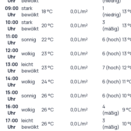
Uhr
bewölkt
(niedrig)
09:00
stark
1
18
°C
0,0
L/m²
13 
Uhr
bewölkt
(niedrig)
10:00
stark
3
20
°C
0,0
L/m²
13 
Uhr
bewölkt
(mäßig)
11:00
sonnig
22
°C
0,0
L/m²
6 (hoch)
13 
Uhr
12:00
wolkig
23
°C
0,0
L/m²
6 (hoch)
13 
Uhr
13:00
leicht
23
°C
0,0
L/m²
7 (hoch)
12 
Uhr
bewölkt
14:00
wolkig
24
°C
0,0
L/m²
6 (hoch)
11 °
Uhr
15:00
sonnig
26
°C
0,0
L/m²
6 (hoch)
10 
Uhr
16:00
4
wolkig
26
°C
0,0
L/m²
9 °
Uhr
(mäßig)
17:00
leicht
3
26
°C
0,0
L/m²
10 
Uhr
bewölkt
(mäßig)