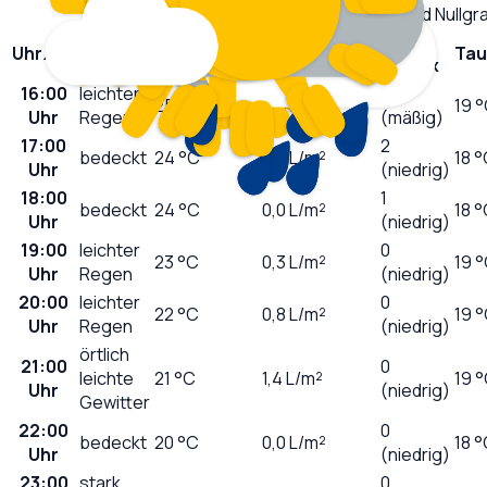
Niederschlag, UV-Index, Taupunkt und Nullg
UV-
Uhrzeit
Wetter
Temperatur
Niederschlag
Tau
Index
16:00
leichter
3
25
°C
0,5
L/m²
19 
Uhr
Regen
(mäßig)
17:00
2
bedeckt
24
°C
0,0
L/m²
18 
Uhr
(niedrig)
18:00
1
bedeckt
24
°C
0,0
L/m²
18 
Uhr
(niedrig)
19:00
leichter
0
23
°C
0,3
L/m²
19 
Uhr
Regen
(niedrig)
20:00
leichter
0
22
°C
0,8
L/m²
19 
Uhr
Regen
(niedrig)
örtlich
21:00
0
leichte
21
°C
1,4
L/m²
19 
Uhr
(niedrig)
Gewitter
22:00
0
bedeckt
20
°C
0,0
L/m²
18 
Uhr
(niedrig)
23:00
stark
0