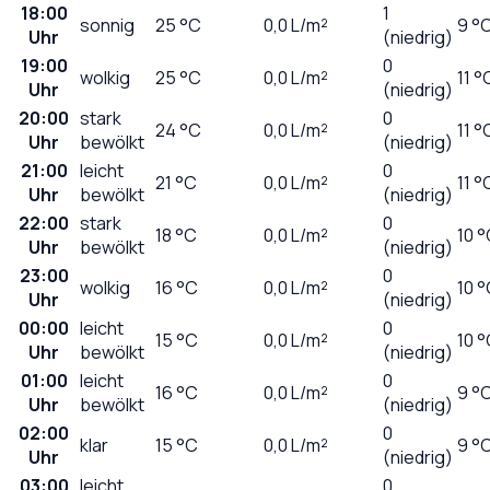
18:00
1
sonnig
25
°C
0,0
L/m²
9 °
Uhr
(niedrig)
19:00
0
wolkig
25
°C
0,0
L/m²
11 °
Uhr
(niedrig)
20:00
stark
0
24
°C
0,0
L/m²
11 °
Uhr
bewölkt
(niedrig)
21:00
leicht
0
21
°C
0,0
L/m²
11 °
Uhr
bewölkt
(niedrig)
22:00
stark
0
18
°C
0,0
L/m²
10 
Uhr
bewölkt
(niedrig)
23:00
0
wolkig
16
°C
0,0
L/m²
10 
Uhr
(niedrig)
00:00
leicht
0
15
°C
0,0
L/m²
10 
Uhr
bewölkt
(niedrig)
01:00
leicht
0
16
°C
0,0
L/m²
9 °
Uhr
bewölkt
(niedrig)
02:00
0
klar
15
°C
0,0
L/m²
9 °
Uhr
(niedrig)
03:00
leicht
0