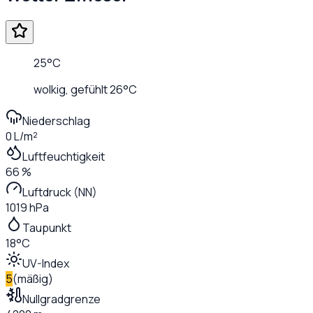
25
°C
wolkig
, gefühlt
26
°C
Niederschlag
0 L/m²
Luftfeuchtigkeit
66 %
Luftdruck (NN)
1019 hPa
Taupunkt
18°C
UV-Index
5
(
mäßig
)
Nullgradgrenze