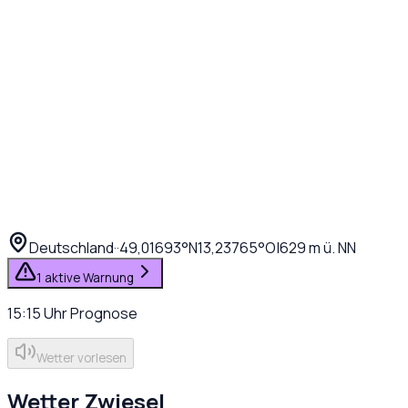
Deutschland
·
·
49,01693
°N
13,23765
°O
|
629
m ü. NN
1 aktive Warnung
15:15
Uhr
Prognose
Wetter vorlesen
Wetter
Zwiesel