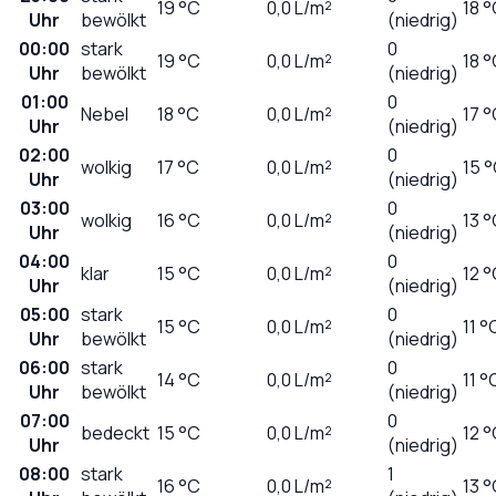
19
°C
0,0
L/m²
18 
Uhr
bewölkt
(niedrig)
00:00
stark
0
19
°C
0,0
L/m²
18 
Uhr
bewölkt
(niedrig)
01:00
0
Nebel
18
°C
0,0
L/m²
17 
Uhr
(niedrig)
02:00
0
wolkig
17
°C
0,0
L/m²
15 
Uhr
(niedrig)
03:00
0
wolkig
16
°C
0,0
L/m²
13 
Uhr
(niedrig)
04:00
0
klar
15
°C
0,0
L/m²
12 
Uhr
(niedrig)
05:00
stark
0
15
°C
0,0
L/m²
11 °
Uhr
bewölkt
(niedrig)
06:00
stark
0
14
°C
0,0
L/m²
11 °
Uhr
bewölkt
(niedrig)
07:00
0
bedeckt
15
°C
0,0
L/m²
12 
Uhr
(niedrig)
08:00
stark
1
16
°C
0,0
L/m²
13 