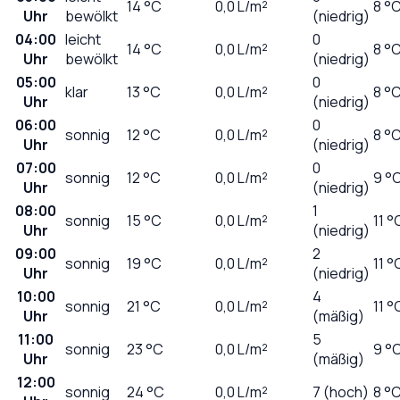
14
°C
0,0
L/m²
8 °
Uhr
bewölkt
(niedrig)
04:00
leicht
0
14
°C
0,0
L/m²
8 °
Uhr
bewölkt
(niedrig)
05:00
0
klar
13
°C
0,0
L/m²
8 °
Uhr
(niedrig)
06:00
0
sonnig
12
°C
0,0
L/m²
8 °
Uhr
(niedrig)
07:00
0
sonnig
12
°C
0,0
L/m²
9 °
Uhr
(niedrig)
08:00
1
sonnig
15
°C
0,0
L/m²
11 °
Uhr
(niedrig)
09:00
2
sonnig
19
°C
0,0
L/m²
11 °
Uhr
(niedrig)
10:00
4
sonnig
21
°C
0,0
L/m²
11 °
Uhr
(mäßig)
11:00
5
sonnig
23
°C
0,0
L/m²
9 °
Uhr
(mäßig)
12:00
sonnig
24
°C
0,0
L/m²
7 (hoch)
8 °