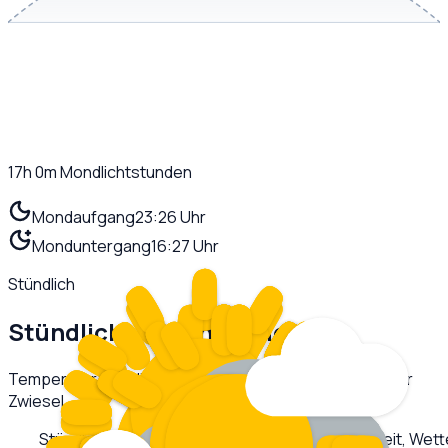
17h 0m
Mondlichtstunden
Mondaufgang
23:26 Uhr
Monduntergang
16:27 Uhr
Stündlich
Stündliche Prognose
Heute
Temperatur und Niederschlag im stündlichen Verlauf für
Zwiesel
.
Stündliche Wettervorhersage für
Zwiesel
: Uhrzeit, Wet