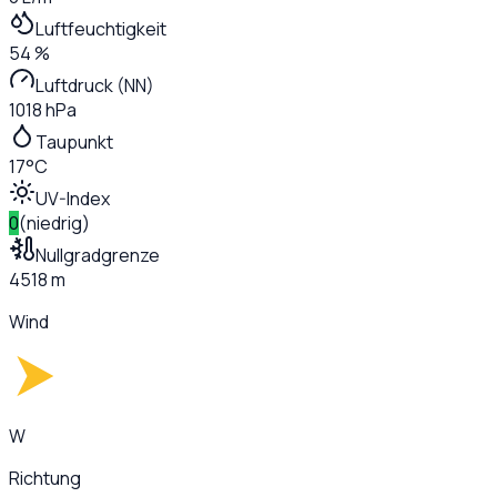
Luftfeuchtigkeit
54 %
Luftdruck (NN)
1018 hPa
Taupunkt
17°C
UV-Index
0
(
niedrig
)
Nullgradgrenze
4518 m
Wind
W
Richtung