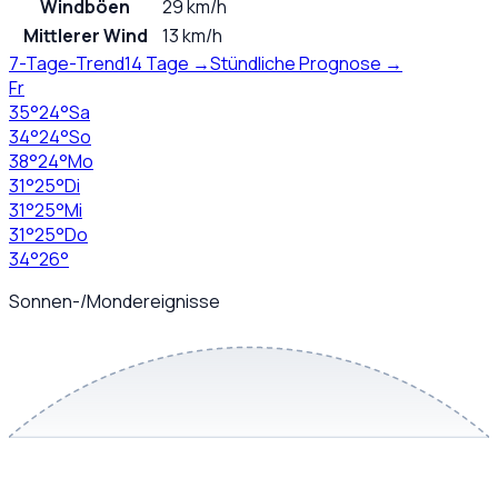
Windböen
29 km/h
Mittlerer Wind
13 km/h
7-Tage-Trend
14 Tage →
Stündliche Prognose →
Fr
35
°
24
°
Sa
34
°
24
°
So
38
°
24
°
Mo
31
°
25
°
Di
31
°
25
°
Mi
31
°
25
°
Do
34
°
26
°
Sonnen-/Mondereignisse