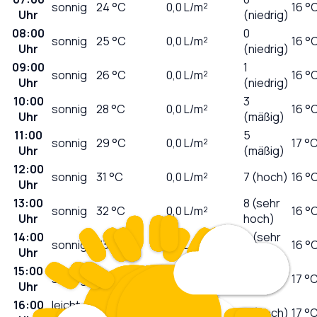
sonnig
24
°C
0,0
L/m²
16 °
Uhr
(niedrig)
08:00
0
sonnig
25
°C
0,0
L/m²
16 °
Uhr
(niedrig)
09:00
1
sonnig
26
°C
0,0
L/m²
16 °
Uhr
(niedrig)
10:00
3
sonnig
28
°C
0,0
L/m²
16 °
Uhr
(mäßig)
11:00
5
sonnig
29
°C
0,0
L/m²
17 °
Uhr
(mäßig)
12:00
sonnig
31
°C
0,0
L/m²
7 (hoch)
16 °
Uhr
13:00
8 (sehr
sonnig
32
°C
0,0
L/m²
16 °
Uhr
hoch)
14:00
9 (sehr
sonnig
33
°C
0,0
L/m²
16 °
Uhr
hoch)
15:00
8 (sehr
sonnig
33
°C
0,0
L/m²
17 °
Uhr
hoch)
16:00
leicht
33
°C
0,0
L/m²
6 (hoch)
17 °