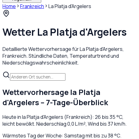
Home
Frankreich
La Platja d'Argelers
Wetter
La Platja d'Argelers
Detaillierte Wettervorhersage für
La Platja d'Argelers
,
Frankreich
. Stündliche Daten, Temperaturtrend und
Niederschlagswahrscheinlichkeit.
Wettervorhersage
la Platja
d'Argelers
– 7-Tage-Überblick
Heute in
la Platja d'Argelers
(
Frankreich
):
26
bis
35
°C,
leicht bewölkt
. Niederschlag
0,0
L/m², Wind bis
37
km/h.
Wärmstes Tag der Woche: Samstag mit bis zu 38 °C.