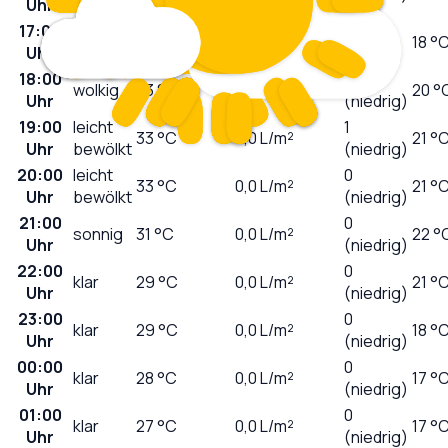
Uhr
bewölkt
17:00
4
wolkig
33
°C
0,0
L/m²
18 °
Uhr
(mäßig)
18:00
2
wolkig
33
°C
0,0
L/m²
20 °
Uhr
(niedrig)
19:00
leicht
1
33
°C
0,0
L/m²
21 °
Uhr
bewölkt
(niedrig)
20:00
leicht
0
33
°C
0,0
L/m²
21 °
Uhr
bewölkt
(niedrig)
21:00
0
sonnig
31
°C
0,0
L/m²
22 °
Uhr
(niedrig)
22:00
0
klar
29
°C
0,0
L/m²
21 °
Uhr
(niedrig)
23:00
0
klar
29
°C
0,0
L/m²
18 °
Uhr
(niedrig)
00:00
0
klar
28
°C
0,0
L/m²
17 °
Uhr
(niedrig)
01:00
0
klar
27
°C
0,0
L/m²
17 °
Uhr
(niedrig)