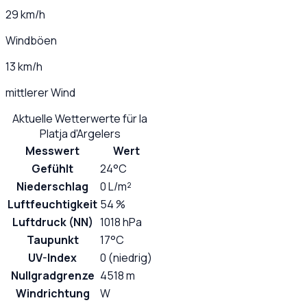
29 km/h
Windböen
13 km/h
mittlerer Wind
Aktuelle Wetterwerte für
la
Platja d'Argelers
Messwert
Wert
Gefühlt
24°C
Niederschlag
0 L/m²
Luftfeuchtigkeit
54 %
Luftdruck (NN)
1018 hPa
Taupunkt
17°C
UV-Index
0 (niedrig)
Nullgradgrenze
4518 m
Windrichtung
W