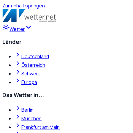
Zum Inhalt springen
Wetter
Länder
Deutschland
Österreich
Schweiz
Europa
Das Wetter in...
Berlin
München
Frankfurt am Main