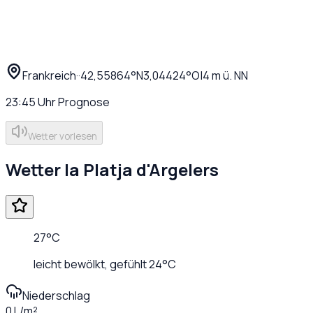
Frankreich
·
·
42,55864
°N
3,04424
°O
|
4
m ü. NN
23:45
Uhr
Prognose
Wetter vorlesen
Wetter
la Platja d'Argelers
27
°C
leicht bewölkt
, gefühlt
24
°C
Niederschlag
0 L/m²