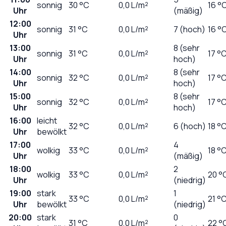
sonnig
30
°C
0,0
L/m²
16 °
Uhr
(mäßig)
12:00
sonnig
31
°C
0,0
L/m²
7 (hoch)
16 °
Uhr
13:00
8 (sehr
sonnig
31
°C
0,0
L/m²
17 °
Uhr
hoch)
14:00
8 (sehr
sonnig
32
°C
0,0
L/m²
17 °
Uhr
hoch)
15:00
8 (sehr
sonnig
32
°C
0,0
L/m²
17 °
Uhr
hoch)
16:00
leicht
32
°C
0,0
L/m²
6 (hoch)
18 °
Uhr
bewölkt
17:00
4
wolkig
33
°C
0,0
L/m²
18 °
Uhr
(mäßig)
18:00
2
wolkig
33
°C
0,0
L/m²
20 °
Uhr
(niedrig)
19:00
stark
1
33
°C
0,0
L/m²
21 °
Uhr
bewölkt
(niedrig)
20:00
stark
0
31
°C
0,0
L/m²
22 °