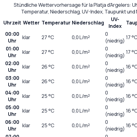
Stündliche Wettervorhersage für
la Platja d'Argelers
: U
Temperatur, Niederschlag, UV-Index, Taupunkt und
UV-
Uhrzeit
Wetter
Temperatur
Niederschlag
Tau
Index
00:00
0
klar
27
°C
0,0
L/m²
17 °
Uhr
(niedrig)
01:00
0
klar
27
°C
0,0
L/m²
17 °
Uhr
(niedrig)
02:00
0
klar
26
°C
0,0
L/m²
16 °
Uhr
(niedrig)
03:00
0
klar
26
°C
0,0
L/m²
16 °
Uhr
(niedrig)
04:00
0
klar
25
°C
0,0
L/m²
16 °
Uhr
(niedrig)
05:00
0
klar
25
°C
0,0
L/m²
16 °
Uhr
(niedrig)
06:00
0
klar
25
°C
0,0
L/m²
16 °
Uhr
(niedrig)
07:00
0