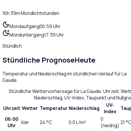
16h 39m
Mondlichtstunden
Mondaufgang
00:59 Uhr
Monduntergang
17:39 Uhr
Stündlich
Stündliche Prognose
Heute
Temperatur und Niederschlag im stündlichen Verlauf für
La
Gaude
.
Stündliche Wettervorhersage für
La Gaude
: Uhrzeit, Wet
Niederschlag, UV-Index, Taupunkt und Nullgr
UV-
Uhrzeit
Wetter
Temperatur
Niederschlag
Tau
Index
06:00
0
klar
24
°C
0,0
L/m²
21 °
Uhr
(niedrig)