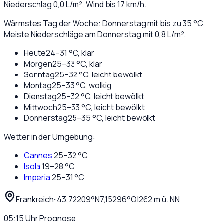
Niederschlag
0,0
L/m², Wind bis
17
km/h.
Wärmstes Tag der Woche: Donnerstag mit bis zu 35 °C.
Meiste Niederschläge am Donnerstag mit 0,8 L/m².
Heute
24
–
31
°C,
klar
Morgen
25
–
33
°C,
klar
Sonntag
25
–
32
°C,
leicht bewölkt
Montag
25
–
33
°C,
wolkig
Dienstag
25
–
32
°C,
leicht bewölkt
Mittwoch
25
–
33
°C,
leicht bewölkt
Donnerstag
25
–
35
°C,
leicht bewölkt
Wetter in der Umgebung:
Cannes
25
–
32
°C
Isola
19
–
28
°C
Imperia
25
–
31
°C
Frankreich
·
·
43,72209
°N
7,15296
°O
|
262
m ü. NN
05:15
Uhr
Prognose