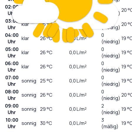
02:00
0
klar
26
°C
0,0
L/m²
20 °
Uhr
(niedrig)
03:00
0
klar
26
°C
0,0
L/m²
20 °
Uhr
(niedrig)
04:00
0
klar
26
°C
0,0
L/m²
19 °
Uhr
(niedrig)
05:00
0
klar
26
°C
0,0
L/m²
19 °
Uhr
(niedrig)
06:00
0
klar
26
°C
0,0
L/m²
19 °
Uhr
(niedrig)
07:00
0
sonnig
25
°C
0,0
L/m²
19 °
Uhr
(niedrig)
08:00
0
sonnig
26
°C
0,0
L/m²
20 °
Uhr
(niedrig)
09:00
2
sonnig
29
°C
0,0
L/m²
19 °
Uhr
(niedrig)
10:00
3
sonnig
30
°C
0,0
L/m²
19 °
Uhr
(mäßig)