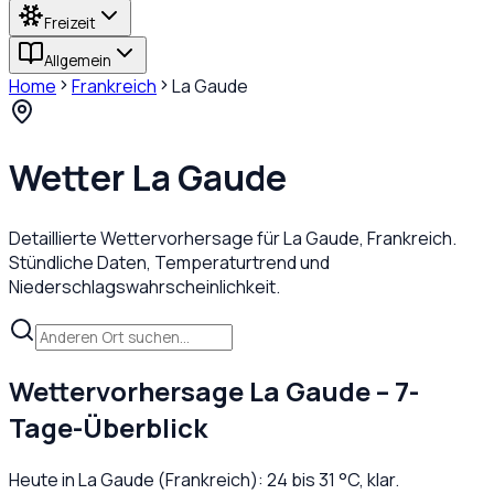
Freizeit
Allgemein
Home
Frankreich
La Gaude
Wetter
La Gaude
Detaillierte Wettervorhersage für
La Gaude
,
Frankreich
.
Stündliche Daten, Temperaturtrend und
Niederschlagswahrscheinlichkeit.
Wettervorhersage
La Gaude
– 7-
Tage-Überblick
Heute in
La Gaude
(
Frankreich
):
24
bis
31
°C,
klar
.