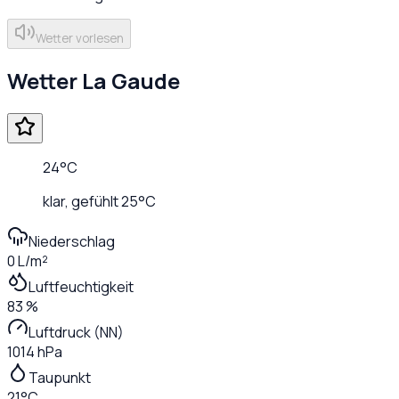
Wetter vorlesen
Wetter
La Gaude
24
°C
klar
, gefühlt
25
°C
Niederschlag
0 L/m²
Luftfeuchtigkeit
83 %
Luftdruck (NN)
1014 hPa
Taupunkt
21°C