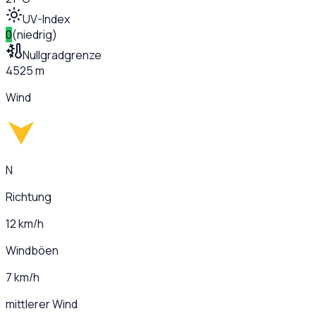
UV-Index
0
(
niedrig
)
Nullgradgrenze
4525 m
Wind
N
Richtung
12 km/h
Windböen
7 km/h
mittlerer Wind