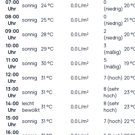
07:00
0
sonnig
24
°C
0,0
L/m²
20 °
Uhr
(niedrig)
08:00
0
sonnig
25
°C
0,0
L/m²
21 °
Uhr
(niedrig)
09:00
2
sonnig
28
°C
0,0
L/m²
20 °
Uhr
(niedrig)
10:00
3
sonnig
29
°C
0,0
L/m²
20 °
Uhr
(mäßig)
11:00
5
sonnig
30
°C
0,0
L/m²
19 °
Uhr
(mäßig)
12:00
sonnig
31
°C
0,0
L/m²
7 (hoch)
20 °
Uhr
13:00
8 (sehr
sonnig
31
°C
0,0
L/m²
23 °
Uhr
hoch)
14:00
leicht
8 (sehr
31
°C
0,0
L/m²
23 °
Uhr
bewölkt
hoch)
15:00
sonnig
31
°C
0,0
L/m²
7 (hoch)
22 °
Uhr
16:00