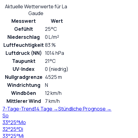
Aktuelle Wetterwerte für
La
Gaude
Messwert
Wert
Gefühlt
25°C
Niederschlag
0 L/m²
Luftfeuchtigkeit
83 %
Luftdruck (NN)
1014 hPa
Taupunkt
21°C
UV-Index
0 (niedrig)
Nullgradgrenze
4525 m
Windrichtung
N
Windböen
12 km/h
Mittlerer Wind
7 km/h
7-Tage-Trend
14 Tage →
Stündliche Prognose →
So
33
°
25
°
Mo
32
°
25
°
Di
33
°
25
°
Mi