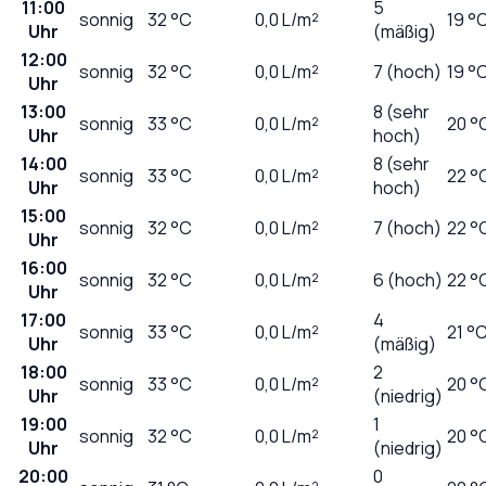
11:00
5
sonnig
32
°C
0,0
L/m²
19 °
Uhr
(mäßig)
12:00
sonnig
32
°C
0,0
L/m²
7 (hoch)
19 °
Uhr
13:00
8 (sehr
sonnig
33
°C
0,0
L/m²
20 °
Uhr
hoch)
14:00
8 (sehr
sonnig
33
°C
0,0
L/m²
22 °
Uhr
hoch)
15:00
sonnig
32
°C
0,0
L/m²
7 (hoch)
22 °
Uhr
16:00
sonnig
32
°C
0,0
L/m²
6 (hoch)
22 °
Uhr
17:00
4
sonnig
33
°C
0,0
L/m²
21 °
Uhr
(mäßig)
18:00
2
sonnig
33
°C
0,0
L/m²
20 °
Uhr
(niedrig)
19:00
1
sonnig
32
°C
0,0
L/m²
20 °
Uhr
(niedrig)
20:00
0