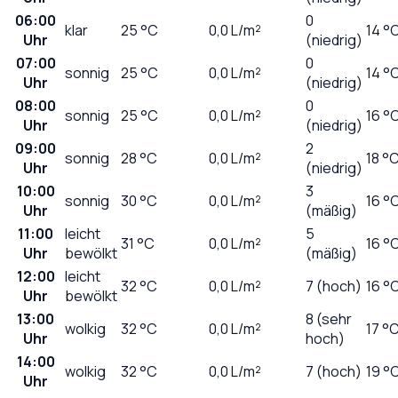
06:00
0
klar
25
°C
0,0
L/m²
14 °
Uhr
(niedrig)
07:00
0
sonnig
25
°C
0,0
L/m²
14 °
Uhr
(niedrig)
08:00
0
sonnig
25
°C
0,0
L/m²
16 °
Uhr
(niedrig)
09:00
2
sonnig
28
°C
0,0
L/m²
18 °
Uhr
(niedrig)
10:00
3
sonnig
30
°C
0,0
L/m²
16 °
Uhr
(mäßig)
11:00
leicht
5
31
°C
0,0
L/m²
16 °
Uhr
bewölkt
(mäßig)
12:00
leicht
32
°C
0,0
L/m²
7 (hoch)
16 °
Uhr
bewölkt
13:00
8 (sehr
wolkig
32
°C
0,0
L/m²
17 °
Uhr
hoch)
14:00
wolkig
32
°C
0,0
L/m²
7 (hoch)
19 °
Uhr