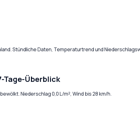
nland
. Stündliche Daten, Temperaturtrend und Niederschlagsw
7-Tage-Überblick
t bewölkt
. Niederschlag
0,0
L/m², Wind bis
28
km/h.