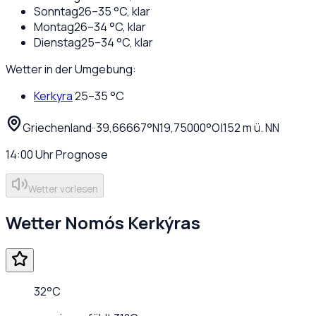
Sonntag
26
–
35
°C,
klar
Montag
26
–
34
°C,
klar
Dienstag
25
–
34
°C,
klar
Wetter in der Umgebung:
Kerkyra
25
–
35
°C
Griechenland
·
·
39,66667
°N
19,75000
°O
|
152
m ü. NN
14:00
Uhr
Prognose
Wetter vorlesen
Wetter
Nomós Kerkýras
32
°C