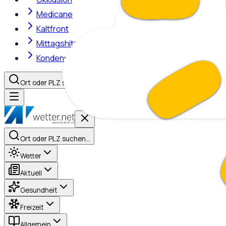
Medicane
Kaltfront
Mittagshitze
Kondensstreifen
Ort oder PLZ suchen…
Ort oder PLZ suchen…
Wetter
Aktuell
Gesundheit
Freizeit
Allgemein