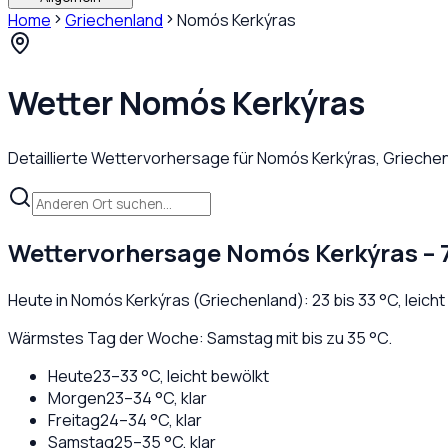
Home
Griechenland
Nomós Kerkýras
Wetter
Nomós Kerkýras
Detaillierte Wettervorhersage für
Nomós Kerkýras
,
Grieche
Wettervorhersage
Nomós Kerkýras
– 
Heute in
Nomós Kerkýras
(
Griechenland
):
23
bis
33
°C,
leich
Wärmstes Tag der Woche: Samstag mit bis zu 35 °C.
Heute
23
–
33
°C,
leicht bewölkt
Morgen
23
–
34
°C,
klar
Freitag
24
–
34
°C,
klar
Samstag
25
–
35
°C,
klar