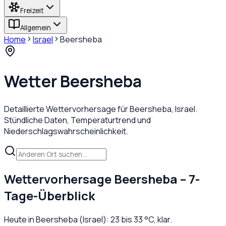
Freizeit
Allgemein
Home
Israel
Beersheba
Wetter
Beersheba
Detaillierte Wettervorhersage für
Beersheba
,
Israel
.
Stündliche Daten, Temperaturtrend und
Niederschlagswahrscheinlichkeit.
Wettervorhersage
Beersheba
– 7-
Tage-Überblick
Heute in
Beersheba
(
Israel
):
23
bis
33
°C,
klar
.