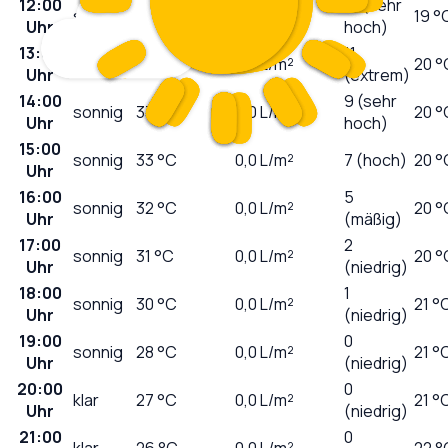
12:00
10 (sehr
sonnig
32
°C
0,0
L/m²
19 °
Uhr
hoch)
13:00
11
sonnig
33
°C
0,0
L/m²
20 °
Uhr
(extrem)
14:00
9 (sehr
sonnig
33
°C
0,0
L/m²
20 °
Uhr
hoch)
15:00
sonnig
33
°C
0,0
L/m²
7 (hoch)
20 °
Uhr
16:00
5
sonnig
32
°C
0,0
L/m²
20 °
Uhr
(mäßig)
17:00
2
sonnig
31
°C
0,0
L/m²
20 °
Uhr
(niedrig)
18:00
1
sonnig
30
°C
0,0
L/m²
21 °
Uhr
(niedrig)
19:00
0
sonnig
28
°C
0,0
L/m²
21 °
Uhr
(niedrig)
20:00
0
klar
27
°C
0,0
L/m²
21 °
Uhr
(niedrig)
21:00
0
klar
26
°C
0,0
L/m²
22 °