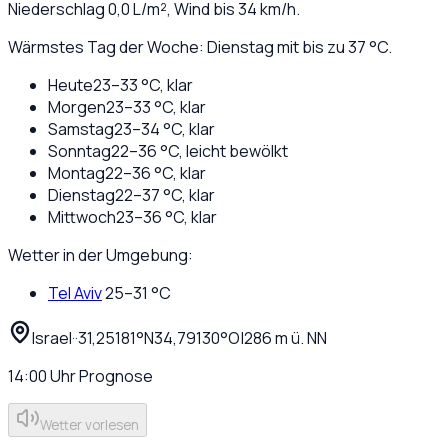
Niederschlag
0,0
L/m², Wind bis
34
km/h.
Wärmstes Tag der Woche: Dienstag mit bis zu 37 °C.
Heute
23
–
33
°C,
klar
Morgen
23
–
33
°C,
klar
Samstag
23
–
34
°C,
klar
Sonntag
22
–
36
°C,
leicht bewölkt
Montag
22
–
36
°C,
klar
Dienstag
22
–
37
°C,
klar
Mittwoch
23
–
36
°C,
klar
Wetter in der Umgebung:
Tel Aviv
25
–
31
°C
Israel
·
·
31,25181
°N
34,79130
°O
|
286
m ü. NN
14:00
Uhr
Prognose
Wetter vorlesen