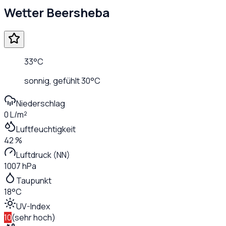
Wetter
Beersheba
33
°C
sonnig
, gefühlt
30
°C
Niederschlag
0 L/m²
Luftfeuchtigkeit
42 %
Luftdruck (NN)
1007 hPa
Taupunkt
18°C
UV-Index
10
(
sehr hoch
)