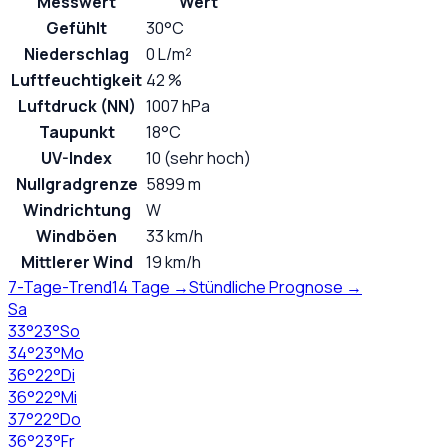
Messwert
Wert
Gefühlt
30°C
Niederschlag
0 L/m²
Luftfeuchtigkeit
42 %
Luftdruck (NN)
1007 hPa
Taupunkt
18°C
UV-Index
10 (sehr hoch)
Nullgradgrenze
5899 m
Windrichtung
W
Windböen
33 km/h
Mittlerer Wind
19 km/h
7-Tage-Trend
14 Tage →
Stündliche Prognose →
Sa
33
°
23
°
So
34
°
23
°
Mo
36
°
22
°
Di
36
°
22
°
Mi
37
°
22
°
Do
36
°
23
°
Fr