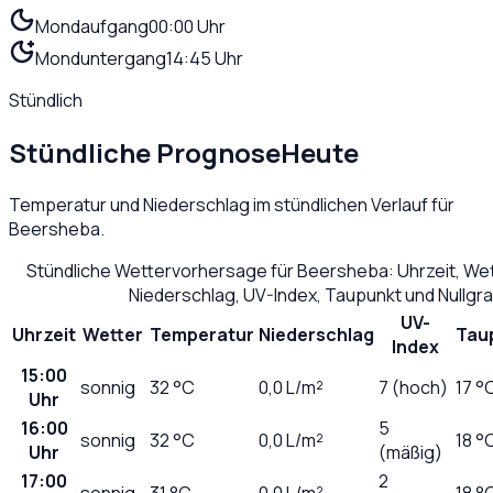
Mondaufgang
00:00 Uhr
Monduntergang
14:45 Uhr
Stündlich
Stündliche Prognose
Heute
Temperatur und Niederschlag im stündlichen Verlauf für
Beersheba
.
Stündliche Wettervorhersage für
Beersheba
: Uhrzeit, W
Niederschlag, UV-Index, Taupunkt und Nullg
UV-
Uhrzeit
Wetter
Temperatur
Niederschlag
Tau
Index
15:00
sonnig
32
°C
0,0
L/m²
7 (hoch)
17 °
Uhr
16:00
5
sonnig
32
°C
0,0
L/m²
18 °
Uhr
(mäßig)
17:00
2
sonnig
31
°C
0,0
L/m²
18 °