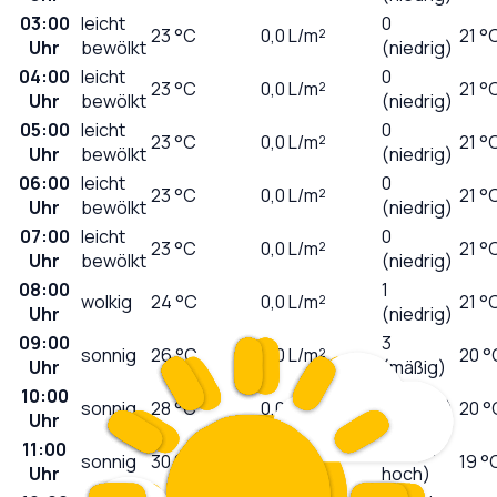
03:00
leicht
0
23
°C
0,0
L/m²
21 °
Uhr
bewölkt
(niedrig)
04:00
leicht
0
23
°C
0,0
L/m²
21 °
Uhr
bewölkt
(niedrig)
05:00
leicht
0
23
°C
0,0
L/m²
21 °
Uhr
bewölkt
(niedrig)
06:00
leicht
0
23
°C
0,0
L/m²
21 °
Uhr
bewölkt
(niedrig)
07:00
leicht
0
23
°C
0,0
L/m²
21 °
Uhr
bewölkt
(niedrig)
08:00
1
wolkig
24
°C
0,0
L/m²
21 °
Uhr
(niedrig)
09:00
3
sonnig
26
°C
0,0
L/m²
20 °
Uhr
(mäßig)
10:00
sonnig
28
°C
0,0
L/m²
6 (hoch)
20 °
Uhr
11:00
8 (sehr
sonnig
30
°C
0,0
L/m²
19 °
Uhr
hoch)