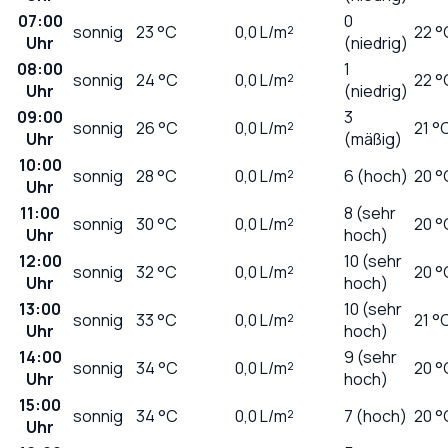
07:00
0
sonnig
23
°C
0,0
L/m²
22 °
Uhr
(niedrig)
08:00
1
sonnig
24
°C
0,0
L/m²
22 °
Uhr
(niedrig)
09:00
3
sonnig
26
°C
0,0
L/m²
21 °
Uhr
(mäßig)
10:00
sonnig
28
°C
0,0
L/m²
6 (hoch)
20 °
Uhr
11:00
8 (sehr
sonnig
30
°C
0,0
L/m²
20 °
Uhr
hoch)
12:00
10 (sehr
sonnig
32
°C
0,0
L/m²
20 °
Uhr
hoch)
13:00
10 (sehr
sonnig
33
°C
0,0
L/m²
21 °
Uhr
hoch)
14:00
9 (sehr
sonnig
34
°C
0,0
L/m²
20 °
Uhr
hoch)
15:00
sonnig
34
°C
0,0
L/m²
7 (hoch)
20 °
Uhr