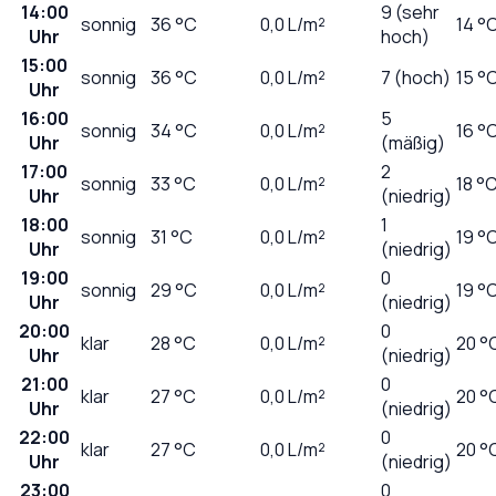
14:00
9 (sehr
sonnig
36
°C
0,0
L/m²
14 °
Uhr
hoch)
15:00
sonnig
36
°C
0,0
L/m²
7 (hoch)
15 °
Uhr
16:00
5
sonnig
34
°C
0,0
L/m²
16 °
Uhr
(mäßig)
17:00
2
sonnig
33
°C
0,0
L/m²
18 °
Uhr
(niedrig)
18:00
1
sonnig
31
°C
0,0
L/m²
19 °
Uhr
(niedrig)
19:00
0
sonnig
29
°C
0,0
L/m²
19 °
Uhr
(niedrig)
20:00
0
klar
28
°C
0,0
L/m²
20 °
Uhr
(niedrig)
21:00
0
klar
27
°C
0,0
L/m²
20 °
Uhr
(niedrig)
22:00
0
klar
27
°C
0,0
L/m²
20 °
Uhr
(niedrig)
23:00
0