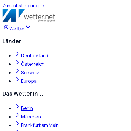
Zum Inhalt springen
Wetter
Länder
Deutschland
Österreich
Schweiz
Europa
Das Wetter in...
Berlin
München
Frankfurt am Main