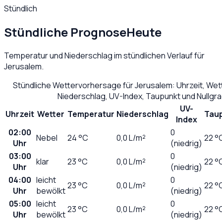
Stündlich
Stündliche Prognose
Heute
Temperatur und Niederschlag im stündlichen Verlauf für
Jerusalem
.
Stündliche Wettervorhersage für
Jerusalem
: Uhrzeit, We
Niederschlag, UV-Index, Taupunkt und Nullgr
UV-
Uhrzeit
Wetter
Temperatur
Niederschlag
Tau
Index
02:00
0
Nebel
24
°C
0,0
L/m²
22 °
Uhr
(niedrig)
03:00
0
klar
23
°C
0,0
L/m²
22 °
Uhr
(niedrig)
04:00
leicht
0
23
°C
0,0
L/m²
22 °
Uhr
bewölkt
(niedrig)
05:00
leicht
0
23
°C
0,0
L/m²
22 °
Uhr
bewölkt
(niedrig)