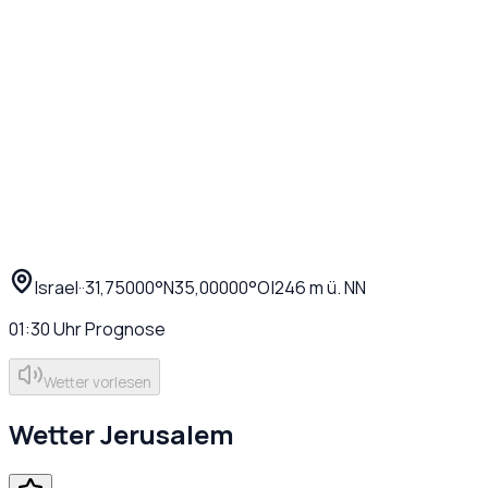
Israel
·
·
31,75000
°N
35,00000
°O
|
246
m ü. NN
01:30
Uhr
Prognose
Wetter vorlesen
Wetter
Jerusalem