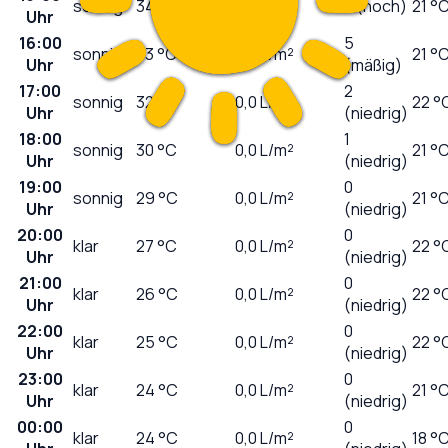
sonnig
34
°C
0,0
L/m²
7 (hoch)
21 °
Uhr
16:00
5
sonnig
33
°C
0,0
L/m²
21 °
Uhr
(mäßig)
17:00
2
sonnig
32
°C
0,0
L/m²
22 °
Uhr
(niedrig)
18:00
1
sonnig
30
°C
0,0
L/m²
21 °
Uhr
(niedrig)
19:00
0
sonnig
29
°C
0,0
L/m²
21 °
Uhr
(niedrig)
20:00
0
klar
27
°C
0,0
L/m²
22 °
Uhr
(niedrig)
21:00
0
klar
26
°C
0,0
L/m²
22 °
Uhr
(niedrig)
22:00
0
klar
25
°C
0,0
L/m²
22 °
Uhr
(niedrig)
23:00
0
klar
24
°C
0,0
L/m²
21 °
Uhr
(niedrig)
00:00
0
klar
24
°C
0,0
L/m²
18 °