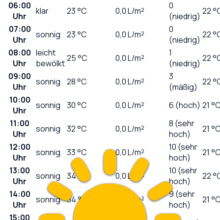
06:00
0
klar
23
°C
0,0
L/m²
22 °
Uhr
(niedrig)
07:00
0
sonnig
23
°C
0,0
L/m²
22 °
Uhr
(niedrig)
08:00
leicht
1
25
°C
0,0
L/m²
22 °
Uhr
bewölkt
(niedrig)
09:00
3
sonnig
28
°C
0,0
L/m²
22 °
Uhr
(mäßig)
10:00
sonnig
30
°C
0,0
L/m²
6 (hoch)
21 °
Uhr
11:00
8 (sehr
sonnig
32
°C
0,0
L/m²
21 °
Uhr
hoch)
12:00
10 (sehr
sonnig
33
°C
0,0
L/m²
21 °
Uhr
hoch)
13:00
10 (sehr
sonnig
34
°C
0,0
L/m²
22 °
Uhr
hoch)
14:00
9 (sehr
sonnig
34
°C
0,0
L/m²
21 °
Uhr
hoch)
15:00