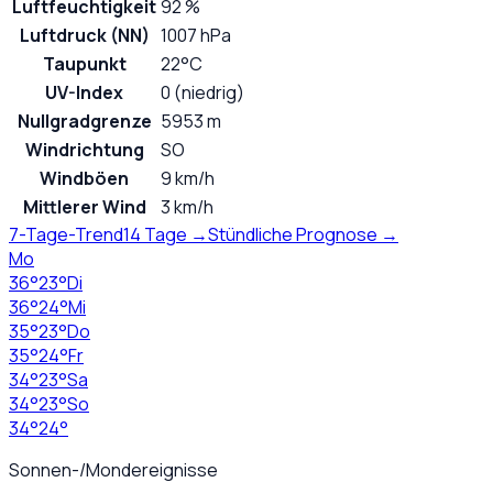
Luftfeuchtigkeit
92 %
Luftdruck (NN)
1007 hPa
Taupunkt
22°C
UV-Index
0 (niedrig)
Nullgradgrenze
5953 m
Windrichtung
SO
Windböen
9 km/h
Mittlerer Wind
3 km/h
7-Tage-Trend
14 Tage →
Stündliche Prognose →
Mo
36
°
23
°
Di
36
°
24
°
Mi
35
°
23
°
Do
35
°
24
°
Fr
34
°
23
°
Sa
34
°
23
°
So
34
°
24
°
Sonnen-/Mondereignisse