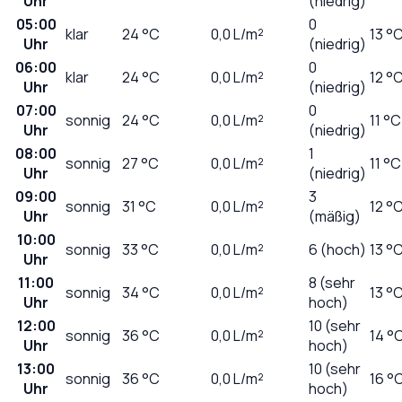
Uhr
(niedrig)
05:00
0
klar
24
°C
0,0
L/m²
13 °
Uhr
(niedrig)
06:00
0
klar
24
°C
0,0
L/m²
12 °
Uhr
(niedrig)
07:00
0
sonnig
24
°C
0,0
L/m²
11 °C
Uhr
(niedrig)
08:00
1
sonnig
27
°C
0,0
L/m²
11 °C
Uhr
(niedrig)
09:00
3
sonnig
31
°C
0,0
L/m²
12 °
Uhr
(mäßig)
10:00
sonnig
33
°C
0,0
L/m²
6 (hoch)
13 °
Uhr
11:00
8 (sehr
sonnig
34
°C
0,0
L/m²
13 °
Uhr
hoch)
12:00
10 (sehr
sonnig
36
°C
0,0
L/m²
14 °
Uhr
hoch)
13:00
10 (sehr
sonnig
36
°C
0,0
L/m²
16 °
Uhr
hoch)