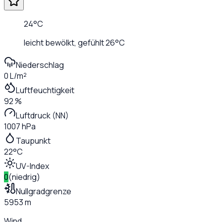
24
°C
leicht bewölkt
, gefühlt
26
°C
Niederschlag
0 L/m²
Luftfeuchtigkeit
92 %
Luftdruck (NN)
1007 hPa
Taupunkt
22°C
UV-Index
0
(
niedrig
)
Nullgradgrenze
5953 m
Wind