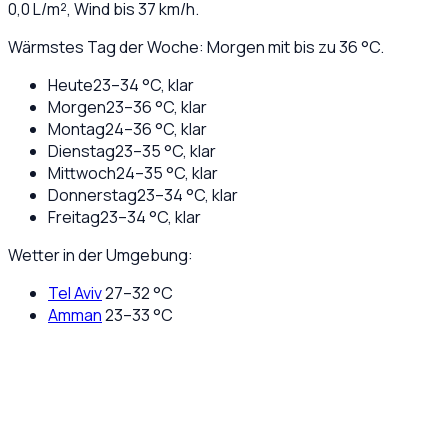
0,0
L/m², Wind bis
37
km/h.
Wärmstes Tag der Woche: Morgen mit bis zu 36 °C.
Heute
23
–
34
°C,
klar
Morgen
23
–
36
°C,
klar
Montag
24
–
36
°C,
klar
Dienstag
23
–
35
°C,
klar
Mittwoch
24
–
35
°C,
klar
Donnerstag
23
–
34
°C,
klar
Freitag
23
–
34
°C,
klar
Wetter in der Umgebung:
Tel Aviv
27
–
32
°C
Amman
23
–
33
°C