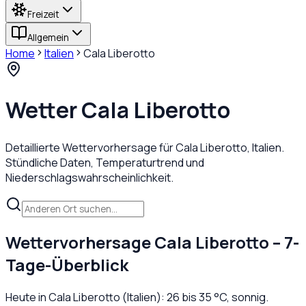
Freizeit
Allgemein
Home
Italien
Cala Liberotto
Wetter
Cala Liberotto
Detaillierte Wettervorhersage für
Cala Liberotto
,
Italien
.
Stündliche Daten, Temperaturtrend und
Niederschlagswahrscheinlichkeit.
Wettervorhersage
Cala Liberotto
– 7-
Tage-Überblick
Heute in
Cala Liberotto
(
Italien
):
26
bis
35
°C,
sonnig
.