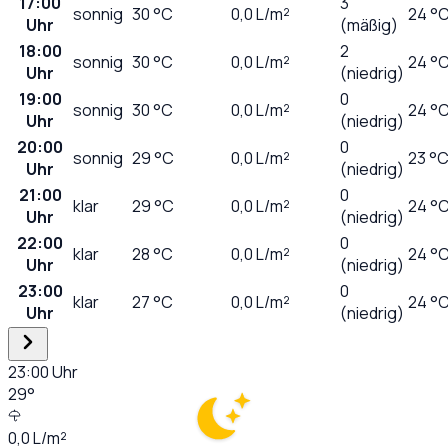
17:00
3
sonnig
30
°C
0,0
L/m²
24 °
Uhr
(mäßig)
18:00
2
sonnig
30
°C
0,0
L/m²
24 °
Uhr
(niedrig)
19:00
0
sonnig
30
°C
0,0
L/m²
24 °
Uhr
(niedrig)
20:00
0
sonnig
29
°C
0,0
L/m²
23 °
Uhr
(niedrig)
21:00
0
klar
29
°C
0,0
L/m²
24 °
Uhr
(niedrig)
22:00
0
klar
28
°C
0,0
L/m²
24 °
Uhr
(niedrig)
23:00
0
klar
27
°C
0,0
L/m²
24 °
Uhr
(niedrig)
23:00
Uhr
29
°
0,0
L/m²