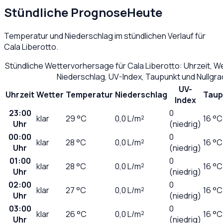
Stündliche Prognose
Heute
Temperatur und Niederschlag im stündlichen Verlauf für
Cala Liberotto
.
Stündliche Wettervorhersage für
Cala Liberotto
: Uhrzeit, 
Niederschlag, UV-Index, Taupunkt und Nullgr
UV-
Uhrzeit
Wetter
Temperatur
Niederschlag
Taup
Index
23:00
0
klar
29
°C
0,0
L/m²
16 °C
Uhr
(niedrig)
00:00
0
klar
28
°C
0,0
L/m²
16 °C
Uhr
(niedrig)
01:00
0
klar
28
°C
0,0
L/m²
16 °C
Uhr
(niedrig)
02:00
0
klar
27
°C
0,0
L/m²
16 °C
Uhr
(niedrig)
03:00
0
klar
26
°C
0,0
L/m²
16 °C
Uhr
(niedrig)