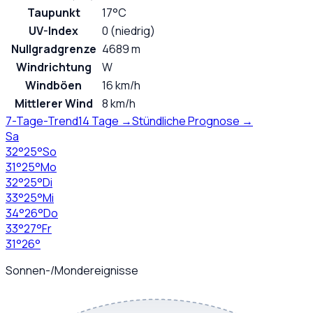
Taupunkt
17°C
UV-Index
0 (niedrig)
Nullgradgrenze
4689 m
Windrichtung
W
Windböen
16 km/h
Mittlerer Wind
8 km/h
7-Tage-Trend
14 Tage →
Stündliche Prognose →
Sa
32
°
25
°
So
31
°
25
°
Mo
32
°
25
°
Di
33
°
25
°
Mi
34
°
26
°
Do
33
°
27
°
Fr
31
°
26
°
Sonnen-/Mondereignisse