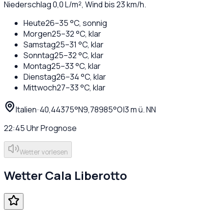
Niederschlag
0,0
L/m², Wind bis
23
km/h.
Heute
26
–
35
°C,
sonnig
Morgen
25
–
32
°C,
klar
Samstag
25
–
31
°C,
klar
Sonntag
25
–
32
°C,
klar
Montag
25
–
33
°C,
klar
Dienstag
26
–
34
°C,
klar
Mittwoch
27
–
33
°C,
klar
Italien
·
·
40,44375
°N
9,78985
°O
|
3
m ü. NN
22:45
Uhr
Prognose
Wetter vorlesen
Wetter
Cala Liberotto