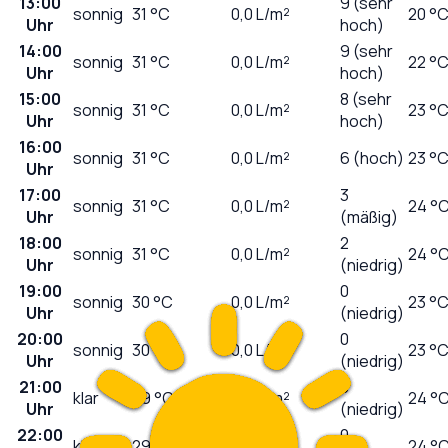
13:00
9 (sehr
sonnig
31
°C
0,0
L/m²
20 °
Uhr
hoch)
14:00
9 (sehr
sonnig
31
°C
0,0
L/m²
22 °
Uhr
hoch)
15:00
8 (sehr
sonnig
31
°C
0,0
L/m²
23 °
Uhr
hoch)
16:00
sonnig
31
°C
0,0
L/m²
6 (hoch)
23 °
Uhr
17:00
3
sonnig
31
°C
0,0
L/m²
24 °
Uhr
(mäßig)
18:00
2
sonnig
31
°C
0,0
L/m²
24 °
Uhr
(niedrig)
19:00
0
sonnig
30
°C
0,0
L/m²
23 °
Uhr
(niedrig)
20:00
0
sonnig
30
°C
0,0
L/m²
23 °
Uhr
(niedrig)
21:00
0
klar
29
°C
0,0
L/m²
24 °
Uhr
(niedrig)
22:00
0
klar
29
°C
0,0
L/m²
24 °