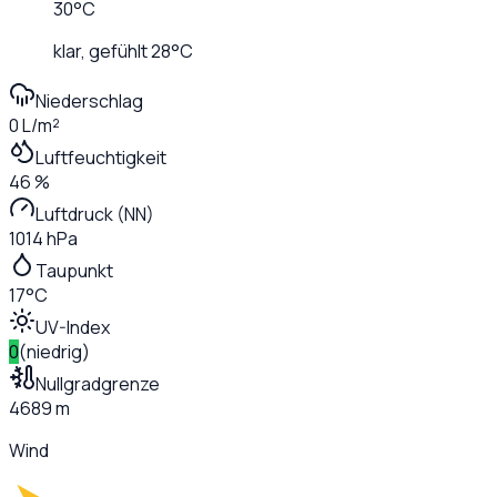
30
°C
klar
, gefühlt
28
°C
Niederschlag
0 L/m²
Luftfeuchtigkeit
46 %
Luftdruck (NN)
1014 hPa
Taupunkt
17°C
UV-Index
0
(
niedrig
)
Nullgradgrenze
4689 m
Wind