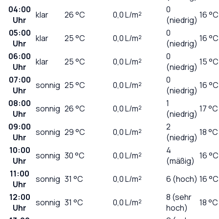
04:00
0
klar
26
°C
0,0
L/m²
16 °C
Uhr
(niedrig)
05:00
0
klar
25
°C
0,0
L/m²
16 °C
Uhr
(niedrig)
06:00
0
klar
25
°C
0,0
L/m²
15 °C
Uhr
(niedrig)
07:00
0
sonnig
25
°C
0,0
L/m²
16 °C
Uhr
(niedrig)
08:00
1
sonnig
26
°C
0,0
L/m²
17 °C
Uhr
(niedrig)
09:00
2
sonnig
29
°C
0,0
L/m²
18 °C
Uhr
(niedrig)
10:00
4
sonnig
30
°C
0,0
L/m²
16 °C
Uhr
(mäßig)
11:00
sonnig
31
°C
0,0
L/m²
6 (hoch)
16 °C
Uhr
12:00
8 (sehr
sonnig
31
°C
0,0
L/m²
18 °C
Uhr
hoch)