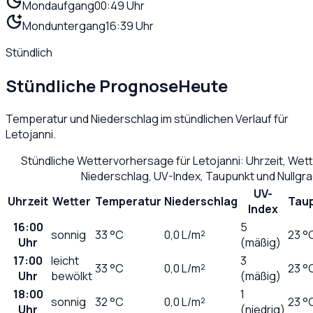
Mondaufgang
00:49 Uhr
Monduntergang
16:39 Uhr
Stündlich
Stündliche Prognose
Heute
Temperatur und Niederschlag im stündlichen Verlauf für
Letojanni
.
Stündliche Wettervorhersage für
Letojanni
: Uhrzeit, Wet
Niederschlag, UV-Index, Taupunkt und Nullgr
UV-
Uhrzeit
Wetter
Temperatur
Niederschlag
Tau
Index
16:00
5
sonnig
33
°C
0,0
L/m²
23 °
Uhr
(mäßig)
17:00
leicht
3
33
°C
0,0
L/m²
23 °
Uhr
bewölkt
(mäßig)
18:00
1
sonnig
32
°C
0,0
L/m²
23 °
Uhr
(niedrig)