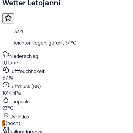
Wetter
Letojanni
33
°C
leichter Regen
, gefühlt
34
°C
Niederschlag
0,1 L/m²
Luftfeuchtigkeit
57 %
Luftdruck (NN)
1014 hPa
Taupunkt
23°C
UV-Index
6
(
hoch
)
Nullgradgrenze