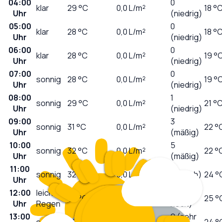
04:00
0
klar
29
°C
0,0
L/m²
18 °
Uhr
(niedrig)
05:00
0
klar
28
°C
0,0
L/m²
18 °
Uhr
(niedrig)
06:00
0
klar
28
°C
0,0
L/m²
19 °
Uhr
(niedrig)
07:00
0
sonnig
28
°C
0,0
L/m²
19 °
Uhr
(niedrig)
08:00
1
sonnig
29
°C
0,0
L/m²
21 °
Uhr
(niedrig)
09:00
3
sonnig
31
°C
0,0
L/m²
22 °
Uhr
(mäßig)
10:00
5
sonnig
32
°C
0,0
L/m²
22 °
Uhr
(mäßig)
11:00
sonnig
32
°C
0,0
L/m²
7 (hoch)
24 °
Uhr
12:00
leichter
9 (sehr
32
°C
0,1
L/m²
25 °
Uhr
Regen
hoch)
13:00
9 (sehr
sonnig
32
°C
0,0
L/m²
24 °