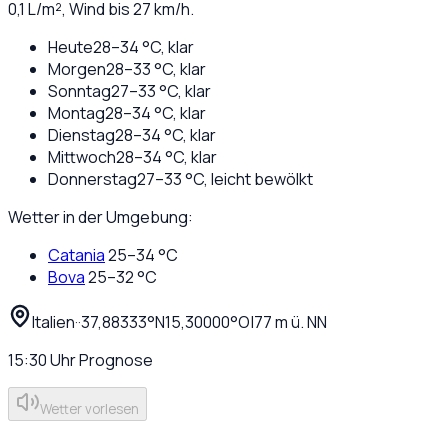
0,1
L/m², Wind bis
27
km/h.
Heute
28
–
34
°C,
klar
Morgen
28
–
33
°C,
klar
Sonntag
27
–
33
°C,
klar
Montag
28
–
34
°C,
klar
Dienstag
28
–
34
°C,
klar
Mittwoch
28
–
34
°C,
klar
Donnerstag
27
–
33
°C,
leicht bewölkt
Wetter in der Umgebung:
Catania
25
–
34
°C
Bova
25
–
32
°C
Italien
·
·
37,88333
°N
15,30000
°O
|
77
m ü. NN
15:30
Uhr
Prognose
Wetter vorlesen