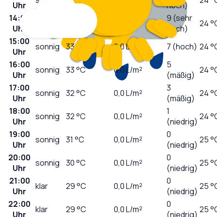
Uhr
hoch)
14:00
leichter
9 (sehr
33
°C
0,1
L/m²
24 °
Uhr
Regen
hoch)
15:00
sonnig
33
°C
0,0
L/m²
7 (hoch)
24 °
Uhr
16:00
5
sonnig
33
°C
0,0
L/m²
24 °
Uhr
(mäßig)
17:00
3
sonnig
32
°C
0,0
L/m²
24 °
Uhr
(mäßig)
18:00
1
sonnig
32
°C
0,0
L/m²
24 °
Uhr
(niedrig)
19:00
0
sonnig
31
°C
0,0
L/m²
25 °
Uhr
(niedrig)
20:00
0
sonnig
30
°C
0,0
L/m²
25 °
Uhr
(niedrig)
21:00
0
klar
29
°C
0,0
L/m²
25 °
Uhr
(niedrig)
22:00
0
klar
29
°C
0,0
L/m²
25 °
Uhr
(niedrig)