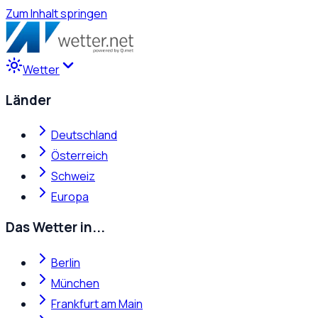
Zum Inhalt springen
Wetter
Länder
Deutschland
Österreich
Schweiz
Europa
Das Wetter in...
Berlin
München
Frankfurt am Main