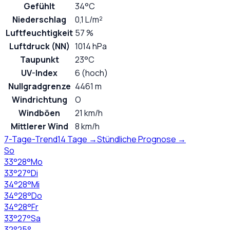
Gefühlt
34°C
Niederschlag
0,1 L/m²
Luftfeuchtigkeit
57 %
Luftdruck (NN)
1014 hPa
Taupunkt
23°C
UV-Index
6 (hoch)
Nullgradgrenze
4461 m
Windrichtung
O
Windböen
21 km/h
Mittlerer Wind
8 km/h
7-Tage-Trend
14 Tage →
Stündliche Prognose →
So
33
°
28
°
Mo
33
°
27
°
Di
34
°
28
°
Mi
34
°
28
°
Do
34
°
28
°
Fr
33
°
27
°
Sa
32
°
25
°