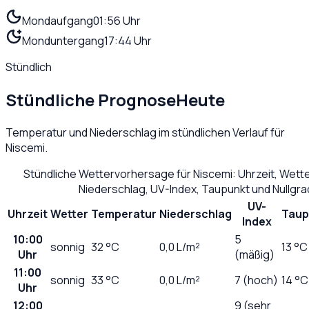
Mondaufgang
01:56 Uhr
Monduntergang
17:44 Uhr
Stündlich
Stündliche Prognose
Heute
Temperatur und Niederschlag im stündlichen Verlauf für
Niscemi
.
Stündliche Wettervorhersage für
Niscemi
: Uhrzeit, Wett
Niederschlag, UV-Index, Taupunkt und Nullgr
UV-
Uhrzeit
Wetter
Temperatur
Niederschlag
Taup
Index
10:00
5
sonnig
32
°C
0,0
L/m²
13 °C
Uhr
(mäßig)
11:00
sonnig
33
°C
0,0
L/m²
7 (hoch)
14 °C
Uhr
12:00
9 (sehr