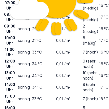
07:00
0
sonnig
23
°C
0,0
L/m²
16 °C
Uhr
(niedrig)
08:00
1
sonnig
24
°C
0,0
L/m²
17 °C
Uhr
(niedrig)
09:00
2
sonnig
29
°C
0,0
L/m²
16 °C
Uhr
(niedrig)
10:00
5
sonnig
31
°C
0,0
L/m²
17 °C
Uhr
(mäßig)
11:00
sonnig
33
°C
0,0
L/m²
7 (hoch)
16 °C
Uhr
12:00
9 (sehr
sonnig
34
°C
0,0
L/m²
16 °C
Uhr
hoch)
13:00
10 (sehr
sonnig
34
°C
0,0
L/m²
16 °C
Uhr
hoch)
14:00
9 (sehr
sonnig
34
°C
0,0
L/m²
17 °C
Uhr
hoch)
15:00
sonnig
33
°C
0,0
L/m²
7 (hoch)
18 °C
Uhr
16:00
5