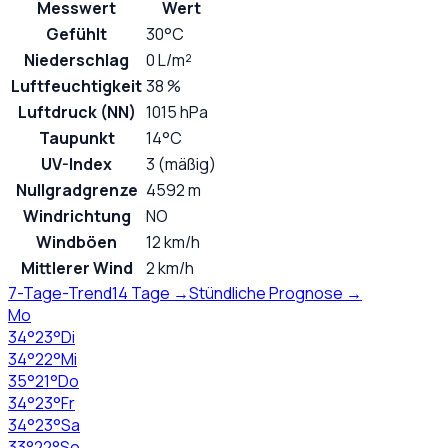
Messwert
Wert
Gefühlt
30°C
Niederschlag
0 L/m²
Luftfeuchtigkeit
38 %
Luftdruck (NN)
1015 hPa
Taupunkt
14°C
UV-Index
3 (mäßig)
Nullgradgrenze
4592 m
Windrichtung
NO
Windböen
12 km/h
Mittlerer Wind
2 km/h
7-Tage-Trend
14 Tage →
Stündliche Prognose →
Mo
34
°
23
°
Di
34
°
22
°
Mi
35
°
21
°
Do
34
°
23
°
Fr
34
°
23
°
Sa
33
°
22
°
So