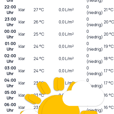
Uhr
(niedrig)
22:00
0
klar
27
°C
0,0
L/m²
21 °C
Uhr
(niedrig)
23:00
0
klar
26
°C
0,0
L/m²
20 °
Uhr
(niedrig)
00:00
0
klar
25
°C
0,0
L/m²
20 °
Uhr
(niedrig)
01:00
0
klar
24
°C
0,0
L/m²
19 °C
Uhr
(niedrig)
02:00
0
klar
24
°C
0,0
L/m²
18 °C
Uhr
(niedrig)
03:00
0
klar
24
°C
0,0
L/m²
17 °C
Uhr
(niedrig)
04:00
0
klar
23
°C
0,0
L/m²
17 °C
Uhr
(niedrig)
05:00
0
klar
23
°C
0,0
L/m²
16 °C
Uhr
(niedrig)
06:00
0
klar
23
°C
0,0
L/m²
16 °C
Uhr
(niedrig)