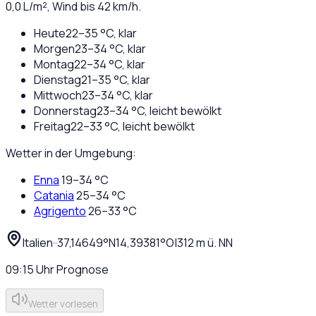
0,0
L/m², Wind bis
42
km/h.
Heute
22
–
35
°C,
klar
Morgen
23
–
34
°C,
klar
Montag
22
–
34
°C,
klar
Dienstag
21
–
35
°C,
klar
Mittwoch
23
–
34
°C,
klar
Donnerstag
23
–
34
°C,
leicht bewölkt
Freitag
22
–
33
°C,
leicht bewölkt
Wetter in der Umgebung:
Enna
19
–
34
°C
Catania
25
–
34
°C
Agrigento
26
–
33
°C
Italien
·
·
37,14649
°N
14,39381
°O
|
312
m ü. NN
09:15
Uhr
Prognose
Wetter vorlesen