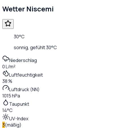
Wetter
Niscemi
30
°C
sonnig
, gefühlt
30
°C
Niederschlag
0 L/m²
Luftfeuchtigkeit
38 %
Luftdruck (NN)
1015 hPa
Taupunkt
14°C
UV-Index
3
(
mäßig
)