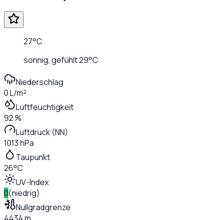
27
°C
sonnig
, gefühlt
29
°C
Niederschlag
0 L/m²
Luftfeuchtigkeit
92 %
Luftdruck (NN)
1013 hPa
Taupunkt
26°C
UV-Index
0
(
niedrig
)
Nullgradgrenze
4434 m