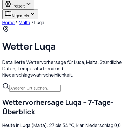
Freizeit
Allgemein
Home
Malta
Luqa
Wetter
Luqa
Detaillierte Wettervorhersage für
Luqa
,
Malta
. Stündliche
Daten, Temperaturtrend und
Niederschlagswahrscheinlichkeit.
Wettervorhersage
Luqa
– 7-Tage-
Überblick
Heute in
Luqa
(
Malta
):
27
bis
34
°C,
klar
. Niederschlag
0,0