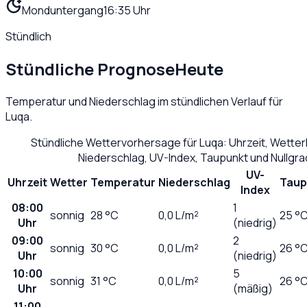
Monduntergang
16:35 Uhr
Stündlich
Stündliche Prognose
Heute
Temperatur und Niederschlag im stündlichen Verlauf für
Luqa
.
Stündliche Wettervorhersage für
Luqa
: Uhrzeit, Wette
Niederschlag, UV-Index, Taupunkt und Nullgr
UV-
Uhrzeit
Wetter
Temperatur
Niederschlag
Taup
Index
08:00
1
sonnig
28
°C
0,0
L/m²
25 °
Uhr
(niedrig)
09:00
2
sonnig
30
°C
0,0
L/m²
26 °
Uhr
(niedrig)
10:00
5
sonnig
31
°C
0,0
L/m²
26 °
Uhr
(mäßig)
11:00