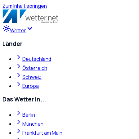
Zum Inhalt springen
Wetter
Länder
Deutschland
Österreich
Schweiz
Europa
Das Wetter in...
Berlin
München
Frankfurt am Main