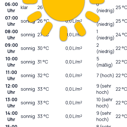
06:00
0
klar
26
°C
0,0
L/m²
25 °
Uhr
(niedrig)
07:00
0
sonnig
26
°C
0,0
L/m²
25 °
Uhr
(niedrig)
08:00
1
sonnig
27
°C
0,0
L/m²
24 °
Uhr
(niedrig)
09:00
2
sonnig
30
°C
0,0
L/m²
22 °
Uhr
(niedrig)
10:00
5
sonnig
31
°C
0,0
L/m²
22 °
Uhr
(mäßig)
11:00
sonnig
32
°C
0,0
L/m²
7 (hoch)
22 °
Uhr
12:00
9 (sehr
sonnig
33
°C
0,0
L/m²
22 °
Uhr
hoch)
13:00
10 (sehr
sonnig
33
°C
0,0
L/m²
22 °
Uhr
hoch)
14:00
9 (sehr
sonnig
33
°C
0,0
L/m²
22 °
Uhr
hoch)
15:00
8 (sehr