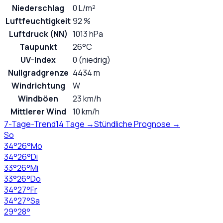
Niederschlag
0 L/m²
Luftfeuchtigkeit
92 %
Luftdruck (NN)
1013 hPa
Taupunkt
26°C
UV-Index
0 (niedrig)
Nullgradgrenze
4434 m
Windrichtung
W
Windböen
23 km/h
Mittlerer Wind
10 km/h
7-Tage-Trend
14 Tage →
Stündliche Prognose →
So
34
°
26
°
Mo
34
°
26
°
Di
33
°
26
°
Mi
33
°
26
°
Do
34
°
27
°
Fr
34
°
27
°
Sa
29
°
28
°