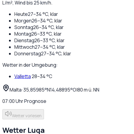
L/m², Wind bis
25
km/h.
Heute
27
–
34
°C,
klar
Morgen
26
–
34
°C,
klar
Sonntag
26
–
34
°C,
klar
Montag
26
–
33
°C,
klar
Dienstag
26
–
33
°C,
klar
Mittwoch
27
–
34
°C,
klar
Donnerstag
27
–
34
°C,
klar
Wetter in der Umgebung:
Valletta
28
–
34
°C
Malta
·
·
35,85985
°N
14,48895
°O
|
80
m ü. NN
07:00
Uhr
Prognose
Wetter vorlesen
Wetter
Luqa