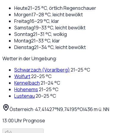
Heute
21
–
25
°C,
örtlich Regenschauer
Morgen
17
–
28
°C,
leicht bewölkt
Freitag
16
–
29
°C,
klar
Samstag
19
–
33
°C,
leicht bewölkt
Sonntag
21
–
31
°C,
wolkig
Montag
21
–
33
°C,
klar
Dienstag
21
–
34
°C,
leicht bewölkt
Wetter in der Umgebung:
Schwarzach (Vorarlberg)
21
–
25
°C
Wolfurt
22
–
25
°C
Kennelbach
21
–
24
°C
Hohenems
21
–
25
°C
Lustenau
20
–
25
°C
Österreich
·
·
47,41427
°N
9,74195
°O
|
436
m ü. NN
13:00
Uhr
Prognose