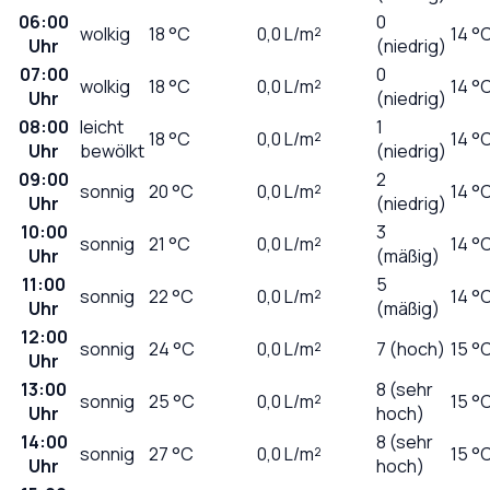
06:00
0
wolkig
18
°C
0,0
L/m²
14 °
Uhr
(niedrig)
07:00
0
wolkig
18
°C
0,0
L/m²
14 °
Uhr
(niedrig)
08:00
leicht
1
18
°C
0,0
L/m²
14 °
Uhr
bewölkt
(niedrig)
09:00
2
sonnig
20
°C
0,0
L/m²
14 °
Uhr
(niedrig)
10:00
3
sonnig
21
°C
0,0
L/m²
14 °
Uhr
(mäßig)
11:00
5
sonnig
22
°C
0,0
L/m²
14 °
Uhr
(mäßig)
12:00
sonnig
24
°C
0,0
L/m²
7 (hoch)
15 °
Uhr
13:00
8 (sehr
sonnig
25
°C
0,0
L/m²
15 °
Uhr
hoch)
14:00
8 (sehr
sonnig
27
°C
0,0
L/m²
15 °
Uhr
hoch)