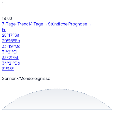
·
19:00
7-Tage-Trend
14 Tage →
Stündliche Prognose →
Fr
28
°
17
°
Sa
29
°
16
°
So
33
°
19
°
Mo
31
°
21
°
Di
33
°
21
°
Mi
34
°
21
°
Do
31
°
18
°
Sonnen-/Mondereignisse