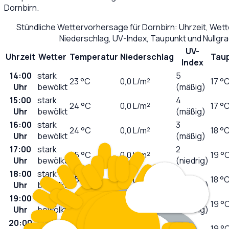
Dornbirn
.
Stündliche Wettervorhersage für
Dornbirn
: Uhrzeit, Wet
Niederschlag, UV-Index, Taupunkt und Nullgr
UV-
Uhrzeit
Wetter
Temperatur
Niederschlag
Tau
Index
14:00
stark
5
23
°C
0,0
L/m²
17 °
Uhr
bewölkt
(mäßig)
15:00
stark
4
24
°C
0,0
L/m²
17 °
Uhr
bewölkt
(mäßig)
16:00
stark
3
24
°C
0,0
L/m²
18 °
Uhr
bewölkt
(mäßig)
17:00
stark
2
25
°C
0,0
L/m²
19 °
Uhr
bewölkt
(niedrig)
18:00
stark
1
25
°C
0,0
L/m²
18 °
Uhr
bewölkt
(niedrig)
19:00
stark
0
24
°C
0,0
L/m²
19 °
Uhr
bewölkt
(niedrig)
20:00
stark
0
24
°C
0,0
L/m²
19 °