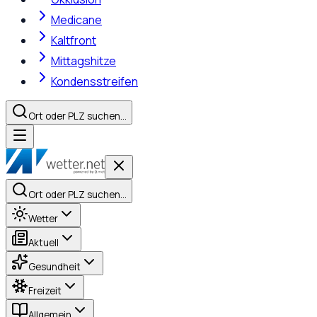
Medicane
Kaltfront
Mittagshitze
Kondensstreifen
Ort oder PLZ suchen…
Ort oder PLZ suchen…
Wetter
Aktuell
Gesundheit
Freizeit
Allgemein