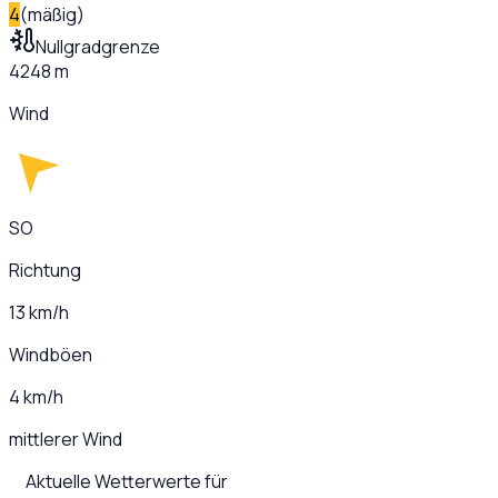
4
(
mäßig
)
Nullgradgrenze
4248 m
Wind
SO
Richtung
13 km/h
Windböen
4 km/h
mittlerer Wind
Aktuelle Wetterwerte für