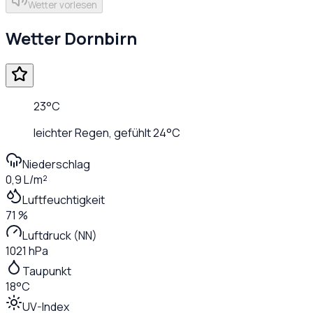
Wetter vorlesen
Wetter
Dornbirn
23
°C
leichter Regen
, gefühlt
24
°C
Niederschlag
0,9 L/m²
Luftfeuchtigkeit
71 %
Luftdruck (NN)
1021 hPa
Taupunkt
18°C
UV-Index