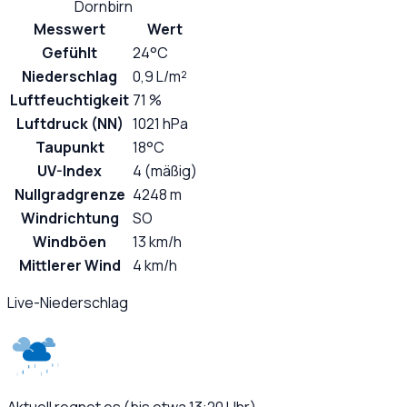
Dornbirn
Messwert
Wert
Gefühlt
24°C
Niederschlag
0,9 L/m²
Luftfeuchtigkeit
71 %
Luftdruck (NN)
1021 hPa
Taupunkt
18°C
UV-Index
4 (mäßig)
Nullgradgrenze
4248 m
Windrichtung
SO
Windböen
13 km/h
Mittlerer Wind
4 km/h
Live-Niederschlag