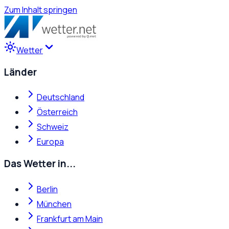
Zum Inhalt springen
Wetter
Länder
Deutschland
Österreich
Schweiz
Europa
Das Wetter in...
Berlin
München
Frankfurt am Main