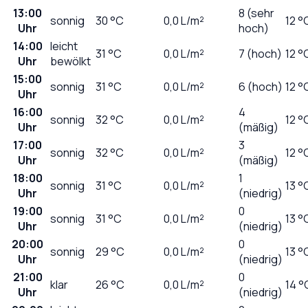
13:00
8 (sehr
sonnig
30
°C
0,0
L/m²
12 °
Uhr
hoch)
14:00
leicht
31
°C
0,0
L/m²
7 (hoch)
12 °
Uhr
bewölkt
15:00
sonnig
31
°C
0,0
L/m²
6 (hoch)
12 °
Uhr
16:00
4
sonnig
32
°C
0,0
L/m²
12 °
Uhr
(mäßig)
17:00
3
sonnig
32
°C
0,0
L/m²
12 °
Uhr
(mäßig)
18:00
1
sonnig
31
°C
0,0
L/m²
13 °
Uhr
(niedrig)
19:00
0
sonnig
31
°C
0,0
L/m²
13 °
Uhr
(niedrig)
20:00
0
sonnig
29
°C
0,0
L/m²
13 °
Uhr
(niedrig)
21:00
0
klar
26
°C
0,0
L/m²
14 °
Uhr
(niedrig)