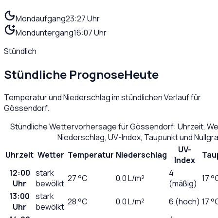
Mondaufgang
23:27 Uhr
Monduntergang
16:07 Uhr
Stündlich
Stündliche Prognose
Heute
Temperatur und Niederschlag im stündlichen Verlauf für
Gössendorf
.
Stündliche Wettervorhersage für
Gössendorf
: Uhrzeit, W
Niederschlag, UV-Index, Taupunkt und Nullg
UV-
Uhrzeit
Wetter
Temperatur
Niederschlag
Tau
Index
12:00
stark
4
27
°C
0,0
L/m²
17 °
Uhr
bewölkt
(mäßig)
13:00
stark
28
°C
0,0
L/m²
6 (hoch)
17 °
Uhr
bewölkt