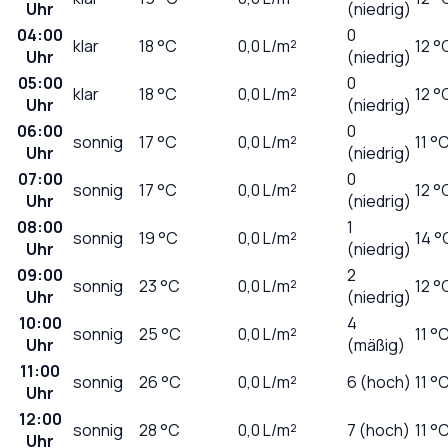
Uhr
(niedrig)
04:00
0
klar
18
°C
0,0
L/m²
12 °
Uhr
(niedrig)
05:00
0
klar
18
°C
0,0
L/m²
12 °
Uhr
(niedrig)
06:00
0
sonnig
17
°C
0,0
L/m²
11 °
Uhr
(niedrig)
07:00
0
sonnig
17
°C
0,0
L/m²
12 °
Uhr
(niedrig)
08:00
1
sonnig
19
°C
0,0
L/m²
14 °
Uhr
(niedrig)
09:00
2
sonnig
23
°C
0,0
L/m²
12 °
Uhr
(niedrig)
10:00
4
sonnig
25
°C
0,0
L/m²
11 °
Uhr
(mäßig)
11:00
sonnig
26
°C
0,0
L/m²
6 (hoch)
11 °
Uhr
12:00
sonnig
28
°C
0,0
L/m²
7 (hoch)
11 °
Uhr