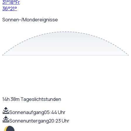
31
°
18
°
Fr
36
°
21
°
Sonnen-/Mondereignisse
14h 38m
Tageslichtstunden
Sonnenaufgang
05:44 Uhr
Sonnenuntergang
20:23 Uhr