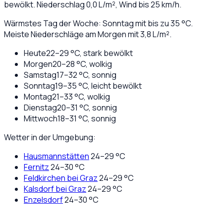
bewölkt
. Niederschlag
0,0
L/m², Wind bis
25
km/h.
Wärmstes Tag der Woche: Sonntag mit bis zu 35 °C.
Meiste Niederschläge am Morgen mit 3,8 L/m².
Heute
22
–
29
°C,
stark bewölkt
Morgen
20
–
28
°C,
wolkig
Samstag
17
–
32
°C,
sonnig
Sonntag
19
–
35
°C,
leicht bewölkt
Montag
21
–
33
°C,
wolkig
Dienstag
20
–
31
°C,
sonnig
Mittwoch
18
–
31
°C,
sonnig
Wetter in der Umgebung:
Hausmannstätten
24
–
29
°C
Fernitz
24
–
30
°C
Feldkirchen bei Graz
24
–
29
°C
Kalsdorf bei Graz
24
–
29
°C
Enzelsdorf
24
–
30
°C