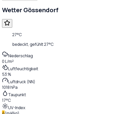
Wetter
Gössendorf
27
°C
bedeckt
, gefühlt
27
°C
Niederschlag
0 L/m²
Luftfeuchtigkeit
53 %
Luftdruck (NN)
1018 hPa
Taupunkt
17°C
UV-Index
4
(
mäßig
)