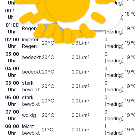
Uhr
(niedrig)
00:00
leichter
0
23
°C
1,0
L/m²
18 °
Uhr
Regen
(niedrig)
01:00
0
Regen
21
°C
2,6
L/m²
19 °
Uhr
(niedrig)
02:00
leichter
0
20
°C
0,3
L/m²
19 °
Uhr
Regen
(niedrig)
03:00
0
bedeckt
20
°C
0,0
L/m²
19 °
Uhr
(niedrig)
04:00
0
bedeckt
20
°C
0,0
L/m²
19 °
Uhr
(niedrig)
05:00
stark
0
20
°C
0,0
L/m²
19 °
Uhr
bewölkt
(niedrig)
06:00
stark
0
20
°C
0,0
L/m²
19 °
Uhr
bewölkt
(niedrig)
07:00
0
wolkig
20
°C
0,0
L/m²
19 °
Uhr
(niedrig)
08:00
leicht
1
21
°C
0,0
L/m²
19 °
Uhr
bewölkt
(niedrig)