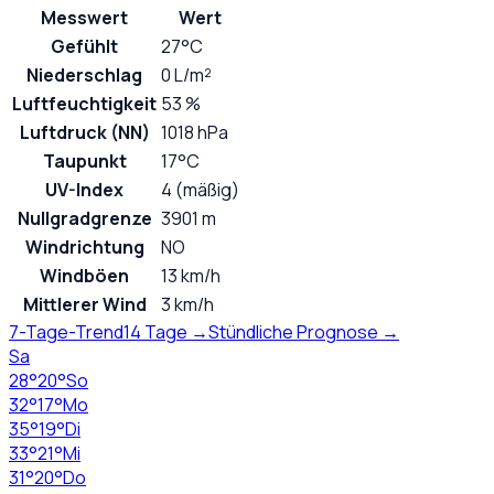
Messwert
Wert
Gefühlt
27°C
Niederschlag
0 L/m²
Luftfeuchtigkeit
53 %
Luftdruck (NN)
1018 hPa
Taupunkt
17°C
UV-Index
4 (mäßig)
Nullgradgrenze
3901 m
Windrichtung
NO
Windböen
13 km/h
Mittlerer Wind
3 km/h
7-Tage-Trend
14 Tage →
Stündliche Prognose →
Sa
28
°
20
°
So
32
°
17
°
Mo
35
°
19
°
Di
33
°
21
°
Mi
31
°
20
°
Do