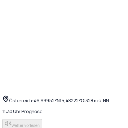
Österreich
·
·
46,99952
°N
15,48222
°O
|
328
m ü. NN
11:30
Uhr
Prognose
Wetter vorlesen