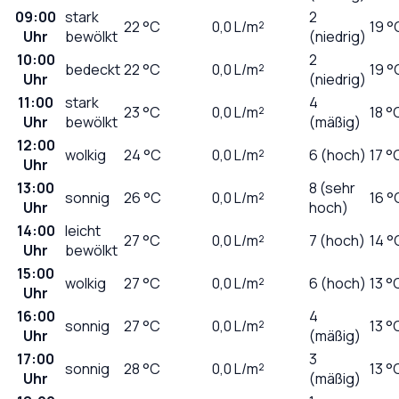
09:00
stark
2
22
°C
0,0
L/m²
19 °
Uhr
bewölkt
(niedrig)
10:00
2
bedeckt
22
°C
0,0
L/m²
19 °
Uhr
(niedrig)
11:00
stark
4
23
°C
0,0
L/m²
18 °
Uhr
bewölkt
(mäßig)
12:00
wolkig
24
°C
0,0
L/m²
6 (hoch)
17 °
Uhr
13:00
8 (sehr
sonnig
26
°C
0,0
L/m²
16 °
Uhr
hoch)
14:00
leicht
27
°C
0,0
L/m²
7 (hoch)
14 °
Uhr
bewölkt
15:00
wolkig
27
°C
0,0
L/m²
6 (hoch)
13 °
Uhr
16:00
4
sonnig
27
°C
0,0
L/m²
13 °
Uhr
(mäßig)
17:00
3
sonnig
28
°C
0,0
L/m²
13 °
Uhr
(mäßig)