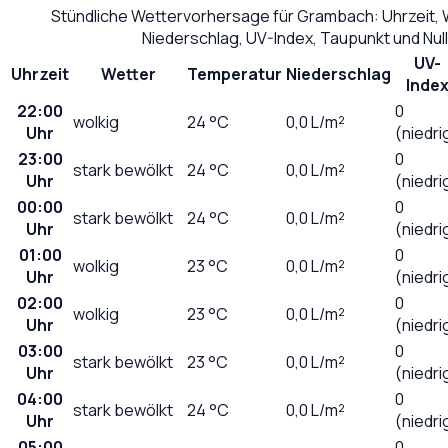
Stündliche Wettervorhersage für
Grambach
: Uhrzeit,
Niederschlag, UV-Index, Taupunkt und Nu
UV-
Uhrzeit
Wetter
Temperatur
Niederschlag
Inde
22:00
0
wolkig
24
°C
0,0
L/m²
Uhr
(niedri
23:00
0
stark bewölkt
24
°C
0,0
L/m²
Uhr
(niedri
00:00
0
stark bewölkt
24
°C
0,0
L/m²
Uhr
(niedri
01:00
0
wolkig
23
°C
0,0
L/m²
Uhr
(niedri
02:00
0
wolkig
23
°C
0,0
L/m²
Uhr
(niedri
03:00
0
stark bewölkt
23
°C
0,0
L/m²
Uhr
(niedri
04:00
0
stark bewölkt
24
°C
0,0
L/m²
Uhr
(niedri
05:00
0