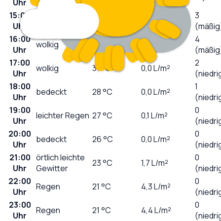
Uhr
15:00
3
bedeckt
31
°C
0,0
L/m²
Uhr
(mäßig
16:00
4
wolkig
30
°C
0,0
L/m²
Uhr
(mäßig
17:00
2
wolkig
31
°C
0,0
L/m²
Uhr
(niedri
18:00
1
bedeckt
28
°C
0,0
L/m²
Uhr
(niedri
19:00
0
leichter Regen
27
°C
0,1
L/m²
Uhr
(niedri
20:00
0
bedeckt
26
°C
0,0
L/m²
Uhr
(niedri
21:00
örtlich leichte
0
23
°C
1,7
L/m²
Uhr
Gewitter
(niedri
22:00
0
Regen
21
°C
4,3
L/m²
Uhr
(niedri
23:00
0
Regen
21
°C
4,4
L/m²
Uhr
(niedri