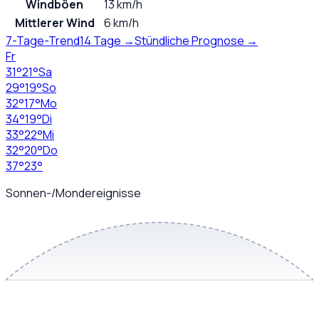
Windböen
13 km/h
Mittlerer Wind
6 km/h
7-Tage-Trend
14 Tage →
Stündliche Prognose →
Fr
31
°
21
°
Sa
29
°
19
°
So
32
°
17
°
Mo
34
°
19
°
Di
33
°
22
°
Mi
32
°
20
°
Do
37
°
23
°
Sonnen-/Mondereignisse