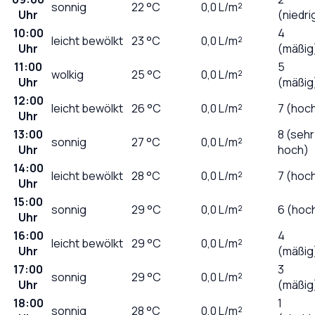
sonnig
22
°C
0,0
L/m²
Uhr
(niedri
10:00
4
leicht bewölkt
23
°C
0,0
L/m²
Uhr
(mäßig
11:00
5
wolkig
25
°C
0,0
L/m²
Uhr
(mäßig
12:00
leicht bewölkt
26
°C
0,0
L/m²
7 (hoc
Uhr
13:00
8 (sehr
sonnig
27
°C
0,0
L/m²
Uhr
hoch)
14:00
leicht bewölkt
28
°C
0,0
L/m²
7 (hoc
Uhr
15:00
sonnig
29
°C
0,0
L/m²
6 (hoc
Uhr
16:00
4
leicht bewölkt
29
°C
0,0
L/m²
Uhr
(mäßig
17:00
3
sonnig
29
°C
0,0
L/m²
Uhr
(mäßig
18:00
1
sonnig
28
°C
0,0
L/m²