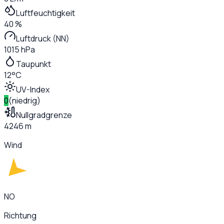
Luftfeuchtigkeit
40 %
Luftdruck (NN)
1015 hPa
Taupunkt
12°C
UV-Index
0
(
niedrig
)
Nullgradgrenze
4246 m
Wind
NO
Richtung