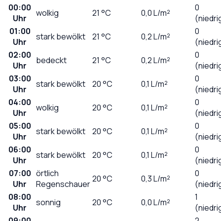
00:00
0
wolkig
21
°C
0,0
L/m²
Uhr
(niedri
01:00
0
stark bewölkt
21
°C
0,2
L/m²
Uhr
(niedri
02:00
0
bedeckt
21
°C
0,2
L/m²
Uhr
(niedri
03:00
0
stark bewölkt
20
°C
0,1
L/m²
Uhr
(niedri
04:00
0
wolkig
20
°C
0,1
L/m²
Uhr
(niedri
05:00
0
stark bewölkt
20
°C
0,1
L/m²
Uhr
(niedri
06:00
0
stark bewölkt
20
°C
0,1
L/m²
Uhr
(niedri
07:00
örtlich
0
20
°C
0,3
L/m²
Uhr
Regenschauer
(niedri
08:00
1
sonnig
20
°C
0,0
L/m²
Uhr
(niedri
09:00
2