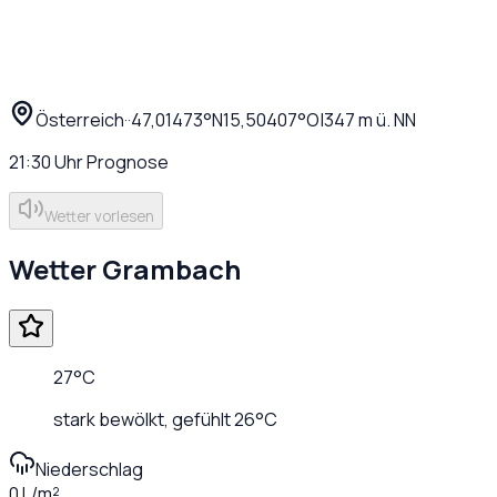
Österreich
·
·
47,01473
°N
15,50407
°O
|
347
m ü. NN
21:30
Uhr
Prognose
Wetter vorlesen
Wetter
Grambach
27
°C
stark bewölkt
, gefühlt
26
°C
Niederschlag
0 L/m²