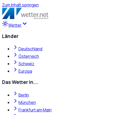
Zum Inhalt springen
Wetter
Länder
Deutschland
Österreich
Schweiz
Europa
Das Wetter in...
Berlin
München
Frankfurt am Main