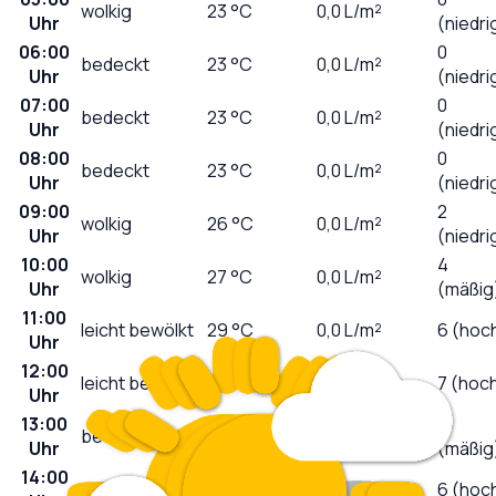
wolkig
23
°C
0,0
L/m²
Uhr
(niedri
06:00
0
bedeckt
23
°C
0,0
L/m²
Uhr
(niedri
07:00
0
bedeckt
23
°C
0,0
L/m²
Uhr
(niedri
08:00
0
bedeckt
23
°C
0,0
L/m²
Uhr
(niedri
09:00
2
wolkig
26
°C
0,0
L/m²
Uhr
(niedri
10:00
4
wolkig
27
°C
0,0
L/m²
Uhr
(mäßig
11:00
leicht bewölkt
29
°C
0,0
L/m²
6 (hoc
Uhr
12:00
leicht bewölkt
30
°C
0,0
L/m²
7 (hoc
Uhr
13:00
3
bedeckt
31
°C
0,0
L/m²
Uhr
(mäßig
14:00
wolkig
31
°C
0,0
L/m²
6 (hoc