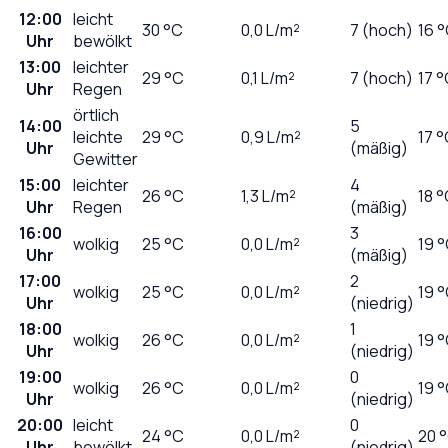
12:00
leicht
30
°C
0,0
L/m²
7 (hoch)
16 
Uhr
bewölkt
13:00
leichter
29
°C
0,1
L/m²
7 (hoch)
17 
Uhr
Regen
örtlich
14:00
5
leichte
29
°C
0,9
L/m²
17 
Uhr
(mäßig)
Gewitter
15:00
leichter
4
26
°C
1,3
L/m²
18 
Uhr
Regen
(mäßig)
16:00
3
wolkig
25
°C
0,0
L/m²
19 
Uhr
(mäßig)
17:00
2
wolkig
25
°C
0,0
L/m²
19 
Uhr
(niedrig)
18:00
1
wolkig
26
°C
0,0
L/m²
19 
Uhr
(niedrig)
19:00
0
wolkig
26
°C
0,0
L/m²
19 
Uhr
(niedrig)
20:00
leicht
0
24
°C
0,0
L/m²
20 
Uhr
bewölkt
(niedrig)