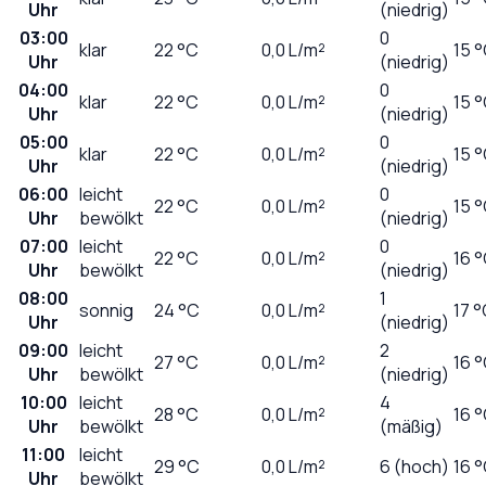
Uhr
(niedrig)
03:00
0
klar
22
°C
0,0
L/m²
15 
Uhr
(niedrig)
04:00
0
klar
22
°C
0,0
L/m²
15 
Uhr
(niedrig)
05:00
0
klar
22
°C
0,0
L/m²
15 
Uhr
(niedrig)
06:00
leicht
0
22
°C
0,0
L/m²
15 
Uhr
bewölkt
(niedrig)
07:00
leicht
0
22
°C
0,0
L/m²
16 
Uhr
bewölkt
(niedrig)
08:00
1
sonnig
24
°C
0,0
L/m²
17 
Uhr
(niedrig)
09:00
leicht
2
27
°C
0,0
L/m²
16 
Uhr
bewölkt
(niedrig)
10:00
leicht
4
28
°C
0,0
L/m²
16 
Uhr
bewölkt
(mäßig)
11:00
leicht
29
°C
0,0
L/m²
6 (hoch)
16 
Uhr
bewölkt