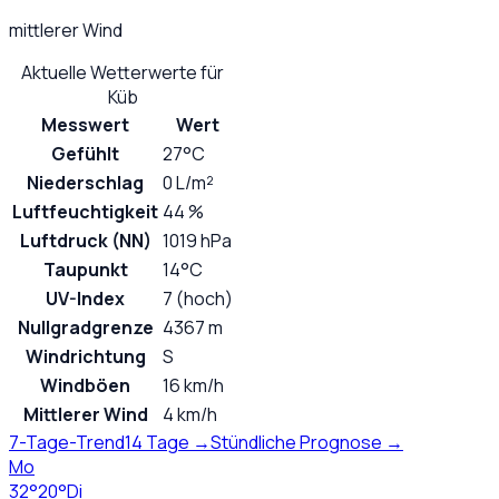
mittlerer Wind
Aktuelle Wetterwerte für
Küb
Messwert
Wert
Gefühlt
27°C
Niederschlag
0 L/m²
Luftfeuchtigkeit
44 %
Luftdruck (NN)
1019 hPa
Taupunkt
14°C
UV-Index
7 (hoch)
Nullgradgrenze
4367 m
Windrichtung
S
Windböen
16 km/h
Mittlerer Wind
4 km/h
7-Tage-Trend
14 Tage →
Stündliche Prognose →
Mo
32
°
20
°
Di