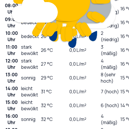
08:00
1
wolkig
23
°C
0,0
L/m²
16 
Uhr
(niedrig)
09:00
1
bedeckt
25
°C
0,0
L/m²
16 
Uhr
(niedrig)
10:00
2
bedeckt
26
°C
0,0
L/m²
16 
Uhr
(niedrig)
11:00
stark
3
26
°C
0,0
L/m²
16 
Uhr
bewölkt
(mäßig)
12:00
stark
4
27
°C
0,0
L/m²
16 
Uhr
bewölkt
(mäßig)
13:00
8 (sehr
sonnig
29
°C
0,0
L/m²
15 
Uhr
hoch)
14:00
leicht
31
°C
0,0
L/m²
7 (hoch)
15 
Uhr
bewölkt
15:00
leicht
32
°C
0,0
L/m²
6 (hoch)
14 
Uhr
bewölkt
16:00
4
sonnig
32
°C
0,0
L/m²
15 
Uhr
(mäßig)