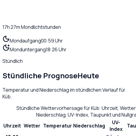
17h 27m
Mondlichtstunden
Mondaufgang
00:59 Uhr
Monduntergang
18:26 Uhr
Stündlich
Stündliche Prognose
Heute
Temperatur und Niederschlag im stündlichen Verlauf für
Küb
.
Stündliche Wettervorhersage für
Küb
: Uhrzeit, Wette
Niederschlag, UV-Index, Taupunkt und Nullg
UV-
Uhrzeit
Wetter
Temperatur
Niederschlag
Tau
Index