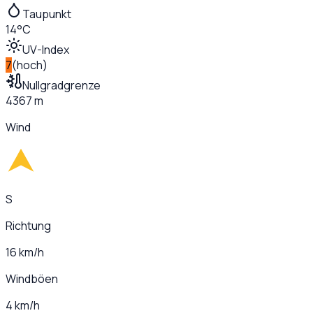
Taupunkt
14°C
UV-Index
7
(
hoch
)
Nullgradgrenze
4367 m
Wind
S
Richtung
16 km/h
Windböen
4 km/h