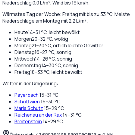
Niederschlag
0,0
L/m², Wind bis
19
km/h.
Wärmstes Tag der Woche: Freitag mit bis zu 33 °C. Meiste
Niederschläge am Montag mit 2,2 L/m².
Heute
14
–
31
°C,
leicht bewölkt
Morgen
20
–
32
°C,
wolkig
Montag
21
–
30
°C,
örtlich leichte Gewitter
Dienstag
16
–
27
°C,
sonnig
Mittwoch
14
–
26
°C,
sonnig
Donnerstag
14
–
30
°C,
sonnig
Freitag
18
–
33
°C,
leicht bewölkt
Wetter in der Umgebung:
Payerbach
15
–
31
°C
Schottwien
15
–
30
°C
Maria Schutz
15
–
29
°C
Reichenau an der Rax
14
–
31
°C
Breitenstein
14
–
29
°C
Österreich
·
·
47,68076
°N
15,88039
°O
|
516
m ü. NN