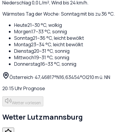
Niederschlag
0,0
L/m², Wind bis
24
km/h.
Wärmstes Tag der Woche: Sonntag mit bis zu 36 °C.
Heute
21
–
30
°C,
wolkig
Morgen
17
–
33
°C,
sonnig
Sonntag
21
–
36
°C,
leicht bewölkt
Montag
23
–
34
°C,
leicht bewölkt
Dienstag
20
–
31
°C,
sonnig
Mittwoch
19
–
31
°C,
sonnig
Donnerstag
16
–
33
°C,
sonnig
Österreich
·
·
47,46817
°N
16,63454
°O
|
210
m ü. NN
20:15
Uhr
Prognose
Wetter vorlesen
Wetter
Lutzmannsburg