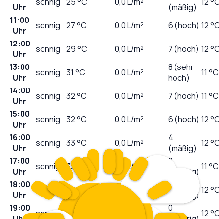
sonnig
25
°C
0,0
L/m²
12 °
Uhr
(mäßig)
11:00
sonnig
27
°C
0,0
L/m²
6 (hoch)
12 °
Uhr
12:00
sonnig
29
°C
0,0
L/m²
7 (hoch)
12 °
Uhr
13:00
8 (sehr
sonnig
31
°C
0,0
L/m²
11 °C
Uhr
hoch)
14:00
sonnig
32
°C
0,0
L/m²
7 (hoch)
11 °C
Uhr
15:00
sonnig
32
°C
0,0
L/m²
6 (hoch)
12 °
Uhr
16:00
4
sonnig
33
°C
0,0
L/m²
12 °
Uhr
(mäßig)
17:00
2
sonnig
33
°C
0,0
L/m²
11 °C
Uhr
(niedrig)
18:00
1
sonnig
32
°C
0,0
L/m²
12 °
Uhr
(niedrig)
19:00
0
sonnig
32
°C
0,0
L/m²
12 °
Uhr
(niedrig)