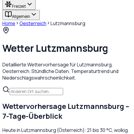
Freizeit
Allgemein
Home
Oesterreich
Lutzmannsburg
Wetter
Lutzmannsburg
Detaillierte Wettervorhersage für
Lutzmannsburg
,
Oesterreich
. Stündliche Daten, Temperaturtrend und
Niederschlagswahrscheinlichkeit.
Wettervorhersage
Lutzmannsburg
–
7-Tage-Überblick
Heute in
Lutzmannsburg
(
Österreich
):
21
bis
30
°C,
wolkig
.