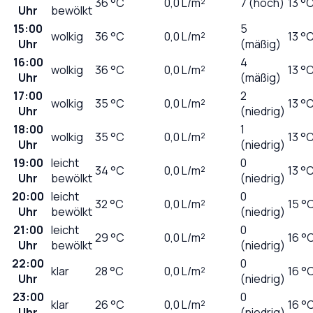
36
°C
0,0
L/m²
7 (hoch)
13 °
Uhr
bewölkt
15:00
5
wolkig
36
°C
0,0
L/m²
13 °
Uhr
(mäßig)
16:00
4
wolkig
36
°C
0,0
L/m²
13 °
Uhr
(mäßig)
17:00
2
wolkig
35
°C
0,0
L/m²
13 °
Uhr
(niedrig)
18:00
1
wolkig
35
°C
0,0
L/m²
13 °
Uhr
(niedrig)
19:00
leicht
0
34
°C
0,0
L/m²
13 °
Uhr
bewölkt
(niedrig)
20:00
leicht
0
32
°C
0,0
L/m²
15 °
Uhr
bewölkt
(niedrig)
21:00
leicht
0
29
°C
0,0
L/m²
16 °
Uhr
bewölkt
(niedrig)
22:00
0
klar
28
°C
0,0
L/m²
16 °
Uhr
(niedrig)
23:00
0
klar
26
°C
0,0
L/m²
16 °
Uhr
(niedrig)