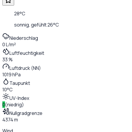
28
°C
sonnig
, gefühlt
26
°C
Niederschlag
0 L/m²
Luftfeuchtigkeit
33 %
Luftdruck (NN)
1019 hPa
Taupunkt
10°C
UV-Index
0
(
niedrig
)
Nullgradgrenze
4374 m
Wind