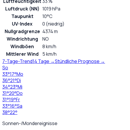
Luftfeuchtigkeit
33 %
Luftdruck (NN)
1019 hPa
Taupunkt
10°C
UV-Index
0 (niedrig)
Nullgradgrenze
4374 m
Windrichtung
NO
Windböen
8 km/h
Mittlerer Wind
5 km/h
7-Tage-Trend
14 Tage →
Stündliche Prognose →
So
33
°
17
°
Mo
36
°
21
°
Di
34
°
23
°
Mi
31
°
20
°
Do
31
°
19
°
Fr
33
°
16
°
Sa
38
°
22
°
Sonnen-/Mondereignisse