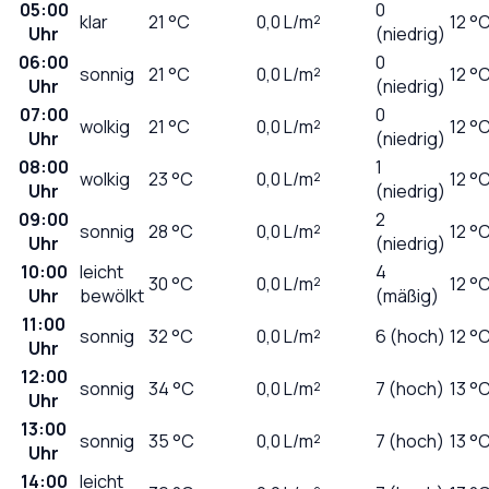
05:00
0
klar
21
°C
0,0
L/m²
12 °
Uhr
(niedrig)
06:00
0
sonnig
21
°C
0,0
L/m²
12 °
Uhr
(niedrig)
07:00
0
wolkig
21
°C
0,0
L/m²
12 °
Uhr
(niedrig)
08:00
1
wolkig
23
°C
0,0
L/m²
12 °
Uhr
(niedrig)
09:00
2
sonnig
28
°C
0,0
L/m²
12 °
Uhr
(niedrig)
10:00
leicht
4
30
°C
0,0
L/m²
12 °
Uhr
bewölkt
(mäßig)
11:00
sonnig
32
°C
0,0
L/m²
6 (hoch)
12 °
Uhr
12:00
sonnig
34
°C
0,0
L/m²
7 (hoch)
13 °
Uhr
13:00
sonnig
35
°C
0,0
L/m²
7 (hoch)
13 °
Uhr
14:00
leicht