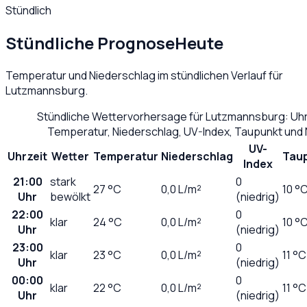
Stündlich
Stündliche Prognose
Heute
Temperatur und Niederschlag im stündlichen Verlauf für
Lutzmannsburg
.
Stündliche Wettervorhersage für
Lutzmannsburg
: Uh
Temperatur, Niederschlag, UV-Index, Taupunkt und
UV-
Uhrzeit
Wetter
Temperatur
Niederschlag
Tau
Index
21:00
stark
0
27
°C
0,0
L/m²
10 °
Uhr
bewölkt
(niedrig)
22:00
0
klar
24
°C
0,0
L/m²
10 °
Uhr
(niedrig)
23:00
0
klar
23
°C
0,0
L/m²
11 °C
Uhr
(niedrig)
00:00
0
klar
22
°C
0,0
L/m²
11 °C
Uhr
(niedrig)