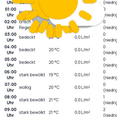
Uhr
Gewitter
(niedri
01:00
0
leichter Regen
20
°C
1,7
L/m²
Uhr
(niedri
02:00
örtlich
0
20
°C
0,1
L/m²
Uhr
Regenschauer
(niedri
03:00
0
bedeckt
20
°C
0,0
L/m²
Uhr
(niedri
04:00
0
bedeckt
20
°C
0,0
L/m²
Uhr
(niedri
05:00
0
bedeckt
20
°C
0,0
L/m²
Uhr
(niedri
06:00
0
stark bewölkt
19
°C
0,0
L/m²
Uhr
(niedri
07:00
0
wolkig
20
°C
0,0
L/m²
Uhr
(niedri
08:00
1
stark bewölkt
21
°C
0,0
L/m²
Uhr
(niedri
09:00
2
stark bewölkt
21
°C
0,0
L/m²
Uhr
(niedri