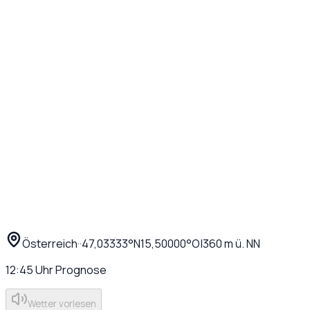
Österreich
·
·
47,03333
°N
15,50000
°O
|
360
m ü. NN
12:45
Uhr
Prognose
Wetter vorlesen