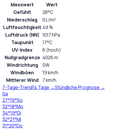
Messwert
Wert
Gefühlt
28°C
Niederschlag
0 L/m²
Luftfeuchtigkeit
49 %
Luftdruck (NN)
1017 hPa
Taupunkt
17°C
UV-Index
6 (hoch)
Nullgradgrenze
4026 m
Windrichtung
SW
Windböen
19 km/h
Mittlerer Wind
7 km/h
7-Tage-Trend
14 Tage →
Stündliche Prognose →
Sa
27
°
19
°
So
32
°
18
°
Mo
34
°
19
°
Di
32
°
21
°
Mi
31
°
20
°
Do