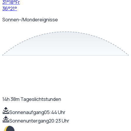
31
°
18
°
Fr
36
°
21
°
Sonnen-/Mondereignisse
14h 38m
Tageslichtstunden
Sonnenaufgang
05:44 Uhr
Sonnenuntergang
20:23 Uhr