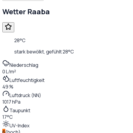
Wetter
Raaba
28
°C
stark bewölkt
, gefühlt
28
°C
Niederschlag
0 L/m²
Luftfeuchtigkeit
49 %
Luftdruck (NN)
1017 hPa
Taupunkt
17°C
UV-Index
6
(
hoch
)