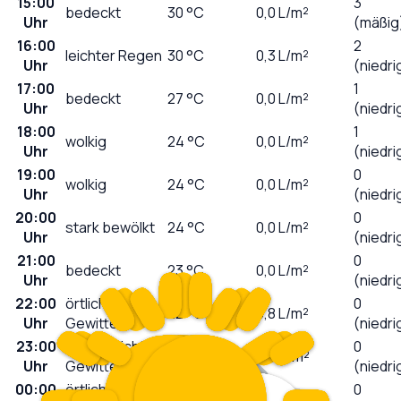
15:00
3
bedeckt
30
°C
0,0
L/m²
Uhr
(mäßig
16:00
2
leichter Regen
30
°C
0,3
L/m²
Uhr
(niedri
17:00
1
bedeckt
27
°C
0,0
L/m²
Uhr
(niedri
18:00
1
wolkig
24
°C
0,0
L/m²
Uhr
(niedri
19:00
0
wolkig
24
°C
0,0
L/m²
Uhr
(niedri
20:00
0
stark bewölkt
24
°C
0,0
L/m²
Uhr
(niedri
21:00
0
bedeckt
23
°C
0,0
L/m²
Uhr
(niedri
22:00
örtlich leichte
0
22
°C
0,8
L/m²
Uhr
Gewitter
(niedri
23:00
örtlich leichte
0
21
°C
4,8
L/m²
Uhr
Gewitter
(niedri
00:00
örtlich leichte
0
20
°C
6,1
L/m²