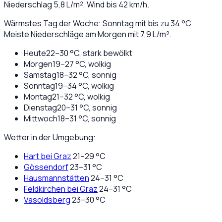
Niederschlag
5,8
L/m², Wind bis
42
km/h.
Wärmstes Tag der Woche: Sonntag mit bis zu 34 °C.
Meiste Niederschläge am Morgen mit 7,9 L/m².
Heute
22
–
30
°C,
stark bewölkt
Morgen
19
–
27
°C,
wolkig
Samstag
18
–
32
°C,
sonnig
Sonntag
19
–
34
°C,
wolkig
Montag
21
–
32
°C,
wolkig
Dienstag
20
–
31
°C,
sonnig
Mittwoch
18
–
31
°C,
sonnig
Wetter in der Umgebung:
Hart bei Graz
21
–
29
°C
Gössendorf
23
–
31
°C
Hausmannstätten
24
–
31
°C
Feldkirchen bei Graz
24
–
31
°C
Vasoldsberg
23
–
30
°C