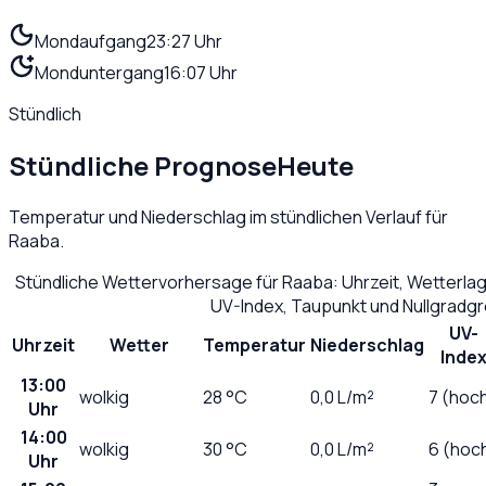
Mondaufgang
23:27 Uhr
Monduntergang
16:07 Uhr
Stündlich
Stündliche Prognose
Heute
Temperatur und Niederschlag im stündlichen Verlauf für
Raaba
.
Stündliche Wettervorhersage für
Raaba
: Uhrzeit, Wetterla
UV-Index, Taupunkt und Nullgradg
UV-
Uhrzeit
Wetter
Temperatur
Niederschlag
Inde
13:00
wolkig
28
°C
0,0
L/m²
7 (hoc
Uhr
14:00
wolkig
30
°C
0,0
L/m²
6 (hoc
Uhr