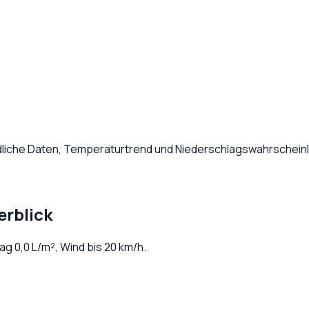
dliche Daten, Temperaturtrend und Niederschlagswahrscheinli
erblick
lag
0,0
L/m², Wind bis
20
km/h.