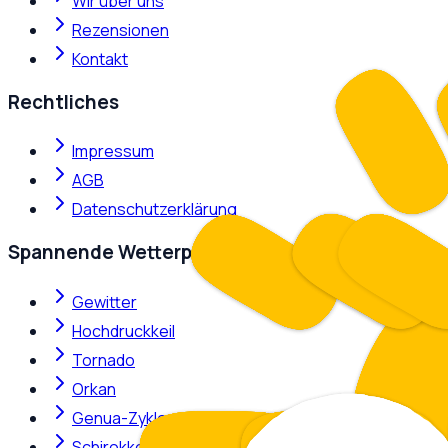
Wir über uns
Rezensionen
Kontakt
Rechtliches
Impressum
AGB
Datenschutzerklärung
Spannende Wetterphänomene
Gewitter
Hochdruckkeil
Tornado
Orkan
Genua-Zyklone
Schirokko