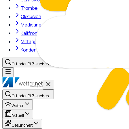
Trombe
Okklusion
Medicane
Kaltfront
Mittagshitze
Kondensstreifen
Ort oder PLZ suchen…
Ort oder PLZ suchen…
Wetter
Aktuell
Gesundheit