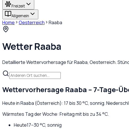
Freizeit
Allgemein
Home
Oesterreich
Raaba
Wetter
Raaba
Detaillierte Wettervorhersage für
Raaba
,
Oesterreich
. Stün
Wettervorhersage
Raaba
– 7-Tage-Üb
Heute in
Raaba
(
Österreich
):
17
bis
30
°C,
sonnig
. Niedersch
Wärmstes Tag der Woche: Freitag mit bis zu 34 °C.
Heute
17
–
30
°C,
sonnig