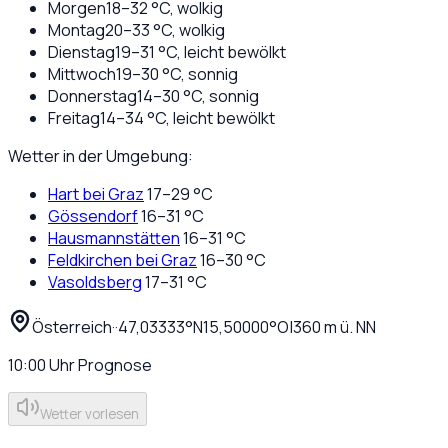
Morgen
18
–
32
°C,
wolkig
Montag
20
–
33
°C,
wolkig
Dienstag
19
–
31
°C,
leicht bewölkt
Mittwoch
19
–
30
°C,
sonnig
Donnerstag
14
–
30
°C,
sonnig
Freitag
14
–
34
°C,
leicht bewölkt
Wetter in der Umgebung:
Hart bei Graz
17
–
29
°C
Gössendorf
16
–
31
°C
Hausmannstätten
16
–
31
°C
Feldkirchen bei Graz
16
–
30
°C
Vasoldsberg
17
–
31
°C
Österreich
·
·
47,03333
°N
15,50000
°O
|
360
m ü. NN
10:00
Uhr
Prognose
Wetter vorlesen