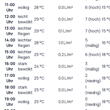
11:00
wolkig
28
°C
0,0
L/m²
6 (hoch)
15 °
Uhr
12:00
leicht
29
°C
0,0
L/m²
7 (hoch)
15 °
Uhr
bewölkt
13:00
leichter
29
°C
0,1
L/m²
7 (hoch)
15 °
Uhr
Regen
14:00
leichter
5
28
°C
1,0
L/m²
16 °
Uhr
Regen
(mäßig)
15:00
leichter
25
°C
0,2
L/m²
6 (hoch)
18 °
Uhr
Regen
16:00
stark
3
24
°C
0,0
L/m²
18 °
Uhr
bewölkt
(mäßig)
17:00
2
wolkig
25
°C
0,0
L/m²
18 °
Uhr
(niedrig)
18:00
stark
1
25
°C
0,0
L/m²
18 °
Uhr
bewölkt
(niedrig)
19:00
0
wolkig
25
°C
0,0
L/m²
18 °
Uhr
(niedrig)