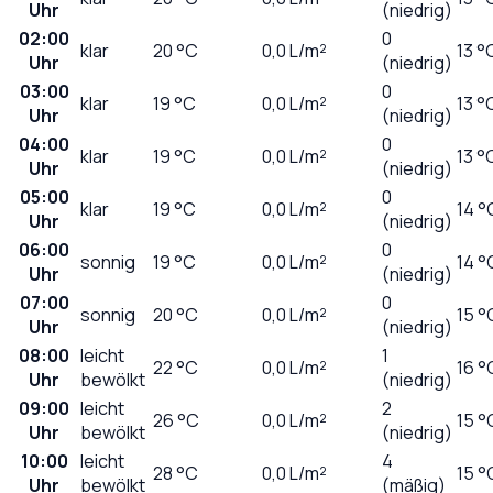
Uhr
(niedrig)
02:00
0
klar
20
°C
0,0
L/m²
13 °
Uhr
(niedrig)
03:00
0
klar
19
°C
0,0
L/m²
13 °
Uhr
(niedrig)
04:00
0
klar
19
°C
0,0
L/m²
13 °
Uhr
(niedrig)
05:00
0
klar
19
°C
0,0
L/m²
14 °
Uhr
(niedrig)
06:00
0
sonnig
19
°C
0,0
L/m²
14 °
Uhr
(niedrig)
07:00
0
sonnig
20
°C
0,0
L/m²
15 °
Uhr
(niedrig)
08:00
leicht
1
22
°C
0,0
L/m²
16 °
Uhr
bewölkt
(niedrig)
09:00
leicht
2
26
°C
0,0
L/m²
15 °
Uhr
bewölkt
(niedrig)
10:00
leicht
4
28
°C
0,0
L/m²
15 °
Uhr
bewölkt
(mäßig)