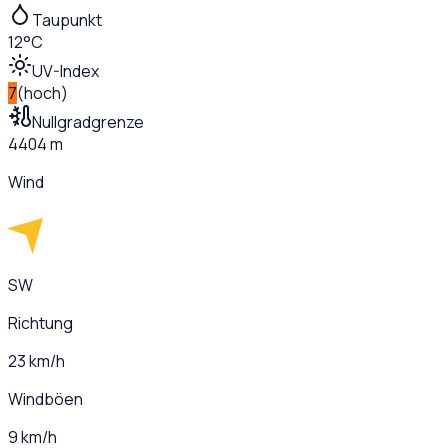
Taupunkt
12°C
UV-Index
7
(
hoch
)
Nullgradgrenze
4404 m
Wind
SW
Richtung
23 km/h
Windböen
9 km/h