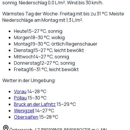
sonnig
. Niederschlag
0,0
L/m², Wind bis
30
km/h.
Wärmstes Tag der Woche: Freitag mit bis zu 31 °C. Meiste
Niederschläge am Montag mit 1,3 L/m².
Heute
15
–
27
°C,
sonnig
Morgen
18
–
30
°C,
wolkig
Montag
19
–
30
°C,
örtlich Regenschauer
Dienstag
15
–
27
°C,
leicht bewölkt
Mittwoch
14
–
27
°C,
sonnig
Donnerstag
12
–
27
°C,
sonnig
Freitag
16
–
31
°C,
leicht bewölkt
Wetter in der Umgebung:
Vorau
14
–
28
°C
Pöllau
15
–
30
°C
Bruck an der Lafnitz
15
–
29
°C
Wenigzell
14
–
27
°C
Obersaifen
15
–
28
°C
Österreich
·
·
47,38010
°N
15,85816
°O
|
715
m ü. NN