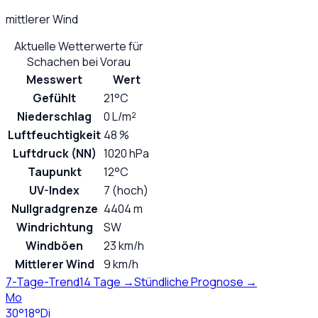
mittlerer Wind
Aktuelle Wetterwerte für
Schachen bei Vorau
Messwert
Wert
Gefühlt
21°C
Niederschlag
0 L/m²
Luftfeuchtigkeit
48 %
Luftdruck (NN)
1020 hPa
Taupunkt
12°C
UV-Index
7 (hoch)
Nullgradgrenze
4404 m
Windrichtung
SW
Windböen
23 km/h
Mittlerer Wind
9 km/h
7-Tage-Trend
14 Tage →
Stündliche Prognose →
Mo
30
°
18
°
Di