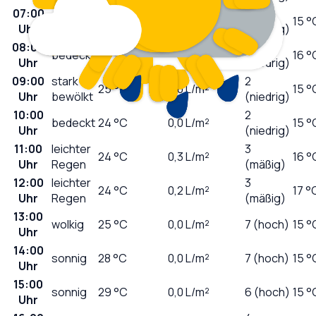
07:00
0
wolkig
19
°C
0,0
L/m²
15 °
Uhr
(niedrig)
08:00
1
bedeckt
23
°C
0,0
L/m²
16 °
Uhr
(niedrig)
09:00
stark
2
25
°C
0,0
L/m²
15 °
Uhr
bewölkt
(niedrig)
10:00
2
bedeckt
24
°C
0,0
L/m²
15 °
Uhr
(niedrig)
11:00
leichter
3
24
°C
0,3
L/m²
16 °
Uhr
Regen
(mäßig)
12:00
leichter
3
24
°C
0,2
L/m²
17 °
Uhr
Regen
(mäßig)
13:00
wolkig
25
°C
0,0
L/m²
7 (hoch)
15 °
Uhr
14:00
sonnig
28
°C
0,0
L/m²
7 (hoch)
15 °
Uhr
15:00
sonnig
29
°C
0,0
L/m²
6 (hoch)
15 °
Uhr