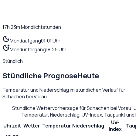
17h 23m
Mondlichtstunden
Mondaufgang
01:01 Uhr
Monduntergang
18:25 Uhr
Stündlich
Stündliche Prognose
Heute
Temperatur und Niederschlag im stündlichen Verlauf für
Schachen bei Vorau
.
Stündliche Wettervorhersage für
Schachen bei Vorau
: 
Temperatur, Niederschlag, UV-Index, Taupunkt und
UV-
Uhrzeit
Wetter
Temperatur
Niederschlag
Tau
Index