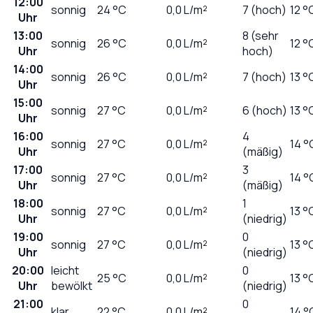
12:00
sonnig
24
°C
0,0
L/m²
7 (hoch)
12 °
Uhr
13:00
8 (sehr
sonnig
26
°C
0,0
L/m²
12 °
Uhr
hoch)
14:00
sonnig
26
°C
0,0
L/m²
7 (hoch)
13 °
Uhr
15:00
sonnig
27
°C
0,0
L/m²
6 (hoch)
13 °
Uhr
16:00
4
sonnig
27
°C
0,0
L/m²
14 °
Uhr
(mäßig)
17:00
3
sonnig
27
°C
0,0
L/m²
14 °
Uhr
(mäßig)
18:00
1
sonnig
27
°C
0,0
L/m²
13 °
Uhr
(niedrig)
19:00
0
sonnig
27
°C
0,0
L/m²
13 °
Uhr
(niedrig)
20:00
leicht
0
25
°C
0,0
L/m²
13 °
Uhr
bewölkt
(niedrig)
21:00
0
klar
22
°C
0,0
L/m²
14 °