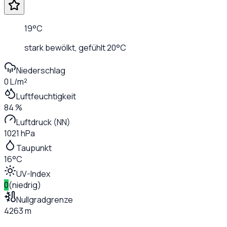
19
°C
stark bewölkt
, gefühlt
20
°C
Niederschlag
0 L/m²
Luftfeuchtigkeit
84 %
Luftdruck (NN)
1021 hPa
Taupunkt
16°C
UV-Index
0
(
niedrig
)
Nullgradgrenze
4263 m