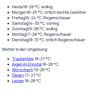
Heute
18
–
28
°C,
wolkig
Morgen
18
–
25
°C,
örtlich leichte Gewitter
Freitag
16
–
24
°C,
Regenschauer
Samstag
14
–
30
°C,
sonnig
Sonntag
19
–
28
°C,
wolkig
Montag
17
–
28
°C,
Regenschauer
Dienstag
18
–
31
°C,
örtlich Regenschauer
Wetter in der Umgebung:
Trautenfels
18
–
27
°C
Aigen im Ennstal
18
–
28
°C
Wörschach
19
–
28
°C
Öblarn
17
–
27
°C
Liezen
18
–
28
°C