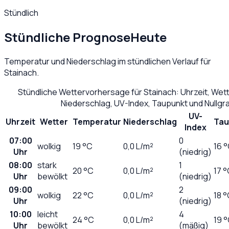
Stündlich
Stündliche Prognose
Heute
Temperatur und Niederschlag im stündlichen Verlauf für
Stainach
.
Stündliche Wettervorhersage für
Stainach
: Uhrzeit, We
Niederschlag, UV-Index, Taupunkt und Nullg
UV-
Uhrzeit
Wetter
Temperatur
Niederschlag
Tau
Index
07:00
0
wolkig
19
°C
0,0
L/m²
16 
Uhr
(niedrig)
08:00
stark
1
20
°C
0,0
L/m²
17 
Uhr
bewölkt
(niedrig)
09:00
2
wolkig
22
°C
0,0
L/m²
18 
Uhr
(niedrig)
10:00
leicht
4
24
°C
0,0
L/m²
19 
Uhr
bewölkt
(mäßig)