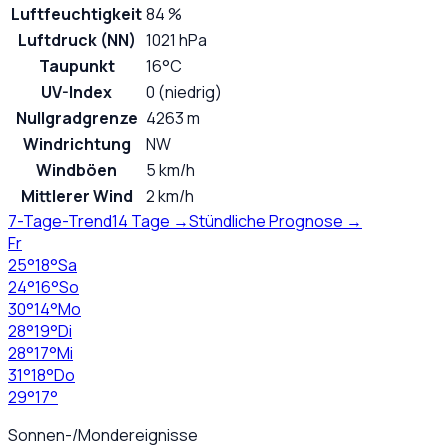
Luftfeuchtigkeit
84 %
Luftdruck (NN)
1021 hPa
Taupunkt
16°C
UV-Index
0 (niedrig)
Nullgradgrenze
4263 m
Windrichtung
NW
Windböen
5 km/h
Mittlerer Wind
2 km/h
7-Tage-Trend
14 Tage →
Stündliche Prognose →
Fr
25
°
18
°
Sa
24
°
16
°
So
30
°
14
°
Mo
28
°
19
°
Di
28
°
17
°
Mi
31
°
18
°
Do
29
°
17
°
Sonnen-/Mondereignisse