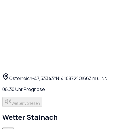
Österreich
·
·
47,53343
°N
14,10872
°O
|
663
m ü. NN
06:30
Uhr
Prognose
Wetter vorlesen
Wetter
Stainach