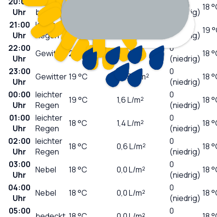
20:00
stark
0
25
°C
0,0
L/m²
18 
Uhr
bewölkt
(niedrig)
21:00
leichter
0
22
°C
0,4
L/m²
19 
Uhr
Regen
(niedrig)
22:00
0
Gewitter
20
°C
1,9
L/m²
18 
Uhr
(niedrig)
23:00
0
Gewitter
19
°C
16,5
L/m²
18 
Uhr
(niedrig)
00:00
leichter
0
19
°C
1,6
L/m²
18 
Uhr
Regen
(niedrig)
01:00
leichter
0
18
°C
1,4
L/m²
18 
Uhr
Regen
(niedrig)
02:00
leichter
0
18
°C
0,6
L/m²
18 
Uhr
Regen
(niedrig)
03:00
0
Nebel
18
°C
0,0
L/m²
18 
Uhr
(niedrig)
04:00
0
Nebel
18
°C
0,0
L/m²
18 
Uhr
(niedrig)
05:00
0
bedeckt
18
°C
0,0
L/m²
18 