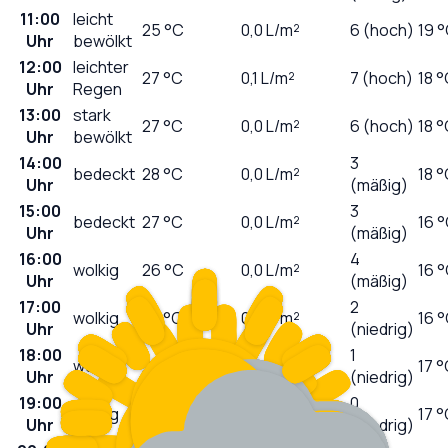
11:00
leicht
25
°C
0,0
L/m²
6 (hoch)
19 
Uhr
bewölkt
12:00
leichter
27
°C
0,1
L/m²
7 (hoch)
18 
Uhr
Regen
13:00
stark
27
°C
0,0
L/m²
6 (hoch)
18 
Uhr
bewölkt
14:00
3
bedeckt
28
°C
0,0
L/m²
18 
Uhr
(mäßig)
15:00
3
bedeckt
27
°C
0,0
L/m²
16 
Uhr
(mäßig)
16:00
4
wolkig
26
°C
0,0
L/m²
16 
Uhr
(mäßig)
17:00
2
wolkig
27
°C
0,0
L/m²
16 
Uhr
(niedrig)
18:00
1
wolkig
27
°C
0,0
L/m²
17 
Uhr
(niedrig)
19:00
0
wolkig
26
°C
0,0
L/m²
17 
Uhr
(niedrig)