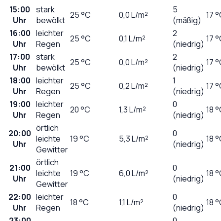
15:00
stark
5
25
°C
0,0
L/m²
17 
Uhr
bewölkt
(mäßig)
16:00
leichter
2
25
°C
0,1
L/m²
17 
Uhr
Regen
(niedrig)
17:00
stark
2
25
°C
0,0
L/m²
17 
Uhr
bewölkt
(niedrig)
18:00
leichter
1
25
°C
0,2
L/m²
17 
Uhr
Regen
(niedrig)
19:00
leichter
0
20
°C
1,3
L/m²
18 
Uhr
Regen
(niedrig)
örtlich
20:00
0
leichte
19
°C
5,3
L/m²
18 
Uhr
(niedrig)
Gewitter
örtlich
21:00
0
leichte
19
°C
6,0
L/m²
18 
Uhr
(niedrig)
Gewitter
22:00
leichter
0
18
°C
1,1
L/m²
18 
Uhr
Regen
(niedrig)
23:00
0