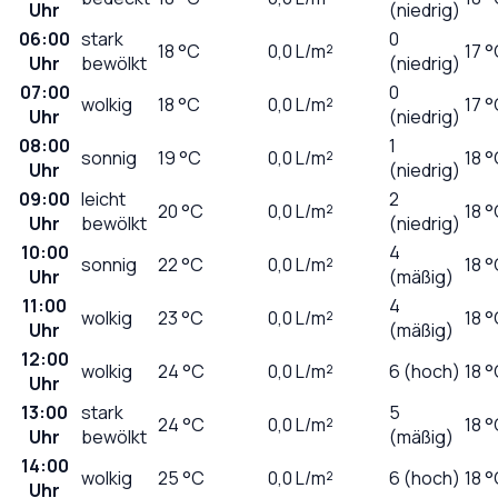
Uhr
(niedrig)
06:00
stark
0
18
°C
0,0
L/m²
17 
Uhr
bewölkt
(niedrig)
07:00
0
wolkig
18
°C
0,0
L/m²
17 
Uhr
(niedrig)
08:00
1
sonnig
19
°C
0,0
L/m²
18 
Uhr
(niedrig)
09:00
leicht
2
20
°C
0,0
L/m²
18 
Uhr
bewölkt
(niedrig)
10:00
4
sonnig
22
°C
0,0
L/m²
18 
Uhr
(mäßig)
11:00
4
wolkig
23
°C
0,0
L/m²
18 
Uhr
(mäßig)
12:00
wolkig
24
°C
0,0
L/m²
6 (hoch)
18 
Uhr
13:00
stark
5
24
°C
0,0
L/m²
18 
Uhr
bewölkt
(mäßig)
14:00
wolkig
25
°C
0,0
L/m²
6 (hoch)
18 
Uhr