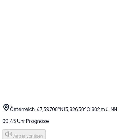
Österreich
·
·
47,39700
°N
15,82650
°O
|
802
m ü. NN
09:45
Uhr
Prognose
Wetter vorlesen