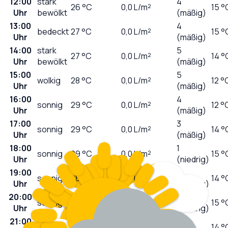
12:00
stark
4
26
°C
0,0
L/m²
15 °
Uhr
bewölkt
(mäßig)
13:00
4
bedeckt
27
°C
0,0
L/m²
15 °
Uhr
(mäßig)
14:00
stark
5
27
°C
0,0
L/m²
14 °
Uhr
bewölkt
(mäßig)
15:00
5
wolkig
28
°C
0,0
L/m²
12 °
Uhr
(mäßig)
16:00
4
sonnig
29
°C
0,0
L/m²
12 °
Uhr
(mäßig)
17:00
3
sonnig
29
°C
0,0
L/m²
14 °
Uhr
(mäßig)
18:00
1
sonnig
29
°C
0,0
L/m²
15 °
Uhr
(niedrig)
19:00
0
sonnig
28
°C
0,0
L/m²
14 °
Uhr
(niedrig)
20:00
0
sonnig
26
°C
0,0
L/m²
15 °
Uhr
(niedrig)
21:00
0
klar
22
°C
0,0
L/m²
14 °