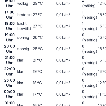
16:00
4
wolkig
29
°C
0,0
L/m²
12 °
Uhr
(mäßig)
17:00
1
bedeckt
27
°C
0,0
L/m²
15 °
Uhr
(niedrig)
18:00
leicht
1
27
°C
0,0
L/m²
15 °
Uhr
bewölkt
(niedrig)
19:00
0
sonnig
26
°C
0,0
L/m²
16 °
Uhr
(niedrig)
20:00
0
sonnig
25
°C
0,0
L/m²
16 °
Uhr
(niedrig)
21:00
0
klar
21
°C
0,0
L/m²
16 °
Uhr
(niedrig)
22:00
0
klar
19
°C
0,0
L/m²
13 °
Uhr
(niedrig)
23:00
0
klar
18
°C
0,0
L/m²
12 °
Uhr
(niedrig)
00:00
0
klar
17
°C
0,0
L/m²
11 °
Uhr
(niedrig)
01:00
0
klar
16
°C
0,0
L/m²
10 °