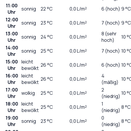
11:00
sonnig
22
°C
0,0
L/m²
6 (hoch)
9 °C
Uhr
12:00
sonnig
23
°C
0,0
L/m²
7 (hoch)
9 °C
Uhr
13:00
8 (sehr
sonnig
24
°C
0,0
L/m²
10 °
Uhr
hoch)
14:00
sonnig
25
°C
0,0
L/m²
7 (hoch)
10 °
Uhr
15:00
leicht
26
°C
0,0
L/m²
6 (hoch)
10 °
Uhr
bewölkt
16:00
leicht
4
26
°C
0,0
L/m²
10 °
Uhr
bewölkt
(mäßig)
17:00
2
wolkig
25
°C
0,0
L/m²
10 °
Uhr
(niedrig)
18:00
leicht
1
25
°C
0,0
L/m²
8 °C
Uhr
bewölkt
(niedrig)
19:00
0
sonnig
23
°C
0,0
L/m²
8 °C
Uhr
(niedrig)