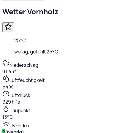
Wetter
Vornholz
25
°C
wolkig
, gefühlt
25
°C
Niederschlag
0 L/m²
Luftfeuchtigkeit
54 %
Luftdruck
929 hPa
Taupunkt
15°C
UV-Index
2
(
niedrig
)