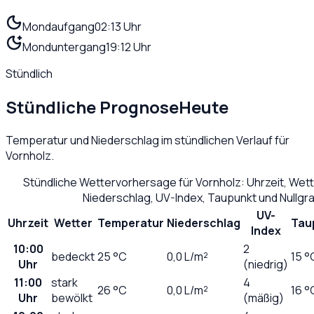
Mondaufgang
02:13 Uhr
Monduntergang
19:12 Uhr
Stündlich
Stündliche Prognose
Heute
Temperatur und Niederschlag im stündlichen Verlauf für
Vornholz
.
Stündliche Wettervorhersage für
Vornholz
: Uhrzeit, Wet
Niederschlag, UV-Index, Taupunkt und Nullg
UV-
Uhrzeit
Wetter
Temperatur
Niederschlag
Tau
Index
10:00
2
bedeckt
25
°C
0,0
L/m²
15 °
Uhr
(niedrig)
11:00
stark
4
26
°C
0,0
L/m²
16 °
Uhr
bewölkt
(mäßig)