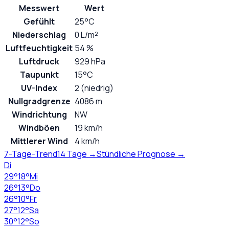
Messwert
Wert
Gefühlt
25°C
Niederschlag
0 L/m²
Luftfeuchtigkeit
54 %
Luftdruck
929 hPa
Taupunkt
15°C
UV-Index
2 (niedrig)
Nullgradgrenze
4086 m
Windrichtung
NW
Windböen
19 km/h
Mittlerer Wind
4 km/h
7-Tage-Trend
14 Tage →
Stündliche Prognose →
Di
29
°
18
°
Mi
26
°
13
°
Do
26
°
10
°
Fr
27
°
12
°
Sa
30
°
12
°
So