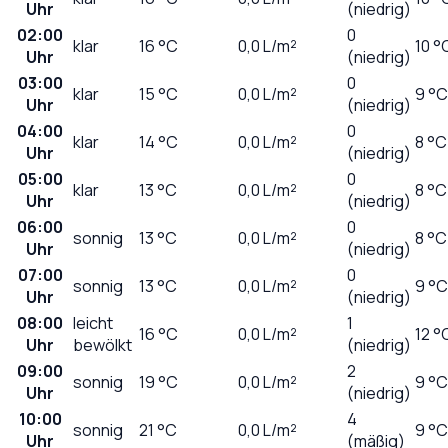
Uhr
(niedrig)
02:00
0
klar
16
°C
0,0
L/m²
10 °
Uhr
(niedrig)
03:00
0
klar
15
°C
0,0
L/m²
9 °C
Uhr
(niedrig)
04:00
0
klar
14
°C
0,0
L/m²
8 °C
Uhr
(niedrig)
05:00
0
klar
13
°C
0,0
L/m²
8 °C
Uhr
(niedrig)
06:00
0
sonnig
13
°C
0,0
L/m²
8 °C
Uhr
(niedrig)
07:00
0
sonnig
13
°C
0,0
L/m²
9 °C
Uhr
(niedrig)
08:00
leicht
1
16
°C
0,0
L/m²
12 °
Uhr
bewölkt
(niedrig)
09:00
2
sonnig
19
°C
0,0
L/m²
9 °C
Uhr
(niedrig)
10:00
4
sonnig
21
°C
0,0
L/m²
9 °C
Uhr
(mäßig)