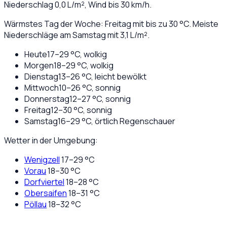
Niederschlag
0,0
L/m², Wind bis
30
km/h.
Wärmstes Tag der Woche: Freitag mit bis zu 30 °C. Meiste
Niederschläge am Samstag mit 3,1 L/m².
Heute
17
–
29
°C,
wolkig
Morgen
18
–
29
°C,
wolkig
Dienstag
13
–
26
°C,
leicht bewölkt
Mittwoch
10
–
26
°C,
sonnig
Donnerstag
12
–
27
°C,
sonnig
Freitag
12
–
30
°C,
sonnig
Samstag
16
–
29
°C,
örtlich Regenschauer
Wetter in der Umgebung:
Wenigzell
17
–
29
°C
Vorau
18
–
30
°C
Dorfviertel
18
–
28
°C
Obersaifen
18
–
31
°C
Pöllau
18
–
32
°C