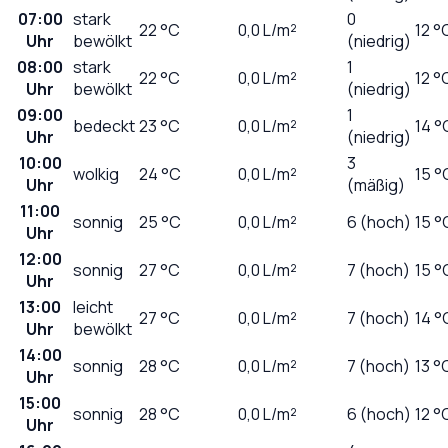
07:00
stark
0
22
°C
0,0
L/m²
12 °
Uhr
bewölkt
(niedrig)
08:00
stark
1
22
°C
0,0
L/m²
12 °
Uhr
bewölkt
(niedrig)
09:00
1
bedeckt
23
°C
0,0
L/m²
14 °
Uhr
(niedrig)
10:00
3
wolkig
24
°C
0,0
L/m²
15 °
Uhr
(mäßig)
11:00
sonnig
25
°C
0,0
L/m²
6 (hoch)
15 °
Uhr
12:00
sonnig
27
°C
0,0
L/m²
7 (hoch)
15 °
Uhr
13:00
leicht
27
°C
0,0
L/m²
7 (hoch)
14 °
Uhr
bewölkt
14:00
sonnig
28
°C
0,0
L/m²
7 (hoch)
13 °
Uhr
15:00
sonnig
28
°C
0,0
L/m²
6 (hoch)
12 °
Uhr