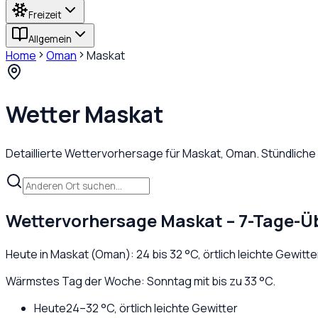
Freizeit
Allgemein
Home
Oman
Maskat
Wetter
Maskat
Detaillierte Wettervorhersage für
Maskat
,
Oman
. Stündlich
Wettervorhersage
Maskat
– 7-Tage-Ü
Heute in
Maskat
(
Oman
):
24
bis
32
°C,
örtlich leichte Gewitte
Wärmstes Tag der Woche: Sonntag mit bis zu 33 °C.
Heute
24
–
32
°C,
örtlich leichte Gewitter