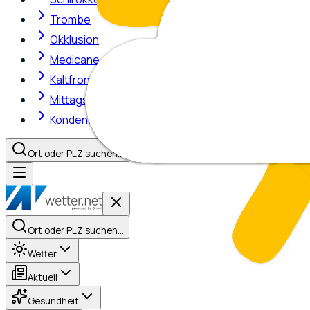
Trombe
Okklusion
Medicane
Kaltfront
Mittagshitze
Kondensstreifen
Ort oder PLZ suchen…
Ort oder PLZ suchen…
Wetter
Aktuell
Gesundheit