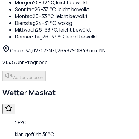
Morgen
25
–
32
°C,
leicht bewölkt
Sonntag
26
–
33
°C,
leicht bewölkt
Montag
25
–
33
°C,
leicht bewölkt
Dienstag
24
–
31
°C,
wolkig
Mittwoch
26
–
33
°C,
leicht bewölkt
Donnerstag
26
–
33
°C,
leicht bewölkt
Oman
·
·
34,02707
°N
71,26437
°O
|
849
m ü. NN
21:45
Uhr
Prognose
Wetter vorlesen
Wetter
Maskat
28
°C
klar
, gefühlt
30
°C