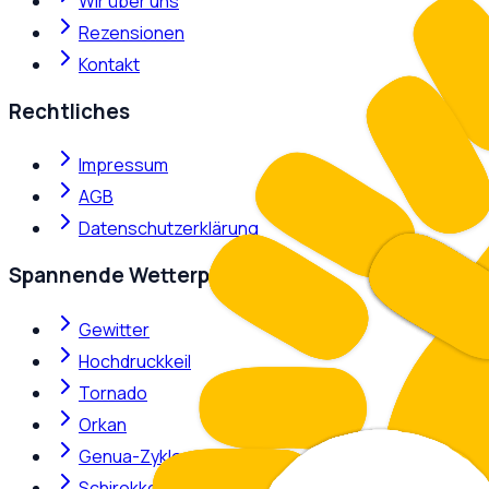
Wir über uns
Rezensionen
Kontakt
Rechtliches
Impressum
AGB
Datenschutzerklärung
Spannende Wetterphänomene
Gewitter
Hochdruckkeil
Tornado
Orkan
Genua-Zyklone
Schirokko