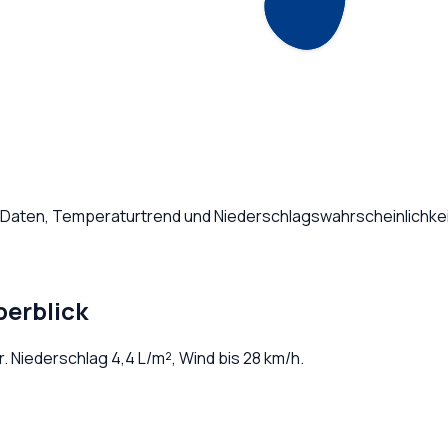
e Daten, Temperaturtrend und Niederschlagswahrscheinlichkei
berblick
r
. Niederschlag
4,4
L/m², Wind bis
28
km/h.