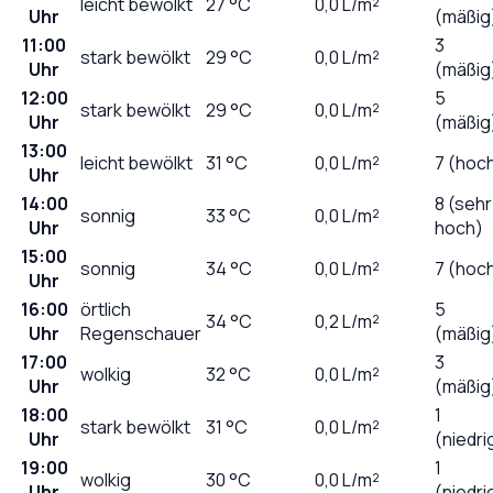
leicht bewölkt
27
°C
0,0
L/m²
Uhr
(mäßig
11:00
3
stark bewölkt
29
°C
0,0
L/m²
Uhr
(mäßig
12:00
5
stark bewölkt
29
°C
0,0
L/m²
Uhr
(mäßig
13:00
leicht bewölkt
31
°C
0,0
L/m²
7 (hoc
Uhr
14:00
8 (sehr
sonnig
33
°C
0,0
L/m²
Uhr
hoch)
15:00
sonnig
34
°C
0,0
L/m²
7 (hoc
Uhr
16:00
örtlich
5
34
°C
0,2
L/m²
Uhr
Regenschauer
(mäßig
17:00
3
wolkig
32
°C
0,0
L/m²
Uhr
(mäßig
18:00
1
stark bewölkt
31
°C
0,0
L/m²
Uhr
(niedri
19:00
1
wolkig
30
°C
0,0
L/m²
Uhr
(niedri