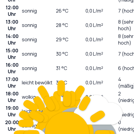
12:00
sonnig
26
°C
0,0
L/m²
7 (hoc
Uhr
13:00
8 (sehr
sonnig
28
°C
0,0
L/m²
Uhr
hoch)
14:00
8 (sehr
sonnig
29
°C
0,0
L/m²
Uhr
hoch)
15:00
sonnig
30
°C
0,0
L/m²
7 (hoc
Uhr
16:00
sonnig
31
°C
0,0
L/m²
6 (hoc
Uhr
17:00
4
leicht bewölkt
31
°C
0,0
L/m²
Uhr
(mäßig
18:00
2
wolkig
31
°C
0,0
L/m²
Uhr
(niedri
19:00
1
leicht bewölkt
31
°C
0,0
L/m²
Uhr
(niedri
20:00
0
sonnig
30
°C
0,0
L/m²
Uhr
(niedri