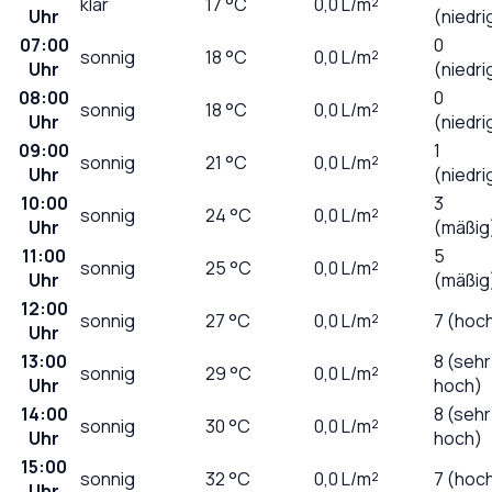
klar
17
°C
0,0
L/m²
Uhr
(niedri
07:00
0
sonnig
18
°C
0,0
L/m²
Uhr
(niedri
08:00
0
sonnig
18
°C
0,0
L/m²
Uhr
(niedri
09:00
1
sonnig
21
°C
0,0
L/m²
Uhr
(niedri
10:00
3
sonnig
24
°C
0,0
L/m²
Uhr
(mäßig
11:00
5
sonnig
25
°C
0,0
L/m²
Uhr
(mäßig
12:00
sonnig
27
°C
0,0
L/m²
7 (hoc
Uhr
13:00
8 (sehr
sonnig
29
°C
0,0
L/m²
Uhr
hoch)
14:00
8 (sehr
sonnig
30
°C
0,0
L/m²
Uhr
hoch)
15:00
sonnig
32
°C
0,0
L/m²
7 (hoc
Uhr