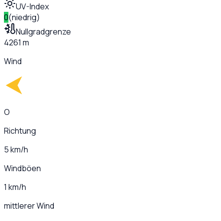
UV-Index
0
(
niedrig
)
Nullgradgrenze
4261 m
Wind
O
Richtung
5 km/h
Windböen
1 km/h
mittlerer Wind