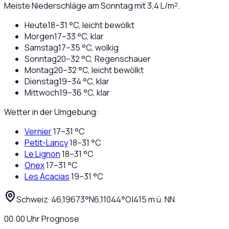
Meiste Niederschläge am Sonntag mit 3,4 L/m².
Heute
18
–
31
°C,
leicht bewölkt
Morgen
17
–
33
°C,
klar
Samstag
17
–
35
°C,
wolkig
Sonntag
20
–
32
°C,
Regenschauer
Montag
20
–
32
°C,
leicht bewölkt
Dienstag
19
–
34
°C,
klar
Mittwoch
19
–
36
°C,
klar
Wetter in der Umgebung:
Vernier
17
–
31
°C
Petit-Lancy
18
–
31
°C
Le Lignon
18
–
31
°C
Onex
17
–
31
°C
Les Acacias
19
–
31
°C
Schweiz
·
·
46,19673
°N
6,11044
°O
|
415
m ü. NN
00:00
Uhr
Prognose