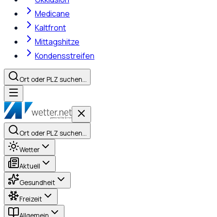
Medicane
Kaltfront
Mittagshitze
Kondensstreifen
Ort oder PLZ suchen…
Ort oder PLZ suchen…
Wetter
Aktuell
Gesundheit
Freizeit
Allgemein