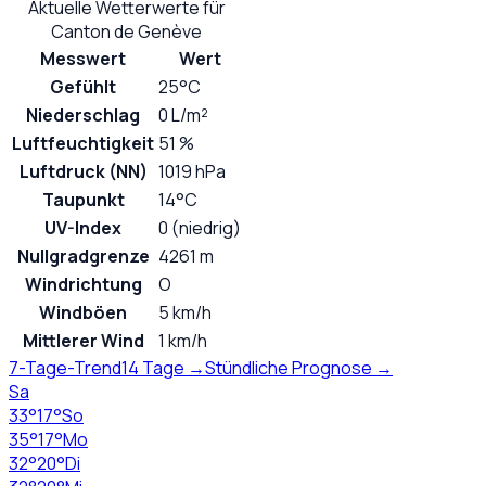
Aktuelle Wetterwerte für
Canton de Genève
Messwert
Wert
Gefühlt
25°C
Niederschlag
0 L/m²
Luftfeuchtigkeit
51 %
Luftdruck (NN)
1019 hPa
Taupunkt
14°C
UV-Index
0 (niedrig)
Nullgradgrenze
4261 m
Windrichtung
O
Windböen
5 km/h
Mittlerer Wind
1 km/h
7-Tage-Trend
14 Tage →
Stündliche Prognose →
Sa
33
°
17
°
So
35
°
17
°
Mo
32
°
20
°
Di