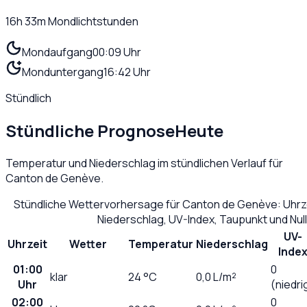
16h 33m
Mondlichtstunden
Mondaufgang
00:09 Uhr
Monduntergang
16:42 Uhr
Stündlich
Stündliche Prognose
Heute
Temperatur und Niederschlag im stündlichen Verlauf für
Canton de Genève
.
Stündliche Wettervorhersage für
Canton de Genève
: Uhr
Niederschlag, UV-Index, Taupunkt und Nu
UV-
Uhrzeit
Wetter
Temperatur
Niederschlag
Inde
01:00
0
klar
24
°C
0,0
L/m²
Uhr
(niedri
02:00
0