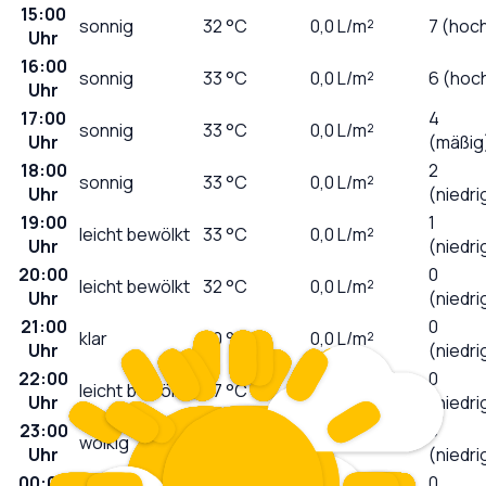
15:00
sonnig
32
°C
0,0
L/m²
7 (hoc
Uhr
16:00
sonnig
33
°C
0,0
L/m²
6 (hoc
Uhr
17:00
4
sonnig
33
°C
0,0
L/m²
Uhr
(mäßig
18:00
2
sonnig
33
°C
0,0
L/m²
Uhr
(niedri
19:00
1
leicht bewölkt
33
°C
0,0
L/m²
Uhr
(niedri
20:00
0
leicht bewölkt
32
°C
0,0
L/m²
Uhr
(niedri
21:00
0
klar
30
°C
0,0
L/m²
Uhr
(niedri
22:00
0
leicht bewölkt
27
°C
0,0
L/m²
Uhr
(niedri
23:00
0
wolkig
25
°C
0,0
L/m²
Uhr
(niedri
00:00
0