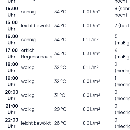
Uhr
hoch)
14:00
8 (sehr
sonnig
34
°C
0,0
L/m²
Uhr
hoch)
15:00
leicht bewölkt
34
°C
0,0
L/m²
7 (hoc
Uhr
16:00
5
sonnig
34
°C
0,1
L/m²
Uhr
(mäßig
17:00
örtlich
4
34
°C
0,3
L/m²
Uhr
Regenschauer
(mäßig
18:00
2
wolkig
32
°C
0,1
L/m²
Uhr
(niedri
19:00
1
wolkig
32
°C
0,0
L/m²
Uhr
(niedri
20:00
0
wolkig
31
°C
0,0
L/m²
Uhr
(niedri
21:00
0
wolkig
29
°C
0,0
L/m²
Uhr
(niedri
22:00
0
leicht bewölkt
26
°C
0,0
L/m²
Uhr
(niedri