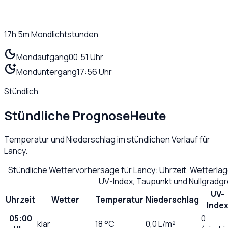
17h 5m
Mondlichtstunden
Mondaufgang
00:51 Uhr
Monduntergang
17:56 Uhr
Stündlich
Stündliche Prognose
Heute
Temperatur und Niederschlag im stündlichen Verlauf für
Lancy
.
Stündliche Wettervorhersage für
Lancy
: Uhrzeit, Wetterla
UV-Index, Taupunkt und Nullgradg
UV-
Uhrzeit
Wetter
Temperatur
Niederschlag
Inde
05:00
0
klar
18
°C
0,0
L/m²