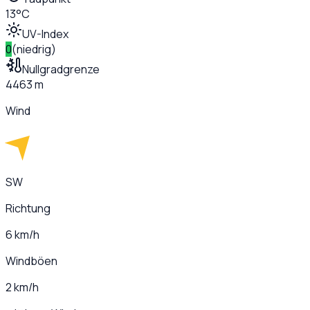
13°C
UV-Index
0
(
niedrig
)
Nullgradgrenze
4463 m
Wind
SW
Richtung
6 km/h
Windböen
2 km/h