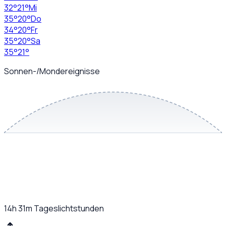
32
°
21
°
Mi
35
°
20
°
Do
34
°
20
°
Fr
35
°
20
°
Sa
35
°
21
°
Sonnen-/Mondereignisse
14h 31m
Tageslichtstunden