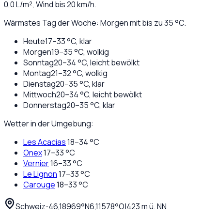
0,0
L/m², Wind bis
20
km/h.
Wärmstes Tag der Woche: Morgen mit bis zu 35 °C.
Heute
17
–
33
°C,
klar
Morgen
19
–
35
°C,
wolkig
Sonntag
20
–
34
°C,
leicht bewölkt
Montag
21
–
32
°C,
wolkig
Dienstag
20
–
35
°C,
klar
Mittwoch
20
–
34
°C,
leicht bewölkt
Donnerstag
20
–
35
°C,
klar
Wetter in der Umgebung:
Les Acacias
18
–
34
°C
Onex
17
–
33
°C
Vernier
16
–
33
°C
Le Lignon
17
–
33
°C
Carouge
18
–
33
°C
Schweiz
·
·
46,18969
°N
6,11578
°O
|
423
m ü. NN