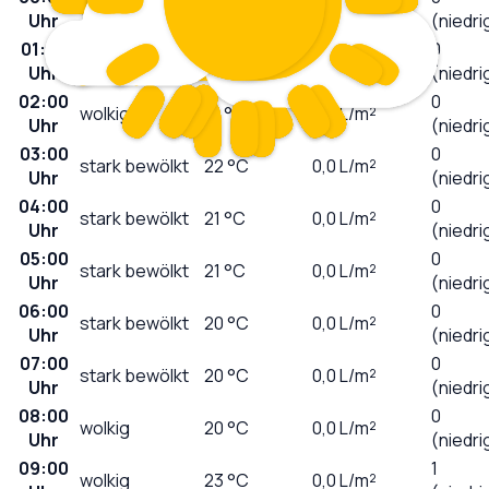
wolkig
23
°C
0,0
L/m²
Uhr
(niedri
01:00
0
wolkig
23
°C
0,0
L/m²
Uhr
(niedri
02:00
0
wolkig
21
°C
0,0
L/m²
Uhr
(niedri
03:00
0
stark bewölkt
22
°C
0,0
L/m²
Uhr
(niedri
04:00
0
stark bewölkt
21
°C
0,0
L/m²
Uhr
(niedri
05:00
0
stark bewölkt
21
°C
0,0
L/m²
Uhr
(niedri
06:00
0
stark bewölkt
20
°C
0,0
L/m²
Uhr
(niedri
07:00
0
stark bewölkt
20
°C
0,0
L/m²
Uhr
(niedri
08:00
0
wolkig
20
°C
0,0
L/m²
Uhr
(niedri
09:00
1
wolkig
23
°C
0,0
L/m²