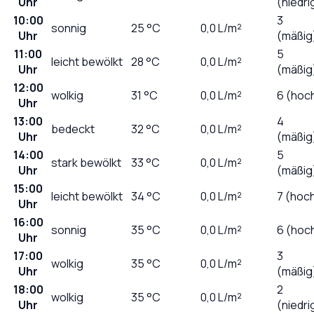
Uhr
(niedri
10:00
3
sonnig
25
°C
0,0
L/m²
Uhr
(mäßig
11:00
5
leicht bewölkt
28
°C
0,0
L/m²
Uhr
(mäßig
12:00
wolkig
31
°C
0,0
L/m²
6 (hoc
Uhr
13:00
4
bedeckt
32
°C
0,0
L/m²
Uhr
(mäßig
14:00
5
stark bewölkt
33
°C
0,0
L/m²
Uhr
(mäßig
15:00
leicht bewölkt
34
°C
0,0
L/m²
7 (hoc
Uhr
16:00
sonnig
35
°C
0,0
L/m²
6 (hoc
Uhr
17:00
3
wolkig
35
°C
0,0
L/m²
Uhr
(mäßig
18:00
2
wolkig
35
°C
0,0
L/m²
Uhr
(niedri