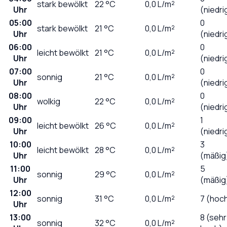
stark bewölkt
22
°C
0,0
L/m²
Uhr
(niedri
05:00
0
stark bewölkt
21
°C
0,0
L/m²
Uhr
(niedri
06:00
0
leicht bewölkt
21
°C
0,0
L/m²
Uhr
(niedri
07:00
0
sonnig
21
°C
0,0
L/m²
Uhr
(niedri
08:00
0
wolkig
22
°C
0,0
L/m²
Uhr
(niedri
09:00
1
leicht bewölkt
26
°C
0,0
L/m²
Uhr
(niedri
10:00
3
leicht bewölkt
28
°C
0,0
L/m²
Uhr
(mäßig
11:00
5
sonnig
29
°C
0,0
L/m²
Uhr
(mäßig
12:00
sonnig
31
°C
0,0
L/m²
7 (hoc
Uhr
13:00
8 (sehr
sonnig
32
°C
0,0
L/m²