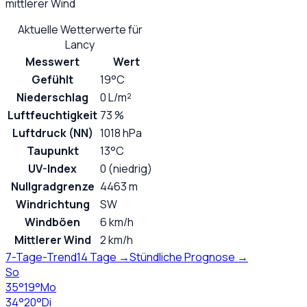
mittlerer Wind
Aktuelle Wetterwerte für
Lancy
Messwert
Wert
Gefühlt
19°C
Niederschlag
0 L/m²
Luftfeuchtigkeit
73 %
Luftdruck (NN)
1018 hPa
Taupunkt
13°C
UV-Index
0 (niedrig)
Nullgradgrenze
4463 m
Windrichtung
SW
Windböen
6 km/h
Mittlerer Wind
2 km/h
7-Tage-Trend
14 Tage →
Stündliche Prognose →
So
35
°
19
°
Mo
34
°
20
°
Di