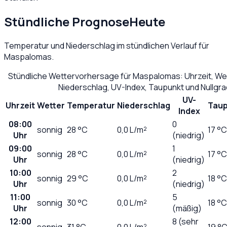
Stündliche Prognose
Heute
Temperatur und Niederschlag im stündlichen Verlauf für
Maspalomas
.
Stündliche Wettervorhersage für
Maspalomas
: Uhrzeit, W
Niederschlag, UV-Index, Taupunkt und Nullgr
UV-
Uhrzeit
Wetter
Temperatur
Niederschlag
Taup
Index
08:00
0
sonnig
28
°C
0,0
L/m²
17 °C
Uhr
(niedrig)
09:00
1
sonnig
28
°C
0,0
L/m²
17 °C
Uhr
(niedrig)
10:00
2
sonnig
29
°C
0,0
L/m²
18 °C
Uhr
(niedrig)
11:00
5
sonnig
30
°C
0,0
L/m²
18 °C
Uhr
(mäßig)
12:00
8 (sehr
sonnig
31
°C
0,0
L/m²
19 °