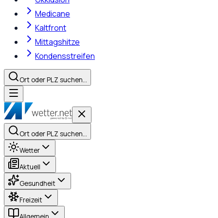
Medicane
Kaltfront
Mittagshitze
Kondensstreifen
Ort oder PLZ suchen…
Ort oder PLZ suchen…
Wetter
Aktuell
Gesundheit
Freizeit
Allgemein