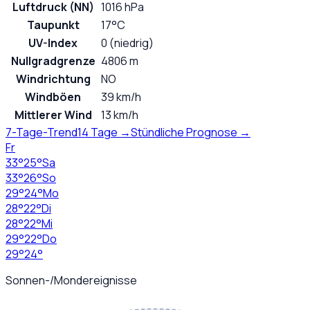
Luftdruck (NN)
1016 hPa
Taupunkt
17°C
UV-Index
0 (niedrig)
Nullgradgrenze
4806 m
Windrichtung
NO
Windböen
39 km/h
Mittlerer Wind
13 km/h
7-Tage-Trend
14 Tage →
Stündliche Prognose →
Fr
33
°
25
°
Sa
33
°
26
°
So
29
°
24
°
Mo
28
°
22
°
Di
28
°
22
°
Mi
29
°
22
°
Do
29
°
24
°
Sonnen-/Mondereignisse