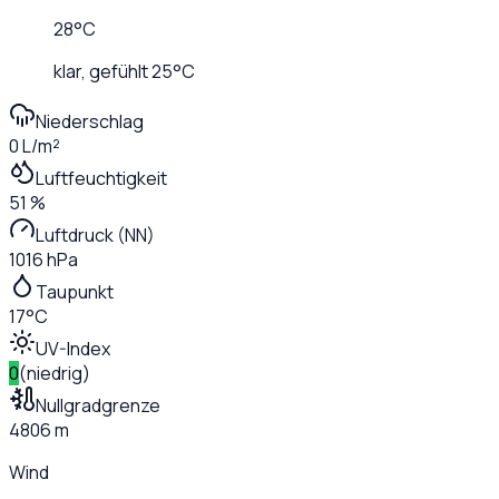
28
°C
klar
, gefühlt
25
°C
Niederschlag
0 L/m²
Luftfeuchtigkeit
51 %
Luftdruck (NN)
1016 hPa
Taupunkt
17°C
UV-Index
0
(
niedrig
)
Nullgradgrenze
4806 m
Wind