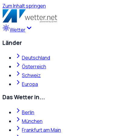
Zum Inhalt springen
Wetter
Länder
Deutschland
Österreich
Schweiz
Europa
Das Wetter in...
Berlin
München
Frankfurt am Main