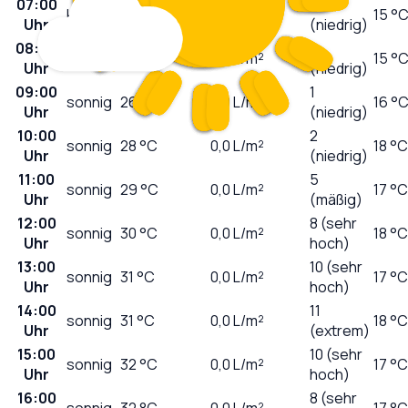
07:00
0
klar
25
°C
0,0
L/m²
15 °
Uhr
(niedrig)
08:00
0
sonnig
25
°C
0,0
L/m²
15 °
Uhr
(niedrig)
09:00
1
sonnig
26
°C
0,0
L/m²
16 °
Uhr
(niedrig)
10:00
2
sonnig
28
°C
0,0
L/m²
18 °C
Uhr
(niedrig)
11:00
5
sonnig
29
°C
0,0
L/m²
17 °C
Uhr
(mäßig)
12:00
8 (sehr
sonnig
30
°C
0,0
L/m²
18 °C
Uhr
hoch)
13:00
10 (sehr
sonnig
31
°C
0,0
L/m²
17 °C
Uhr
hoch)
14:00
11
sonnig
31
°C
0,0
L/m²
18 °C
Uhr
(extrem)
15:00
10 (sehr
sonnig
32
°C
0,0
L/m²
17 °C
Uhr
hoch)
16:00
8 (sehr
sonnig
32
°C
0,0
L/m²
17 °C