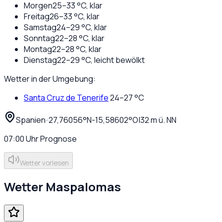
Morgen
25
–
33
°C,
klar
Freitag
26
–
33
°C,
klar
Samstag
24
–
29
°C,
klar
Sonntag
22
–
28
°C,
klar
Montag
22
–
28
°C,
klar
Dienstag
22
–
29
°C,
leicht bewölkt
Wetter in der Umgebung:
Santa Cruz de Tenerife
24
–
27
°C
Spanien
·
·
27,76056
°N
-15,58602
°O
|
32
m ü. NN
07:00
Uhr
Prognose
Wetter vorlesen
Wetter
Maspalomas