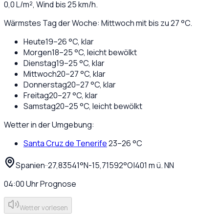
0,0
L/m², Wind bis
25
km/h.
Wärmstes Tag der Woche: Mittwoch mit bis zu 27 °C.
Heute
19
–
26
°C,
klar
Morgen
18
–
25
°C,
leicht bewölkt
Dienstag
19
–
25
°C,
klar
Mittwoch
20
–
27
°C,
klar
Donnerstag
20
–
27
°C,
klar
Freitag
20
–
27
°C,
klar
Samstag
20
–
25
°C,
leicht bewölkt
Wetter in der Umgebung:
Santa Cruz de Tenerife
23
–
26
°C
Spanien
·
·
27,83541
°N
-15,71592
°O
|
401
m ü. NN
04:00
Uhr
Prognose
Wetter vorlesen