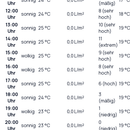
Uhr
(mäßig)
12:00
8 (sehr
sonnig
24
°C
0,0
L/m²
18 °C
Uhr
hoch)
13:00
10 (sehr
sonnig
25
°C
0,0
L/m²
19 °
Uhr
hoch)
14:00
11
sonnig
25
°C
0,0
L/m²
19 °
Uhr
(extrem)
15:00
9 (sehr
wolkig
25
°C
0,0
L/m²
19 °
Uhr
hoch)
16:00
8 (sehr
wolkig
25
°C
0,0
L/m²
19 °
Uhr
hoch)
17:00
sonnig
25
°C
0,0
L/m²
6 (hoch)
19 °
Uhr
18:00
3
sonnig
24
°C
0,0
L/m²
19 °
Uhr
(mäßig)
19:00
1
wolkig
23
°C
0,0
L/m²
19 °
Uhr
(niedrig)
20:00
0
sonnig
23
°C
0,0
L/m²
19 °
Uhr
(niedrig)