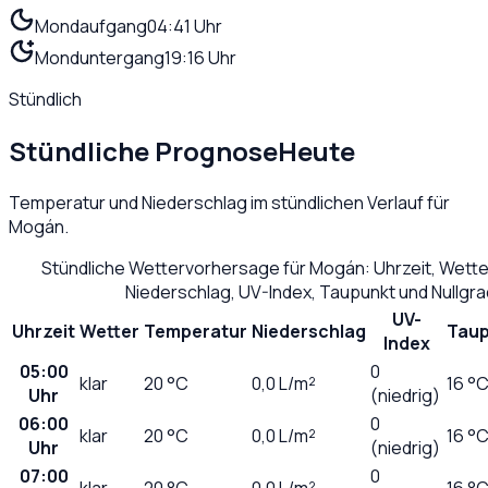
Mondaufgang
04:41 Uhr
Monduntergang
19:16 Uhr
Stündlich
Stündliche Prognose
Heute
Temperatur und Niederschlag im stündlichen Verlauf für
Mogán
.
Stündliche Wettervorhersage für
Mogán
: Uhrzeit, Wett
Niederschlag, UV-Index, Taupunkt und Nullgr
UV-
Uhrzeit
Wetter
Temperatur
Niederschlag
Taup
Index
05:00
0
klar
20
°C
0,0
L/m²
16 °
Uhr
(niedrig)
06:00
0
klar
20
°C
0,0
L/m²
16 °
Uhr
(niedrig)
07:00
0
klar
20
°C
0,0
L/m²
16 °