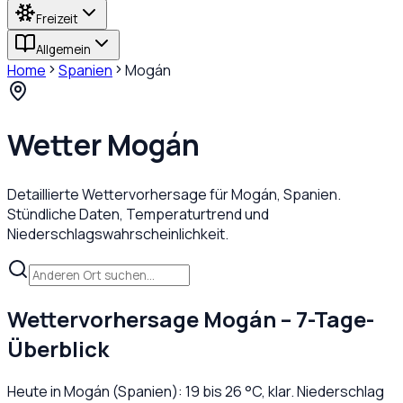
Freizeit
Allgemein
Home
Spanien
Mogán
Wetter
Mogán
Detaillierte Wettervorhersage für
Mogán
,
Spanien
.
Stündliche Daten, Temperaturtrend und
Niederschlagswahrscheinlichkeit.
Wettervorhersage
Mogán
– 7-Tage-
Überblick
Heute in
Mogán
(
Spanien
):
19
bis
26
°C,
klar
. Niederschlag