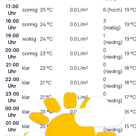
17:00
sonnig
25
°C
0,0
L/m²
6 (hoch)
19 °
Uhr
18:00
3
sonnig
24
°C
0,0
L/m²
19 °
Uhr
(mäßig)
19:00
1
wolkig
24
°C
0,0
L/m²
19 °
Uhr
(niedrig)
20:00
0
sonnig
23
°C
0,0
L/m²
19 °
Uhr
(niedrig)
21:00
0
klar
22
°C
0,0
L/m²
18 °C
Uhr
(niedrig)
22:00
0
klar
21
°C
0,0
L/m²
18 °C
Uhr
(niedrig)
23:00
0
klar
21
°C
0,0
L/m²
17 °C
Uhr
(niedrig)
00:00
0
klar
20
°C
0,0
L/m²
16 °
Uhr
(niedrig)
01:00
0
klar
20
°C
0,0
L/m²
15 °
Uhr
(niedrig)