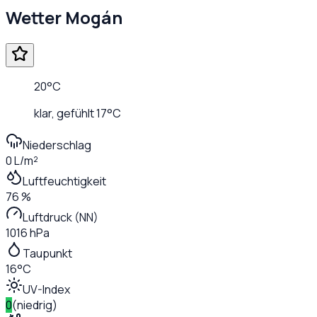
Wetter
Mogán
20
°C
klar
, gefühlt
17
°C
Niederschlag
0 L/m²
Luftfeuchtigkeit
76 %
Luftdruck (NN)
1016 hPa
Taupunkt
16°C
UV-Index
0
(
niedrig
)