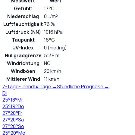
Messwert
Wert
Gefühlt
17°C
Niederschlag
0 L/m²
Luftfeuchtigkeit
76 %
Luftdruck (NN)
1016 hPa
Taupunkt
16°C
UV-Index
0 (niedrig)
Nullgradgrenze
5139 m
Windrichtung
NO
Windböen
20 km/h
Mittlerer Wind
11 km/h
7-Tage-Trend
14 Tage →
Stündliche Prognose →
Di
25
°
18
°
Mi
25
°
19
°
Do
27
°
20
°
Fr
27
°
20
°
Sa
27
°
20
°
So
25
°
20
°
Mo