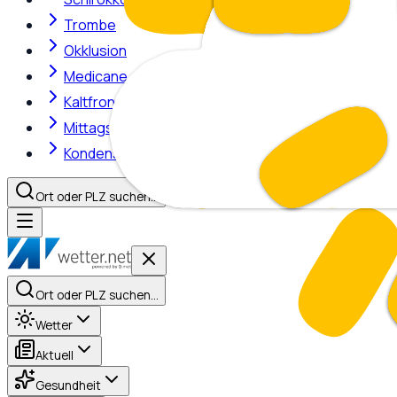
Trombe
Okklusion
Medicane
Kaltfront
Mittagshitze
Kondensstreifen
Ort oder PLZ suchen…
Ort oder PLZ suchen…
Wetter
Aktuell
Gesundheit