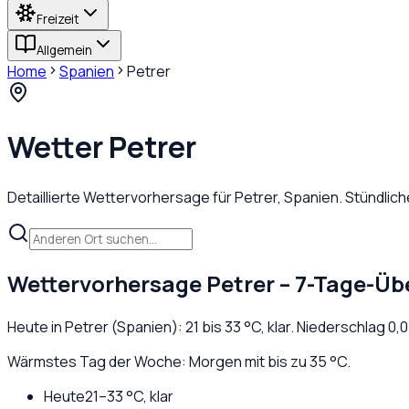
Freizeit
Allgemein
Home
Spanien
Petrer
Wetter
Petrer
Detaillierte Wettervorhersage für
Petrer
,
Spanien
. Stündlic
Wettervorhersage
Petrer
– 7-Tage-Üb
Heute in
Petrer
(
Spanien
):
21
bis
33
°C,
klar
. Niederschlag
0,0
Wärmstes Tag der Woche: Morgen mit bis zu 35 °C.
Heute
21
–
33
°C,
klar