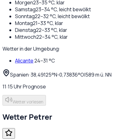
Morgen
23
–
35
°C,
klar
Samstag
23
–
34
°C,
leicht bewölkt
Sonntag
22
–
32
°C,
leicht bewölkt
Montag
21
–
33
°C,
klar
Dienstag
22
–
33
°C,
klar
Mittwoch
22
–
34
°C,
klar
Wetter in der Umgebung:
Alicante
24
–
31
°C
Spanien
·
·
38,49125
°N
-0,73836
°O
|
589
m ü. NN
11:15
Uhr
Prognose
Wetter vorlesen
Wetter
Petrer