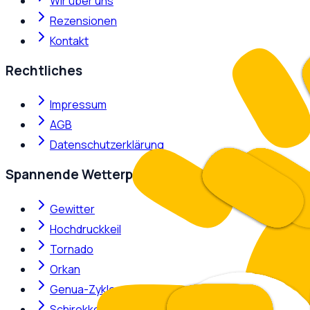
Wir über uns
Rezensionen
Kontakt
Rechtliches
Impressum
AGB
Datenschutzerklärung
Spannende Wetterphänomene
Gewitter
Hochdruckkeil
Tornado
Orkan
Genua-Zyklone
Schirokko