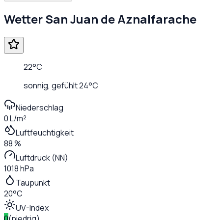
Wetter
San Juan de Aznalfarache
22
°C
sonnig
, gefühlt
24
°C
Niederschlag
0 L/m²
Luftfeuchtigkeit
88 %
Luftdruck (NN)
1018 hPa
Taupunkt
20°C
UV-Index
0
(
niedrig
)