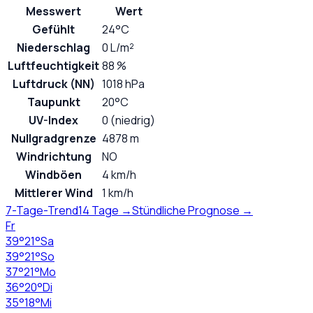
Messwert
Wert
Gefühlt
24°C
Niederschlag
0 L/m²
Luftfeuchtigkeit
88 %
Luftdruck (NN)
1018 hPa
Taupunkt
20°C
UV-Index
0 (niedrig)
Nullgradgrenze
4878 m
Windrichtung
NO
Windböen
4 km/h
Mittlerer Wind
1 km/h
7-Tage-Trend
14 Tage →
Stündliche Prognose →
Fr
39
°
21
°
Sa
39
°
21
°
So
37
°
21
°
Mo
36
°
20
°
Di
35
°
18
°
Mi