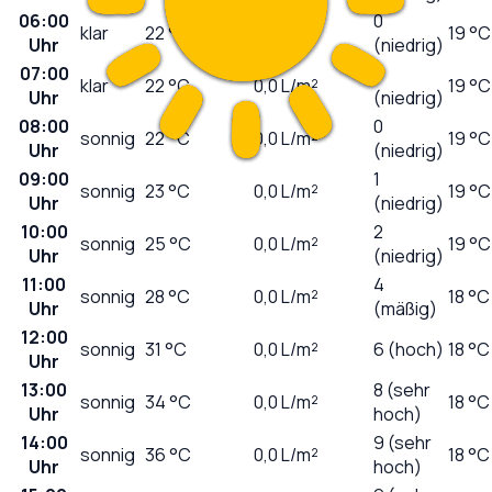
06:00
0
klar
22
°C
0,0
L/m²
19 °C
Uhr
(niedrig)
07:00
0
klar
22
°C
0,0
L/m²
19 °C
Uhr
(niedrig)
08:00
0
sonnig
22
°C
0,0
L/m²
19 °C
Uhr
(niedrig)
09:00
1
sonnig
23
°C
0,0
L/m²
19 °C
Uhr
(niedrig)
10:00
2
sonnig
25
°C
0,0
L/m²
19 °C
Uhr
(niedrig)
11:00
4
sonnig
28
°C
0,0
L/m²
18 °C
Uhr
(mäßig)
12:00
sonnig
31
°C
0,0
L/m²
6 (hoch)
18 °C
Uhr
13:00
8 (sehr
sonnig
34
°C
0,0
L/m²
18 °C
Uhr
hoch)
14:00
9 (sehr
sonnig
36
°C
0,0
L/m²
18 °C
Uhr
hoch)