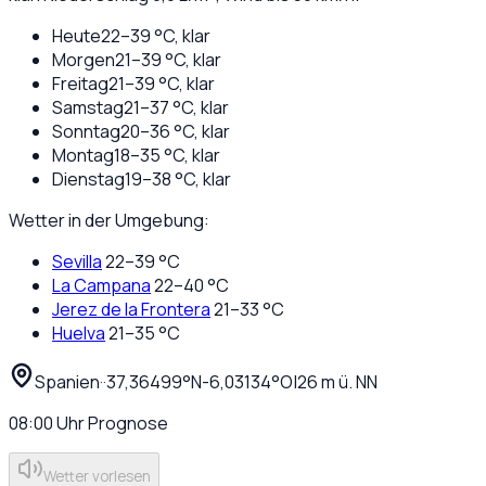
Heute
22
–
39
°C,
klar
Morgen
21
–
39
°C,
klar
Freitag
21
–
39
°C,
klar
Samstag
21
–
37
°C,
klar
Sonntag
20
–
36
°C,
klar
Montag
18
–
35
°C,
klar
Dienstag
19
–
38
°C,
klar
Wetter in der Umgebung:
Sevilla
22
–
39
°C
La Campana
22
–
40
°C
Jerez de la Frontera
21
–
33
°C
Huelva
21
–
35
°C
Spanien
·
·
37,36499
°N
-6,03134
°O
|
26
m ü. NN
08:00
Uhr
Prognose
Wetter vorlesen