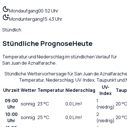
Mondaufgang
00:52 Uhr
Monduntergang
15:43 Uhr
Stündlich
Stündliche Prognose
Heute
Temperatur und Niederschlag im stündlichen Verlauf für
San Juan de Aznalfarache
.
Stündliche Wettervorhersage für
San Juan de Aznalfarach
Temperatur, Niederschlag, UV-Index, Taupunkt und 
UV-
Uhrzeit
Wetter
Temperatur
Niederschlag
Taup
Index
09:00
1
sonnig
23
°C
0,0
L/m²
20 °
Uhr
(niedrig)
10:00
2
sonnig
25
°C
0,0
L/m²
20 °
Uhr
(niedrig)