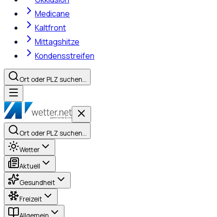
Medicane
Kaltfront
Mittagshitze
Kondensstreifen
Ort oder PLZ suchen…
Ort oder PLZ suchen…
Wetter
Aktuell
Gesundheit
Freizeit
Allgemein