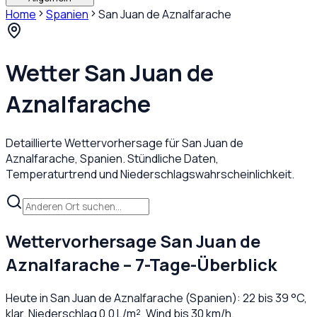
Home
Spanien
San Juan de Aznalfarache
Wetter
San Juan de
Aznalfarache
Detaillierte Wettervorhersage für
San Juan de
Aznalfarache
,
Spanien
. Stündliche Daten,
Temperaturtrend und Niederschlagswahrscheinlichkeit.
Wettervorhersage
San Juan de
Aznalfarache
– 7-Tage-Überblick
Heute in
San Juan de Aznalfarache
(
Spanien
):
22
bis
39
°C,
klar
. Niederschlag
0,0
L/m², Wind bis
30
km/h.