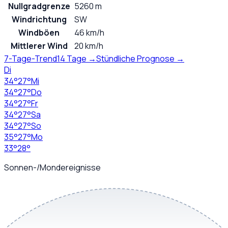
Nullgradgrenze
5260 m
Windrichtung
SW
Windböen
46 km/h
Mittlerer Wind
20 km/h
7-Tage-Trend
14 Tage →
Stündliche Prognose →
Di
34
°
27
°
Mi
34
°
27
°
Do
34
°
27
°
Fr
34
°
27
°
Sa
34
°
27
°
So
35
°
27
°
Mo
33
°
28
°
Sonnen-/Mondereignisse