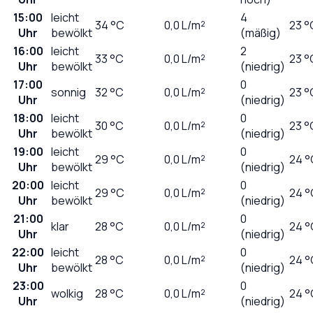
15:00
leicht
4
34
°C
0,0
L/m²
23 °
Uhr
bewölkt
(mäßig)
16:00
leicht
2
33
°C
0,0
L/m²
23 °
Uhr
bewölkt
(niedrig)
17:00
0
sonnig
32
°C
0,0
L/m²
23 °
Uhr
(niedrig)
18:00
leicht
0
30
°C
0,0
L/m²
23 °
Uhr
bewölkt
(niedrig)
19:00
leicht
0
29
°C
0,0
L/m²
24 °
Uhr
bewölkt
(niedrig)
20:00
leicht
0
29
°C
0,0
L/m²
24 °
Uhr
bewölkt
(niedrig)
21:00
0
klar
28
°C
0,0
L/m²
24 °
Uhr
(niedrig)
22:00
leicht
0
28
°C
0,0
L/m²
24 °
Uhr
bewölkt
(niedrig)
23:00
0
wolkig
28
°C
0,0
L/m²
24 °
Uhr
(niedrig)