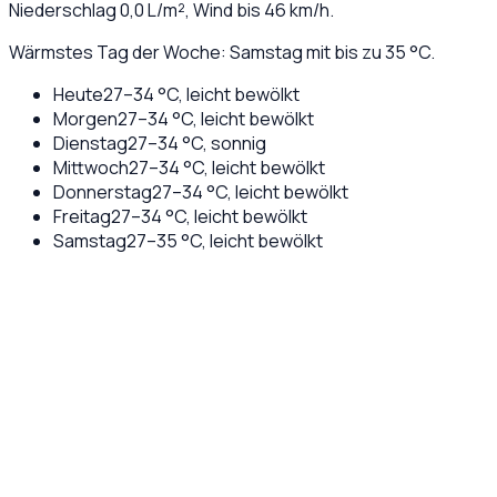
Niederschlag
0,0
L/m², Wind bis
46
km/h.
Wärmstes Tag der Woche: Samstag mit bis zu 35 °C.
Heute
27
–
34
°C,
leicht bewölkt
Morgen
27
–
34
°C,
leicht bewölkt
Dienstag
27
–
34
°C,
sonnig
Mittwoch
27
–
34
°C,
leicht bewölkt
Donnerstag
27
–
34
°C,
leicht bewölkt
Freitag
27
–
34
°C,
leicht bewölkt
Samstag
27
–
35
°C,
leicht bewölkt