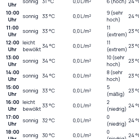
sonnig
31
°C
0,0
L/m²
6 (hoch)
24 °
Uhr
10:00
9 (sehr
sonnig
33
°C
0,0
L/m²
24 °
Uhr
hoch)
11:00
11
sonnig
33
°C
0,0
L/m²
23 °
Uhr
(extrem)
12:00
leicht
11
34
°C
0,0
L/m²
23 °
Uhr
bewölkt
(extrem)
13:00
10 (sehr
sonnig
34
°C
0,0
L/m²
23 °
Uhr
hoch)
14:00
8 (sehr
sonnig
34
°C
0,0
L/m²
23 °
Uhr
hoch)
15:00
5
sonnig
33
°C
0,0
L/m²
23 °
Uhr
(mäßig)
16:00
leicht
2
33
°C
0,0
L/m²
24 °
Uhr
bewölkt
(niedrig)
17:00
0
sonnig
32
°C
0,0
L/m²
24 °
Uhr
(niedrig)
18:00
0
sonnig
30
°C
0,0
L/m²
24 °
Uhr
(niedrig)