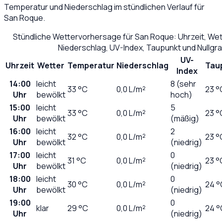
Temperatur und Niederschlag im stündlichen Verlauf für
San Roque
.
Stündliche Wettervorhersage für
San Roque
: Uhrzeit, We
Niederschlag, UV-Index, Taupunkt und Nullg
UV-
Uhrzeit
Wetter
Temperatur
Niederschlag
Tau
Index
14:00
leicht
8 (sehr
33
°C
0,0
L/m²
23 °
Uhr
bewölkt
hoch)
15:00
leicht
5
33
°C
0,0
L/m²
23 °
Uhr
bewölkt
(mäßig)
16:00
leicht
2
32
°C
0,0
L/m²
23 °
Uhr
bewölkt
(niedrig)
17:00
leicht
0
31
°C
0,0
L/m²
23 °
Uhr
bewölkt
(niedrig)
18:00
leicht
0
30
°C
0,0
L/m²
24 °
Uhr
bewölkt
(niedrig)
19:00
0
klar
29
°C
0,0
L/m²
24 °
Uhr
(niedrig)