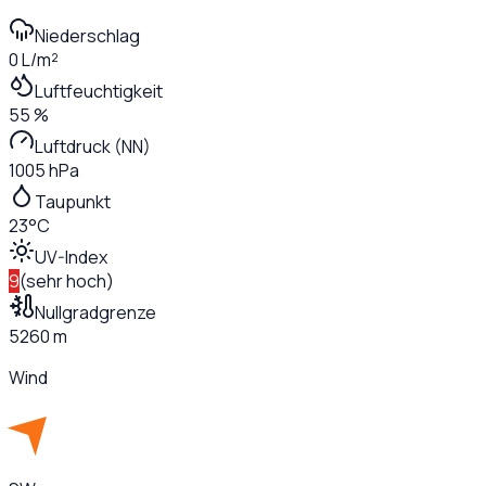
Niederschlag
0 L/m²
Luftfeuchtigkeit
55 %
Luftdruck (NN)
1005 hPa
Taupunkt
23°C
UV-Index
9
(
sehr hoch
)
Nullgradgrenze
5260 m
Wind