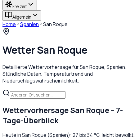
Freizeit
Allgemein
Home
Spanien
San Roque
Wetter
San Roque
Detaillierte Wettervorhersage für
San Roque
,
Spanien
.
Stündliche Daten, Temperaturtrend und
Niederschlagswahrscheinlichkeit.
Wettervorhersage
San Roque
– 7-
Tage-Überblick
Heute in
San Roque
(
Spanien
):
27
bis
34
°C,
leicht bewölkt
.