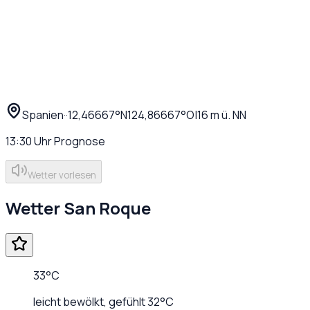
Spanien
·
·
12,46667
°N
124,86667
°O
|
16
m ü. NN
13:30
Uhr
Prognose
Wetter vorlesen
Wetter
San Roque
33
°C
leicht bewölkt
, gefühlt
32
°C