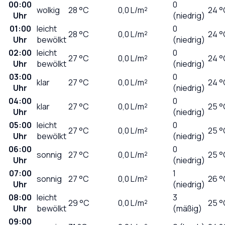
00:00
0
wolkig
28
°C
0,0
L/m²
24 °
Uhr
(niedrig)
01:00
leicht
0
28
°C
0,0
L/m²
24 °
Uhr
bewölkt
(niedrig)
02:00
leicht
0
27
°C
0,0
L/m²
24 °
Uhr
bewölkt
(niedrig)
03:00
0
klar
27
°C
0,0
L/m²
24 °
Uhr
(niedrig)
04:00
0
klar
27
°C
0,0
L/m²
25 °
Uhr
(niedrig)
05:00
leicht
0
27
°C
0,0
L/m²
25 °
Uhr
bewölkt
(niedrig)
06:00
0
sonnig
27
°C
0,0
L/m²
25 °
Uhr
(niedrig)
07:00
1
sonnig
27
°C
0,0
L/m²
26 °
Uhr
(niedrig)
08:00
leicht
3
29
°C
0,0
L/m²
25 °
Uhr
bewölkt
(mäßig)
09:00