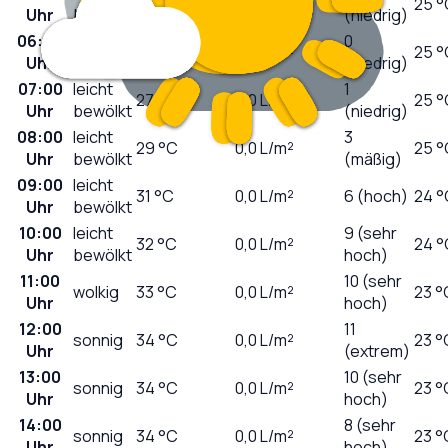
27
°C
0,0
L/m²
25 °
Uhr
bewölkt
(niedrig)
06:00
leicht
0
27
°C
0,0
L/m²
25 °
Uhr
bewölkt
(niedrig)
07:00
leicht
1
27
°C
0,0
L/m²
25 °
Uhr
bewölkt
(niedrig)
08:00
leicht
3
29
°C
0,0
L/m²
25 °
Uhr
bewölkt
(mäßig)
09:00
leicht
31
°C
0,0
L/m²
6 (hoch)
24 °
Uhr
bewölkt
10:00
leicht
9 (sehr
32
°C
0,0
L/m²
24 °
Uhr
bewölkt
hoch)
11:00
10 (sehr
wolkig
33
°C
0,0
L/m²
23 °
Uhr
hoch)
12:00
11
sonnig
34
°C
0,0
L/m²
23 °
Uhr
(extrem)
13:00
10 (sehr
sonnig
34
°C
0,0
L/m²
23 °
Uhr
hoch)
14:00
8 (sehr
sonnig
34
°C
0,0
L/m²
23 °
Uhr
hoch)