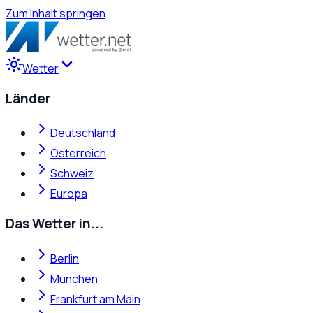
Zum Inhalt springen
Wetter
Länder
Deutschland
Österreich
Schweiz
Europa
Das Wetter in...
Berlin
München
Frankfurt am Main