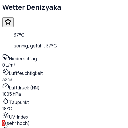
Wetter
Denizyaka
37
°C
sonnig
, gefühlt
37
°C
Niederschlag
0 L/m²
Luftfeuchtigkeit
32 %
Luftdruck (NN)
1005 hPa
Taupunkt
18°C
UV-Index
8
(
sehr hoch
)