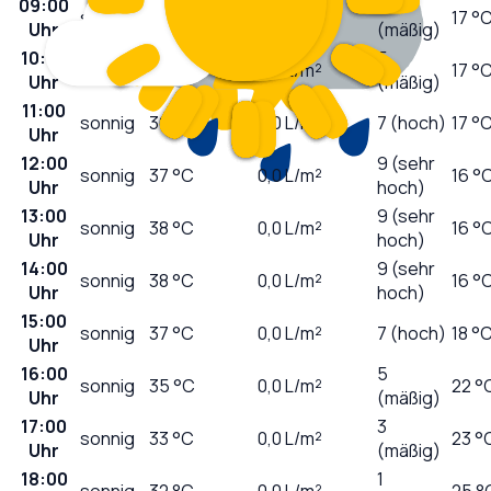
09:00
3
sonnig
32
°C
0,0
L/m²
17 °
Uhr
(mäßig)
10:00
5
sonnig
34
°C
0,0
L/m²
17 °
Uhr
(mäßig)
11:00
sonnig
36
°C
0,0
L/m²
7 (hoch)
17 °
Uhr
12:00
9 (sehr
sonnig
37
°C
0,0
L/m²
16 °
Uhr
hoch)
13:00
9 (sehr
sonnig
38
°C
0,0
L/m²
16 °
Uhr
hoch)
14:00
9 (sehr
sonnig
38
°C
0,0
L/m²
16 °
Uhr
hoch)
15:00
sonnig
37
°C
0,0
L/m²
7 (hoch)
18 °
Uhr
16:00
5
sonnig
35
°C
0,0
L/m²
22 °
Uhr
(mäßig)
17:00
3
sonnig
33
°C
0,0
L/m²
23 °
Uhr
(mäßig)
18:00
1
sonnig
32
°C
0,0
L/m²
25 °