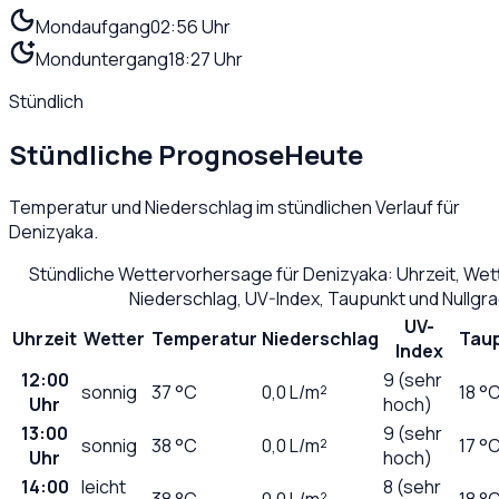
Mondaufgang
02:56 Uhr
Monduntergang
18:27 Uhr
Stündlich
Stündliche Prognose
Heute
Temperatur und Niederschlag im stündlichen Verlauf für
Denizyaka
.
Stündliche Wettervorhersage für
Denizyaka
: Uhrzeit, We
Niederschlag, UV-Index, Taupunkt und Nullgr
UV-
Uhrzeit
Wetter
Temperatur
Niederschlag
Tau
Index
12:00
9 (sehr
sonnig
37
°C
0,0
L/m²
18 °
Uhr
hoch)
13:00
9 (sehr
sonnig
38
°C
0,0
L/m²
17 °
Uhr
hoch)
14:00
leicht
8 (sehr
38
°C
0,0
L/m²
18 °