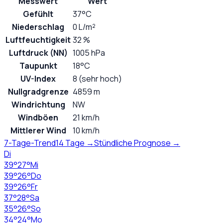
Messwert
Wert
Gefühlt
37°C
Niederschlag
0 L/m²
Luftfeuchtigkeit
32 %
Luftdruck (NN)
1005 hPa
Taupunkt
18°C
UV-Index
8 (sehr hoch)
Nullgradgrenze
4859 m
Windrichtung
NW
Windböen
21 km/h
Mittlerer Wind
10 km/h
7-Tage-Trend
14 Tage →
Stündliche Prognose →
Di
39
°
27
°
Mi
39
°
26
°
Do
39
°
26
°
Fr
37
°
28
°
Sa
35
°
26
°
So
34
°
24
°
Mo