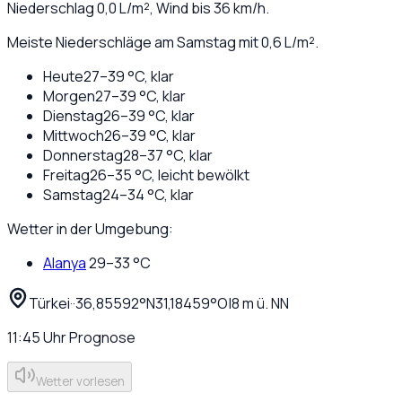
Niederschlag
0,0
L/m², Wind bis
36
km/h.
Meiste Niederschläge am Samstag mit 0,6 L/m².
Heute
27
–
39
°C,
klar
Morgen
27
–
39
°C,
klar
Dienstag
26
–
39
°C,
klar
Mittwoch
26
–
39
°C,
klar
Donnerstag
28
–
37
°C,
klar
Freitag
26
–
35
°C,
leicht bewölkt
Samstag
24
–
34
°C,
klar
Wetter in der Umgebung:
Alanya
29
–
33
°C
Türkei
·
·
36,85592
°N
31,18459
°O
|
8
m ü. NN
11:45
Uhr
Prognose
Wetter vorlesen