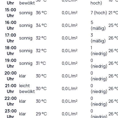
Uhr
bewölkt
hoch)
15:00
sonnig
36
°C
0,0
L/m²
7 (hoch)
21 °
Uhr
16:00
5
sonnig
34
°C
0,0
L/m²
25 °
Uhr
(mäßig)
17:00
3
sonnig
32
°C
0,0
L/m²
26 °
Uhr
(mäßig)
18:00
1
sonnig
32
°C
0,0
L/m²
26 °
Uhr
(niedrig)
19:00
0
sonnig
31
°C
0,0
L/m²
26 °
Uhr
(niedrig)
20:00
0
klar
30
°C
0,0
L/m²
26 °
Uhr
(niedrig)
21:00
leicht
0
30
°C
0,0
L/m²
26 °
Uhr
bewölkt
(niedrig)
22:00
0
klar
30
°C
0,0
L/m²
26 °
Uhr
(niedrig)
23:00
0
klar
29
°C
0,0
L/m²
26 °
Uhr
(niedrig)