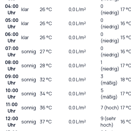
04:00
0
klar
26
°C
0,0
L/m²
17 °
Uhr
(niedrig)
05:00
0
klar
26
°C
0,0
L/m²
16 °
Uhr
(niedrig)
06:00
0
klar
26
°C
0,0
L/m²
15 °
Uhr
(niedrig)
07:00
0
sonnig
27
°C
0,0
L/m²
16 °
Uhr
(niedrig)
08:00
1
sonnig
28
°C
0,0
L/m²
17 °
Uhr
(niedrig)
09:00
3
sonnig
32
°C
0,0
L/m²
18 °
Uhr
(mäßig)
10:00
5
sonnig
34
°C
0,0
L/m²
17 °
Uhr
(mäßig)
11:00
sonnig
36
°C
0,0
L/m²
7 (hoch)
17 °
Uhr
12:00
9 (sehr
sonnig
37
°C
0,0
L/m²
16 °
Uhr
hoch)