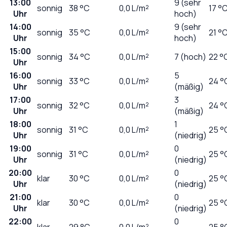
13:00
9 (sehr
sonnig
38
°C
0,0
L/m²
17 °
Uhr
hoch)
14:00
9 (sehr
sonnig
35
°C
0,0
L/m²
21 °
Uhr
hoch)
15:00
sonnig
34
°C
0,0
L/m²
7 (hoch)
22 °
Uhr
16:00
5
sonnig
33
°C
0,0
L/m²
24 °
Uhr
(mäßig)
17:00
3
sonnig
32
°C
0,0
L/m²
24 °
Uhr
(mäßig)
18:00
1
sonnig
31
°C
0,0
L/m²
25 °
Uhr
(niedrig)
19:00
0
sonnig
31
°C
0,0
L/m²
25 °
Uhr
(niedrig)
20:00
0
klar
30
°C
0,0
L/m²
25 °
Uhr
(niedrig)
21:00
0
klar
30
°C
0,0
L/m²
25 °
Uhr
(niedrig)
22:00
0
klar
29
°C
0,0
L/m²
25 °