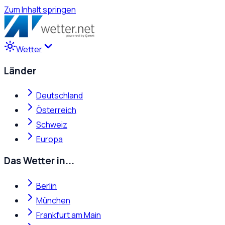
Zum Inhalt springen
Wetter
Länder
Deutschland
Österreich
Schweiz
Europa
Das Wetter in...
Berlin
München
Frankfurt am Main