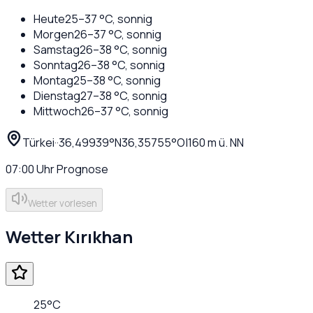
Heute
25
–
37
°C,
sonnig
Morgen
26
–
37
°C,
sonnig
Samstag
26
–
38
°C,
sonnig
Sonntag
26
–
38
°C,
sonnig
Montag
25
–
38
°C,
sonnig
Dienstag
27
–
38
°C,
sonnig
Mittwoch
26
–
37
°C,
sonnig
Türkei
·
·
36,49939
°N
36,35755
°O
|
160
m ü. NN
07:00
Uhr
Prognose
Wetter vorlesen
Wetter
Kırıkhan
25
°C