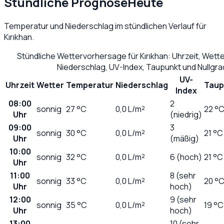
Stündliche Prognose
Heute
Temperatur und Niederschlag im stündlichen Verlauf für
Kırıkhan
.
Stündliche Wettervorhersage für
Kırıkhan
: Uhrzeit, Wett
Niederschlag, UV-Index, Taupunkt und Nullgr
UV-
Uhrzeit
Wetter
Temperatur
Niederschlag
Taup
Index
08:00
2
sonnig
27
°C
0,0
L/m²
22 °
Uhr
(niedrig)
09:00
3
sonnig
30
°C
0,0
L/m²
21 °C
Uhr
(mäßig)
10:00
sonnig
32
°C
0,0
L/m²
6 (hoch)
21 °C
Uhr
11:00
8 (sehr
sonnig
33
°C
0,0
L/m²
20 °
Uhr
hoch)
12:00
9 (sehr
sonnig
35
°C
0,0
L/m²
19 °C
Uhr
hoch)
13:00
10 (sehr