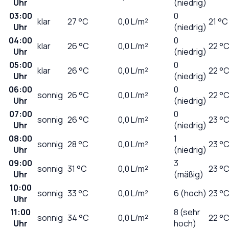
Uhr
(niedrig)
03:00
0
klar
27
°C
0,0
L/m²
21 °C
Uhr
(niedrig)
04:00
0
klar
26
°C
0,0
L/m²
22 °
Uhr
(niedrig)
05:00
0
klar
26
°C
0,0
L/m²
22 °
Uhr
(niedrig)
06:00
0
sonnig
26
°C
0,0
L/m²
22 °
Uhr
(niedrig)
07:00
0
sonnig
26
°C
0,0
L/m²
23 °
Uhr
(niedrig)
08:00
1
sonnig
28
°C
0,0
L/m²
23 °
Uhr
(niedrig)
09:00
3
sonnig
31
°C
0,0
L/m²
23 °
Uhr
(mäßig)
10:00
sonnig
33
°C
0,0
L/m²
6 (hoch)
23 °
Uhr
11:00
8 (sehr
sonnig
34
°C
0,0
L/m²
22 °
Uhr
hoch)