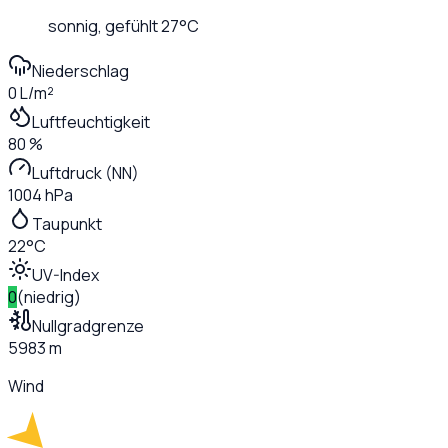
sonnig
, gefühlt
27
°C
Niederschlag
0 L/m²
Luftfeuchtigkeit
80 %
Luftdruck (NN)
1004 hPa
Taupunkt
22°C
UV-Index
0
(
niedrig
)
Nullgradgrenze
5983 m
Wind