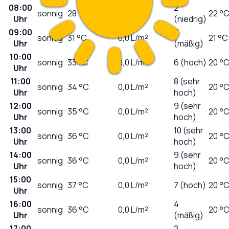
08:00
2
sonnig
28
°C
0,0
L/m²
22 °
Uhr
(niedrig)
09:00
3
sonnig
31
°C
0,0
L/m²
21 °C
Uhr
(mäßig)
10:00
sonnig
33
°C
0,0
L/m²
6 (hoch)
20 °
Uhr
11:00
8 (sehr
sonnig
34
°C
0,0
L/m²
20 °
Uhr
hoch)
12:00
9 (sehr
sonnig
35
°C
0,0
L/m²
20 °
Uhr
hoch)
13:00
10 (sehr
sonnig
36
°C
0,0
L/m²
20 °
Uhr
hoch)
14:00
9 (sehr
sonnig
36
°C
0,0
L/m²
20 °
Uhr
hoch)
15:00
sonnig
37
°C
0,0
L/m²
7 (hoch)
20 °
Uhr
16:00
4
sonnig
36
°C
0,0
L/m²
20 °
Uhr
(mäßig)
17:00
2