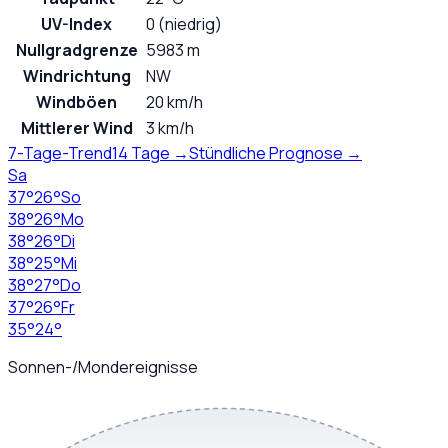
UV-Index
0 (niedrig)
Nullgradgrenze
5983 m
Windrichtung
NW
Windböen
20 km/h
Mittlerer Wind
3 km/h
7-Tage-Trend
14 Tage →
Stündliche Prognose →
Sa
37
°
26
°
So
38
°
26
°
Mo
38
°
26
°
Di
38
°
25
°
Mi
38
°
27
°
Do
37
°
26
°
Fr
35
°
24
°
Sonnen-/Mondereignisse