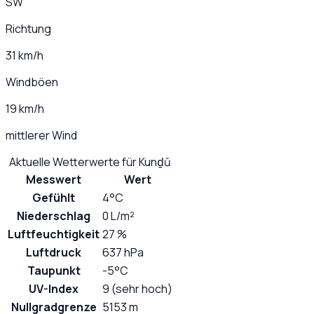
SW
Richtung
31 km/h
Windböen
19 km/h
mittlerer Wind
Aktuelle Wetterwerte für
Kunḏū
Messwert
Wert
Gefühlt
4°C
Niederschlag
0 L/m²
Luftfeuchtigkeit
27 %
Luftdruck
637 hPa
Taupunkt
-5°C
UV-Index
9 (sehr hoch)
Nullgradgrenze
5153 m