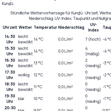
Kunḏū
.
Stündliche Wettervorhersage für
Kunḏū
: Uhrzeit, Wett
Niederschlag, UV-Index, Taupunkt und Nullg
UV-
Uhrzeit
Wetter
Temperatur
Niederschlag
Tau
Index
14:30
leicht
14
°C
0,0
L/m²
7 (hoch)
-4 °
Uhr
bewölkt
15:30
leicht
4
14
°C
0,0
L/m²
-4 °
Uhr
bewölkt
(mäßig)
16:30
leicht
2
13
°C
0,0
L/m²
-3 °
Uhr
bewölkt
(niedrig)
17:30
0
wolkig
12
°C
0,0
L/m²
-2 °
Uhr
(niedrig)
18:30
leicht
0
11
°C
0,0
L/m²
-1 °
Uhr
bewölkt
(niedrig)
19:30
0
klar
10
°C
0,0
L/m²
-1 °
Uhr
(niedrig)
20:30
0
klar
9
°C
0,0
L/m²
0 °C