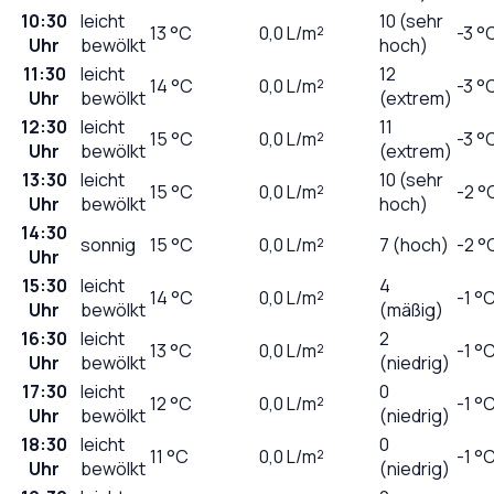
10:30
leicht
10 (sehr
13
°C
0,0
L/m²
-3 °
Uhr
bewölkt
hoch)
11:30
leicht
12
14
°C
0,0
L/m²
-3 °
Uhr
bewölkt
(extrem)
12:30
leicht
11
15
°C
0,0
L/m²
-3 °
Uhr
bewölkt
(extrem)
13:30
leicht
10 (sehr
15
°C
0,0
L/m²
-2 °
Uhr
bewölkt
hoch)
14:30
sonnig
15
°C
0,0
L/m²
7 (hoch)
-2 °
Uhr
15:30
leicht
4
14
°C
0,0
L/m²
-1 °
Uhr
bewölkt
(mäßig)
16:30
leicht
2
13
°C
0,0
L/m²
-1 °
Uhr
bewölkt
(niedrig)
17:30
leicht
0
12
°C
0,0
L/m²
-1 °
Uhr
bewölkt
(niedrig)
18:30
leicht
0
11
°C
0,0
L/m²
-1 °
Uhr
bewölkt
(niedrig)