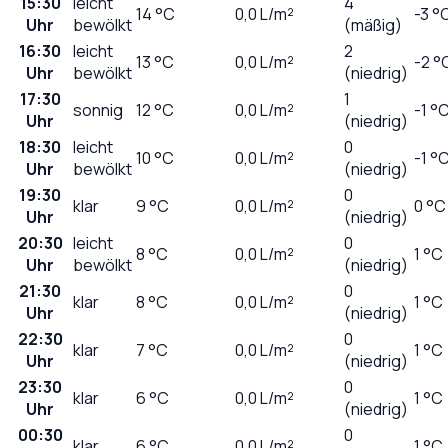
15:30
leicht
4
14
°C
0,0
L/m²
-3 °
Uhr
bewölkt
(mäßig)
16:30
leicht
2
13
°C
0,0
L/m²
-2 °
Uhr
bewölkt
(niedrig)
17:30
1
sonnig
12
°C
0,0
L/m²
-1 °
Uhr
(niedrig)
18:30
leicht
0
10
°C
0,0
L/m²
-1 °
Uhr
bewölkt
(niedrig)
19:30
0
klar
9
°C
0,0
L/m²
0 °C
Uhr
(niedrig)
20:30
leicht
0
8
°C
0,0
L/m²
1 °C
Uhr
bewölkt
(niedrig)
21:30
0
klar
8
°C
0,0
L/m²
1 °C
Uhr
(niedrig)
22:30
0
klar
7
°C
0,0
L/m²
1 °C
Uhr
(niedrig)
23:30
0
klar
6
°C
0,0
L/m²
1 °C
Uhr
(niedrig)
00:30
0
klar
6
°C
0,0
L/m²
1 °C