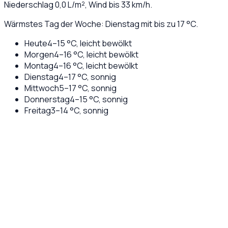
Niederschlag
0,0
L/m², Wind bis
33
km/h.
Wärmstes Tag der Woche: Dienstag mit bis zu 17 °C.
Heute
4
–
15
°C,
leicht bewölkt
Morgen
4
–
16
°C,
leicht bewölkt
Montag
4
–
16
°C,
leicht bewölkt
Dienstag
4
–
17
°C,
sonnig
Mittwoch
5
–
17
°C,
sonnig
Donnerstag
4
–
15
°C,
sonnig
Freitag
3
–
14
°C,
sonnig