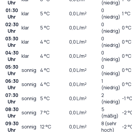
Uhr
(niedrig)
01:30
0
klar
5
°C
0,0
L/m²
1 °C
Uhr
(niedrig)
02:30
0
klar
5
°C
0,0
L/m²
0 °C
Uhr
(niedrig)
03:30
0
klar
4
°C
0,0
L/m²
0 °C
Uhr
(niedrig)
04:30
0
klar
4
°C
0,0
L/m²
0 °C
Uhr
(niedrig)
05:30
0
sonnig
4
°C
0,0
L/m²
0 °C
Uhr
(niedrig)
06:30
1
sonnig
4
°C
0,0
L/m²
0 °C
Uhr
(niedrig)
07:30
2
sonnig
5
°C
0,0
L/m²
-1 °
Uhr
(niedrig)
08:30
5
sonnig
7
°C
0,0
L/m²
-2 °
Uhr
(mäßig)
09:30
8 (sehr
sonnig
12
°C
0,0
L/m²
-2 °
Uhr
hoch)