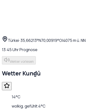
Türkei
·
·
35,66213
°N
70,00919
°O
|
4075
m ü. NN
13:45
Uhr
Prognose
Wetter vorlesen
Wetter
Kunḏū
14
°C
wolkig
, gefühlt
4
°C