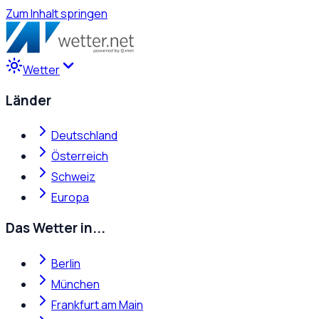
Zum Inhalt springen
Wetter
Länder
Deutschland
Österreich
Schweiz
Europa
Das Wetter in...
Berlin
München
Frankfurt am Main