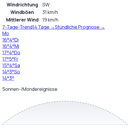
Windrichtung
SW
Windböen
31 km/h
Mittlerer Wind
19 km/h
7-Tage-Trend
14 Tage →
Stündliche Prognose →
Mo
16
°
4
°
Di
16
°
4
°
Mi
17
°
4
°
Do
17
°
5
°
Fr
15
°
4
°
Sa
14
°
3
°
So
14
°
3
°
Sonnen-/Mondereignisse