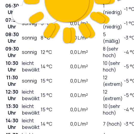
06:30
1
sonnig
4
°C
0,0
L/m²
-1 °
Uhr
(niedrig)
07:30
2
sonnig
5
°C
0,0
L/m²
-1 °
Uhr
(niedrig)
08:30
5
sonnig
8
°C
0,0
L/m²
-3 °
Uhr
(mäßig)
09:30
8 (sehr
sonnig
12
°C
0,0
L/m²
-4 °
Uhr
hoch)
10:30
leicht
10 (sehr
14
°C
0,0
L/m²
-5 °
Uhr
bewölkt
hoch)
11:30
12
sonnig
15
°C
0,0
L/m²
-5 °
Uhr
(extrem)
12:30
leicht
12
15
°C
0,0
L/m²
-5 °
Uhr
bewölkt
(extrem)
13:30
leicht
10 (sehr
15
°C
0,0
L/m²
-4 °
Uhr
bewölkt
hoch)
14:30
leicht
14
°C
0,0
L/m²
7 (hoch)
-3 °
Uhr
bewölkt