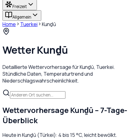
Freizeit
Allgemein
Home
Tuerkei
Kunḏū
Wetter
Kunḏū
Detaillierte Wettervorhersage für
Kunḏū
,
Tuerkei
.
Stündliche Daten, Temperaturtrend und
Niederschlagswahrscheinlichkeit.
Wettervorhersage
Kunḏū
– 7-Tage-
Überblick
Heute in
Kunḏū
(
Türkei
):
4
bis
15
°C,
leicht bewölkt
.