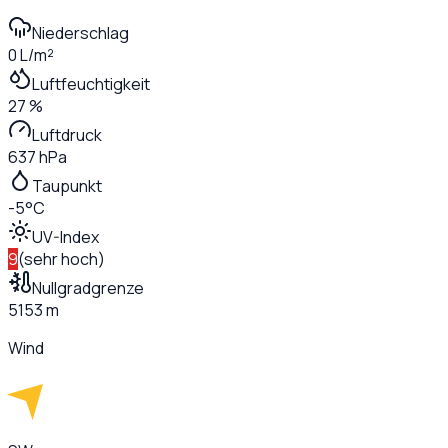
Niederschlag
0 L/m²
Luftfeuchtigkeit
27 %
Luftdruck
637 hPa
Taupunkt
-5°C
UV-Index
9
(
sehr hoch
)
Nullgradgrenze
5153 m
Wind